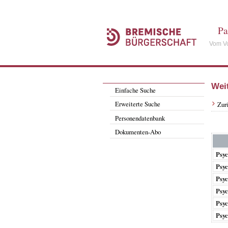
Pa
Vom Vo
Wei
Einfache Suche
Erweiterte Suche
Zur
Personendatenbank
Dokumenten-Abo
Psyc
Psyc
Psyc
Psyc
Psyc
Psyc