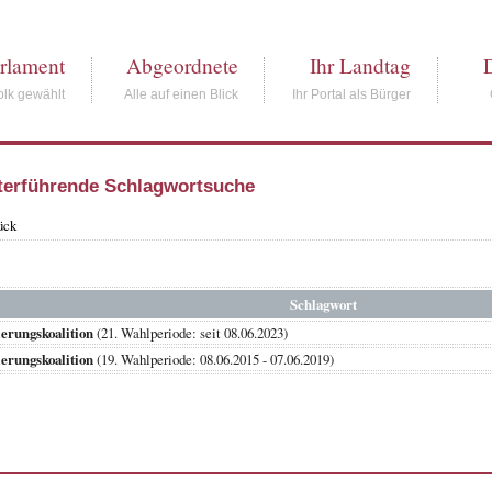
rlament
Abgeordnete
Ihr Landtag
lk gewählt
Alle auf einen Blick
Ihr Portal als Bürger
terführende Schlagwortsuche
ück
Schlagwort
erungskoalition
(21. Wahlperiode: seit 08.06.2023)
erungskoalition
(19. Wahlperiode: 08.06.2015 - 07.06.2019)