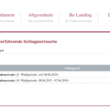
rlament
Abgeordnete
Ihr Landtag
lk gewählt
Alle auf einen Blick
Ihr Portal als Bürger
terführende Schlagwortsuche
ück
Schlagwort
densersatz
(21. Wahlperiode: seit 08.06.2023)
densersatz
(19. Wahlperiode: 08.06.2015 - 07.06.2019)