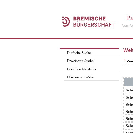
Pa
Vom Vo
Wei
Einfache Suche
Erweiterte Suche
Zur
Personendatenbank
Dokumenten-Abo
Sch
Sch
Sch
Sch
Sch
Sch
Sch