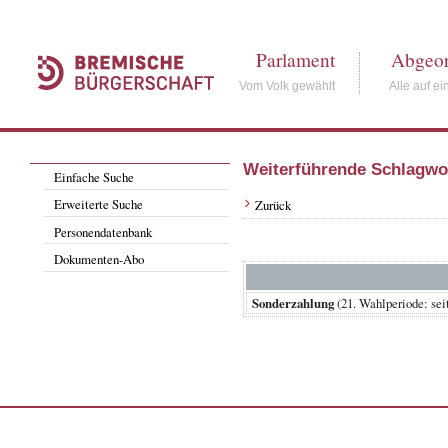
Parlament
Abgeor
Vom Volk gewählt
Alle auf ei
Weiterführende Schlagwo
Einfache Suche
Erweiterte Suche
Zurück
Personendatenbank
Dokumenten-Abo
Sonderzahlung
(21. Wahlperiode: 