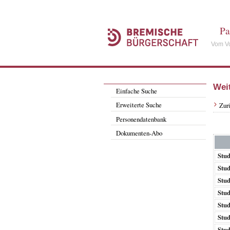
Pa
Vom Vo
Wei
Einfache Suche
Erweiterte Suche
Zur
Personendatenbank
Dokumenten-Abo
Stu
Stu
Stu
Stu
Stu
Stu
Stu