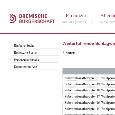
Parlament
Abgeor
Vom Volk gewählt
Alle auf ei
Weiterführende Schlagwo
Einfache Suche
Erweiterte Suche
Zurück
Personendatenbank
Dokumenten-Abo
Substitutionstherapie
(21. Wahlper
Substitutionstherapie
(19. Wahlperi
Substitutionstherapie
(18. Wahlperi
Substitutionstherapie
(17. Wahlperi
Substitutionstherapie
(16. Wahlperi
Substitutionstherapie
(15. Wahlperi
Substitutionstherapie
(14. Wahlperi