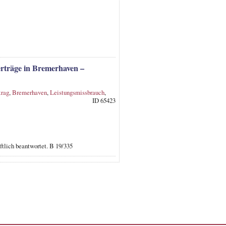
rträge in Bremerhaven –
trag
,
Bremerhaven
,
Leistungsmissbrauch
,
ID 65423
ftlich beantwortet. B 19/335