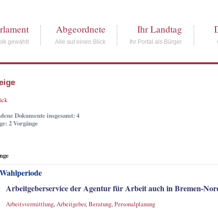
rlament
Abgeordnete
Ihr Landtag
lk gewählt
Alle auf einen Blick
Ihr Portal als Bürger
eige
ück
dene Dokumente insgesamt: 4
ge: 2 Vorgänge
nge
 Wahlperiode
Arbeitgeberservice der Agentur für Arbeit auch in Bremen-Nor
Arbeitsvermittlung
,
Arbeitgeber
,
Beratung
,
Personalplanung