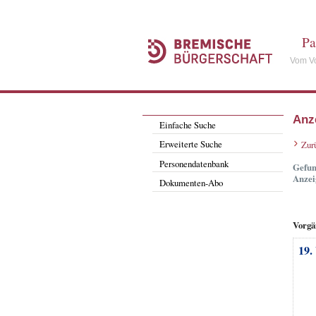
Pa
Vom Vo
Anz
Einfache Suche
Erweiterte Suche
Zur
Personendatenbank
Gefun
Anzei
Dokumenten-Abo
Vorgä
19.