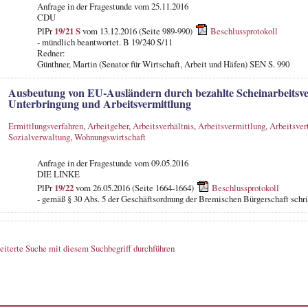
Anfrage in der Fragestunde
vom 25.11.2016
CDU
PlPr
19/21 S
vom 13.12.2016 (Seite 989-990)
Beschlussprotokoll
- mündlich beantwortet. B 19/240 S/11
Redner:
Günthner, Martin (Senator für Wirtschaft, Arbeit und Häfen) SEN S. 990
Ausbeutung von EU-Ausländern durch bezahlte Scheinarbeitsve
Unterbringung und Arbeitsvermittlung
Ermittlungsverfahren
,
Arbeitgeber
,
Arbeitsverhältnis
,
Arbeitsvermittlung
,
Arbeitsver
Sozialverwaltung
,
Wohnungswirtschaft
Anfrage in der Fragestunde vom 09.05.2016
DIE LINKE
PlPr
19/22
vom 26.05.2016 (Seite 1664-1664)
Beschlussprotokoll
- gemäß § 30 Abs. 5 der Geschäftsordnung der Bremischen Bürgerschaft schri
eiterte Suche mit diesem Suchbegriff durchführen