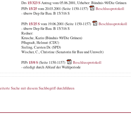
Drs
15/323 S
Antrag vom 05.06.2001, Urheber: Bündnis 90/Die Grünen
PlPr
15/25
vom 20.03.2001 (Seite 1150-1157)
Beschlussprotokoll
- überw Dep für Bau. B 15/316 S
PlPr
15/25 S
vom 19.06.2001 (Seite 1150-1157)
Beschlussprotokoll
- überw Dep für Bau. B 15/316 S
Redner:
Krusche, Karin (Bündnis 90/Die Grünen)
Pflugradt, Helmut (CDU)
Sieling, Carsten Dr. (SPD)
Wischer, C., Christine (Senatorin für Bau und Umwelt)
PlPr
15/0 S
(Seite 1150-1157)
Beschlussprotokoll
- erledigt durch Ablauf der Wahlperiode
eiterte Suche mit diesem Suchbegriff durchführen