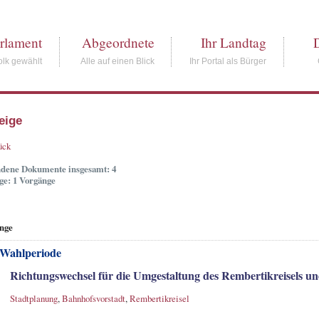
rlament
Abgeordnete
Ihr Landtag
lk gewählt
Alle auf einen Blick
Ihr Portal als Bürger
eige
ück
dene Dokumente insgesamt: 4
ge: 1 Vorgänge
nge
 Wahlperiode
Richtungswechsel für die Umgestaltung des Rembertikreisels u
Stadtplanung
,
Bahnhofsvorstadt
,
Rembertikreisel