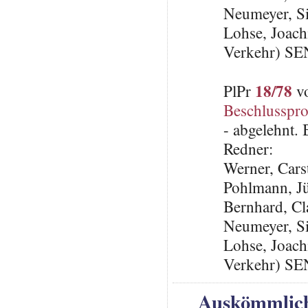
Neumeyer, S
Lohse, Joach
Verkehr) SE
18/78
PlPr
vo
Beschlusspro
- abgelehnt.
Redner:
Werner, Cars
Pohlmann, J
Bernhard, C
Neumeyer, S
Lohse, Joach
Verkehr) SE
Auskömmlich