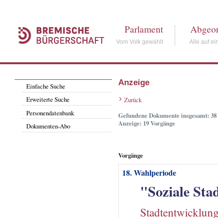
Parlament
Abgeor
Vom Volk gewählt
Alle auf ei
Anzeige
Einfache Suche
Erweiterte Suche
Zurück
Personendatenbank
Gefundene Dokumente insgesamt: 38
Anzeige: 19 Vorgänge
Dokumenten-Abo
Vorgänge
18. Wahlperiode
"Soziale Sta
Stadtentwicklun