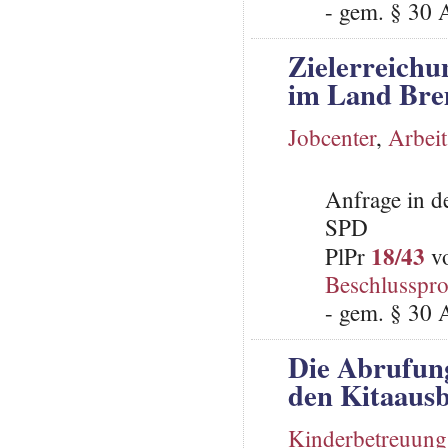
- gem. § 30 
Zielerreichu
im Land Br
Jobcenter
,
Arbei
Anfrage in d
SPD
18/43
PlPr
vo
Beschlusspro
- gem. § 30 
Die Abrufung
den Kitaaus
Kinderbetreuung