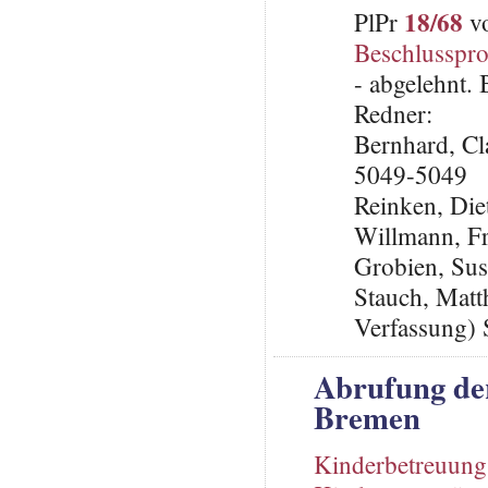
18/68
PlPr
vo
Beschlusspro
- abgelehnt.
Redner:
Bernhard, C
5049-5049
Reinken, Die
Willmann, F
Grobien, Su
Stauch, Matth
Verfassung) 
Abrufung de
Bremen
Kinderbetreuung