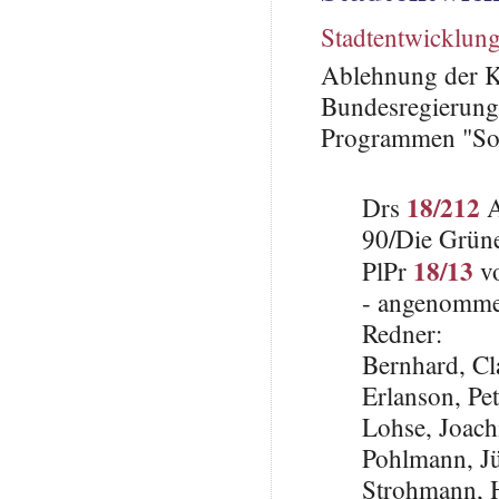
Stadtentwicklun
Ablehnung der K
Bundesregierung;
Programmen "Soz
18/212
Drs
A
90/Die Grün
18/13
PlPr
vo
- angenomme
Redner:
Bernhard, C
Erlanson, Pe
Lohse, Joach
Pohlmann, J
Strohmann, 