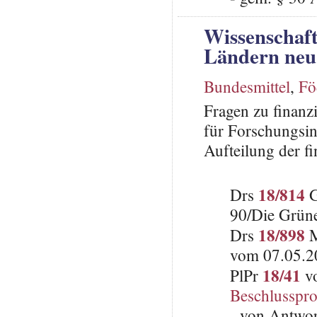
Wissenschaf
Ländern neu
Bundesmittel
,
Fö
Fragen zu finanz
für Forschungsin
Aufteilung der fi
18/814
Drs
G
90/Die Grün
18/898
Drs
M
vom 07.05.2
18/41
PlPr
vo
Beschlusspro
- von Antwo