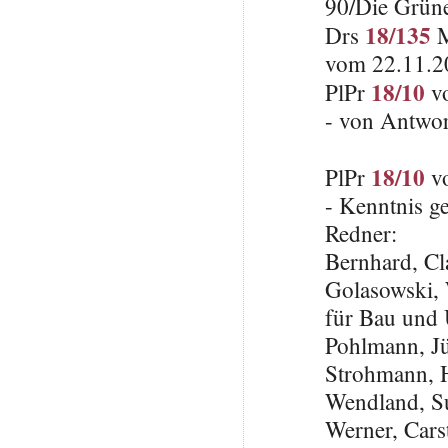
90/Die Grün
18/135
Drs
M
vom 22.11.2
18/10
PlPr
vo
- von Antwo
18/10
PlPr
vo
- Kenntnis 
Redner:
Bernhard, C
Golasowski, 
für Bau und
Pohlmann, J
Strohmann, 
Wendland, S
Werner, Cars