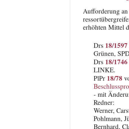
Aufforderung an 
ressortübergreif
erhöhten Mittel 
18/1597
Drs
Grünen, SP
18/1746
Drs
LINKE.
18/78
PlPr
vo
Beschlusspro
- mit Änderu
Redner:
Werner, Cars
Pohlmann, J
Bernhard, C