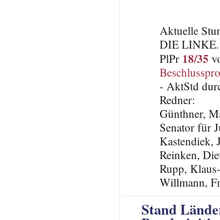
Aktuelle St
DIE LINKE.
18/35
PlPr
vo
Beschlusspro
- AktStd dur
Redner:
Günthner, Ma
Senator für 
Kastendiek,
Reinken, Die
Rupp, Klaus
Willmann, F
Stand Lände