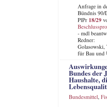
Anfrage in d
Bündnis 90/
18/29
PlPr
vo
Beschlusspro
- mdl beantw
Redner:
Golasowski, 
für Bau und
Auswirkunge
Bundes der J
Haushalte, d
Lebensquali
Bundesmittel
,
Fi