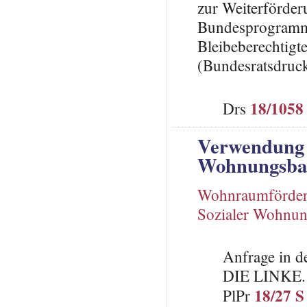
zur Weiterförd
Bundesprogramm 
Bleibeberechtigt
(Bundesratsdruc
18/1058
Drs
Verwendung d
Wohnungsba
Wohnraumförde
Sozialer Wohnu
Anfrage in d
DIE LINKE.
18/27 S
PlPr