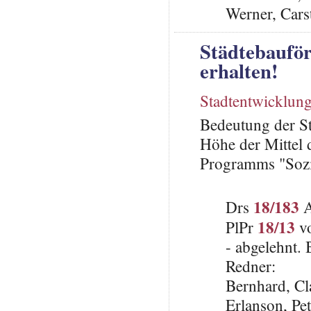
Werner, Cars
Städtebaufö
erhalten!
Stadtentwicklun
Bedeutung der St
Höhe der Mittel 
Programms "Sozi
18/183
Drs
A
18/13
PlPr
vo
- abgelehnt.
Redner:
Bernhard, C
Erlanson, Pe