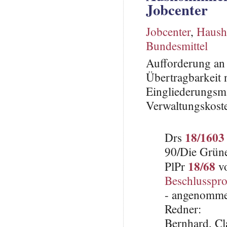
Jobcenter
Jobcenter
,
Hausha
Bundesmittel
Aufforderung an 
Übertragbarkeit 
Eingliederungsm
Verwaltungskoste
18/1603
Drs
90/Die Grün
18/68
PlPr
vo
Beschlusspro
- angenomme
Redner:
Bernhard, C