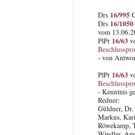
16/995
Drs
G
16/1050
Drs
vom 13.06.2
16/63
PlPr
vo
Beschlusspro
- von Antwo
16/63
PlPr
vo
Beschlusspro
- Kenntnis 
Redner:
Güldner, Dr.
Markus, Kar
Röwekamp, Th
Windler, An