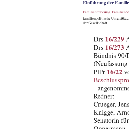
Einführung der Famili
Familienförderung
,
Familienpo
familienpolitische Unterstütz
der Gesellschaft
16/229
Drs
A
16/273
Drs
A
Bündnis 90/
(Neufassung 
16/22
PlPr
vo
Beschlusspro
- angenomme
Redner:
Crueger, Jen
Knigge, Arnol
Senatorin fü
Oppermann,