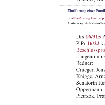
Einführung einer Fami
Familienförderung
,
Familienpo
Abstimmung mit den betroffene
16/315
Drs
A
16/22
PlPr
vo
Beschlusspro
- angenomme
Redner:
Crueger, Jen
Knigge, Arnol
Senatorin fü
Oppermann,
Pietrzok, Fr