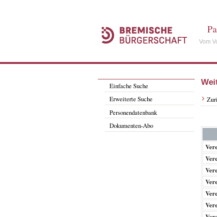
Pa
Vom Vo
Wei
Einfache Suche
Erweiterte Suche
Zur
Personendatenbank
Dokumenten-Abo
Vere
Vere
Vere
Vere
Vere
Vere
Vere