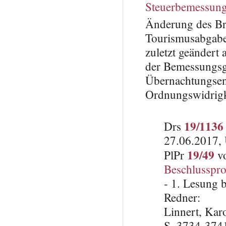
Steuerbemessung
Änderung des Br
Tourismusabgabe
zuletzt geänder
der Bemessungsgr
Übernachtungsen
Ordnungswidrigke
19/1136
Drs
27.06.2017, 
19/49
PlPr
vo
Beschlusspro
- 1. Lesung 
Redner:
Linnert, Kar
S. 3734-374