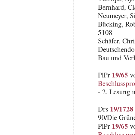
Bernhard, C
Neumeyer, S
Bücking, Rob
5108
Schäfer, Chri
Deutschendor
Bau und Ver
19/65
PlPr
vo
Beschlusspro
- 2. Lesung 
19/1728
Drs
90/Die Grün
19/65
PlPr
vo
Beschlusspro