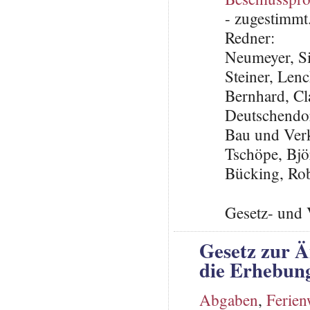
- zugestimmt
Redner:
Neumeyer, S
Steiner, Len
Bernhard, C
Deutschendor
Bau und Ver
Tschöpe, Bj
Bücking, Ro
Gesetz- und 
Gesetz zur 
die Erhebung
Abgaben
,
Ferie