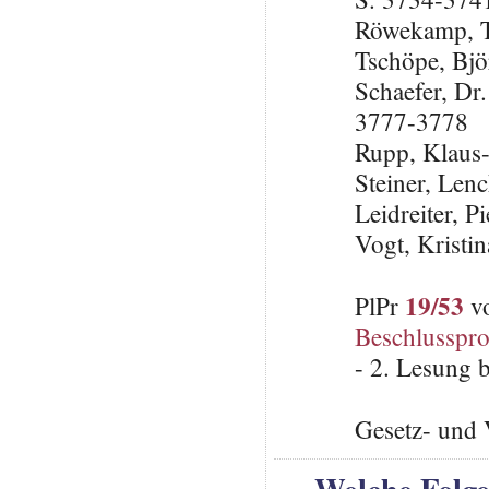
Röwekamp, T
Tschöpe, Bj
Schaefer, Dr
3777-3778
Rupp, Klaus
Steiner, Len
Leidreiter, 
Vogt, Krist
19/53
PlPr
vo
Beschlusspro
- 2. Lesung 
Gesetz- und 
Welche Folge