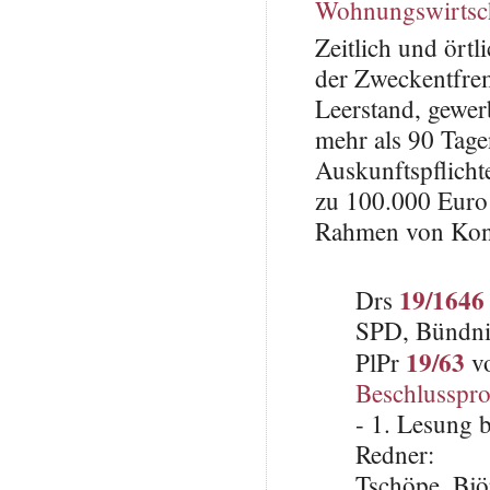
Wohnungswirtsc
Zeitlich und ört
der Zweckentfr
Leerstand, gewe
mehr als 90 Tag
Auskunftspflich
zu 100.000 Euro
Rahmen von Kont
19/1646
Drs
SPD, Bündni
19/63
PlPr
vo
Beschlusspro
- 1. Lesung 
Redner:
Tschöpe, Bj