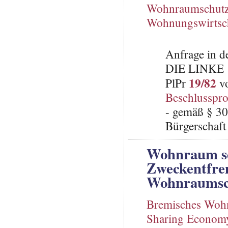
Wohnraumschutz
Wohnungswirtsc
Anfrage in d
DIE LINKE
19/82
PlPr
vo
Beschlusspro
- gemäß § 30
Bürgerschaft
Wohnraum sc
Zweckentfre
Wohnraumsch
Bremisches Woh
Sharing Econom