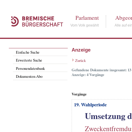
Parlament
Abgeor
Vom Volk gewählt
Alle auf ei
Anzeige
Einfache Suche
Erweiterte Suche
Zurück
Personendatenbank
Gefundene Dokumente insgesamt: 13
Anzeige: 4 Vorgänge
Dokumenten-Abo
Vorgänge
19. Wahlperiode
Umsetzung d
Zweckentfremd