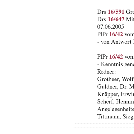
16/591
Drs
Gro
16/647
Drs
Mit
07.06.2005
16/42
PlPr
vom 
- von Antwort
16/42
PlPr
vom 
- Kenntnis ge
Redner:
Grotheer, Wol
Güldner, Dr. M
Knäpper, Erw
Scherf, Henning
Angelegenheiten
Tittmann, Sie