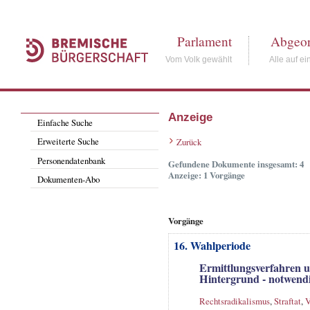
Parlament
Abgeor
Vom Volk gewählt
Alle auf ei
Anzeige
Einfache Suche
Erweiterte Suche
Zurück
Personendatenbank
Gefundene Dokumente insgesamt: 4
Anzeige: 1 Vorgänge
Dokumenten-Abo
Vorgänge
16. Wahlperiode
Ermittlungsverfahren u
Hintergrund - notwend
Rechtsradikalismus
,
Straftat
,
V