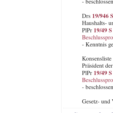
- beschlosse
19/946 
Drs
Haushalts- u
19/49 S
PlPr
Beschlusspro
- Kenntnis 
Konsenslist
Präsident de
19/49 S
PlPr
Beschlusspro
- beschlosse
Gesetz- und 