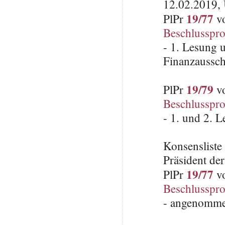
12.02.2019, 
19/77
PlPr
vo
Beschlusspro
- 1. Lesung 
Finanzaussch
19/79
PlPr
vo
Beschlusspro
- 1. und 2. 
Konsenslist
Präsident de
19/77
PlPr
vo
Beschlusspro
- angenomme