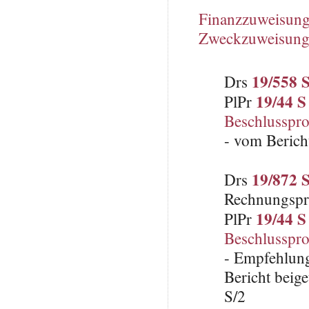
Finanzzuweisun
Zweckzuweisun
19/558 
Drs
19/44 S
PlPr
Beschlusspro
- vom Beric
19/872 
Drs
Rechnungspr
19/44 S
PlPr
Beschlusspro
- Empfehlun
Bericht beig
S/2