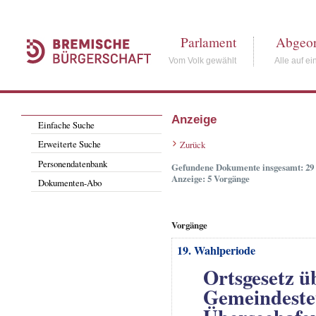
Parlament
Abgeor
Vom Volk gewählt
Alle auf ei
Anzeige
Einfache Suche
Erweiterte Suche
Zurück
Personendatenbank
Gefundene Dokumente insgesamt: 29
Anzeige: 5 Vorgänge
Dokumenten-Abo
Vorgänge
19. Wahlperiode
Ortsgesetz ü
Gemeindeste