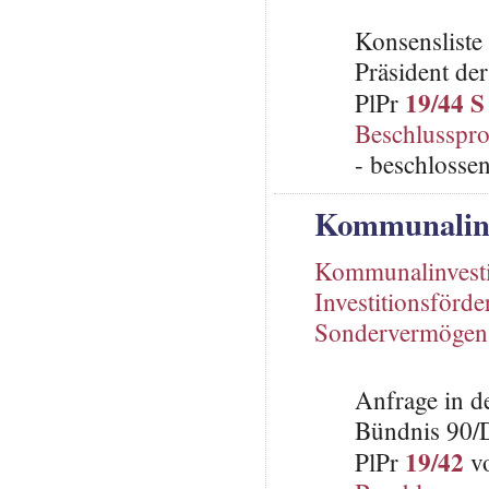
Konsenslist
Präsident de
19/44 S
PlPr
Beschlusspro
- beschlosse
Kommunalinv
Kommunalinvesti
Investitionsförd
Sondervermögen
Anfrage in d
Bündnis 90/
19/42
PlPr
vo