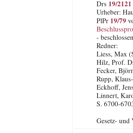
19/2121
Drs
Urheber: Hau
19/79
PlPr
vo
Beschlusspro
- beschlosse
Redner:
Liess, Max 
Hilz, Prof. 
Fecker, Björ
Rupp, Klaus
Eckhoff, Je
Linnert, Kar
S. 6700-670
Gesetz- und 