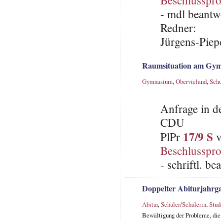
Beschlusspro
- mdl beantw
Redner:
Jürgens-Piep
Raumsituation am Gym
Gymnasium
,
Obervieland
,
Sch
Anfrage in d
CDU
17/9 S
PlPr
v
Beschlusspro
- schriftl. b
Doppelter Abiturjahr
Abitur
,
Schüler/Schülerin
,
Stud
Bewältigung der Probleme, die 