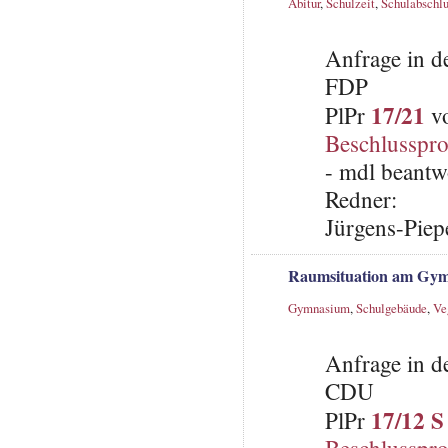
Abitur
,
Schulzeit
,
Schulabschlu
Anfrage in d
FDP
17/21
PlPr
vo
Beschlusspro
- mdl beantw
Redner:
Jürgens-Piep
Raumsituation am Gym
Gymnasium
,
Schulgebäude
,
Ve
Anfrage in d
CDU
17/12 S
PlPr