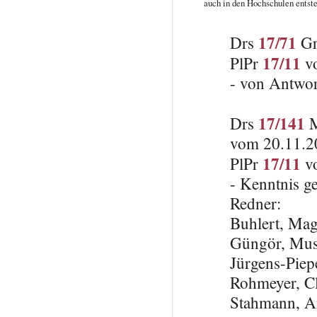
auch in den Hochschulen entst
17/71
Drs
Gr
17/11
PlPr
vo
- von Antwo
17/141
Drs
M
vom 20.11.2
17/11
PlPr
vo
- Kenntnis 
Redner:
Buhlert, Ma
Güngör, Mus
Jürgens-Piep
Rohmeyer, C
Stahmann, A