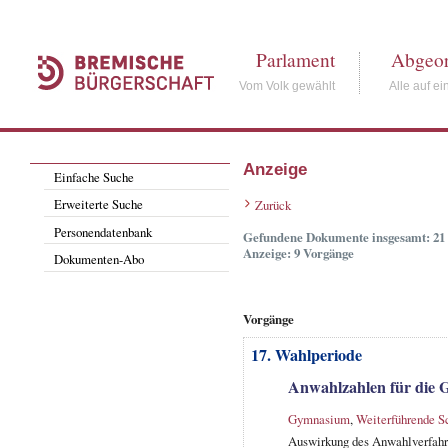
Parlament
Abgeor
Vom Volk gewählt
Alle auf ei
Anzeige
Einfache Suche
Erweiterte Suche
Zurück
Personendatenbank
Gefundene Dokumente insgesamt: 21
Anzeige: 9 Vorgänge
Dokumenten-Abo
Vorgänge
17. Wahlperiode
Anwahlzahlen für die 
Gymnasium
,
Weiterführende S
Auswirkung des Anwahlverfahre