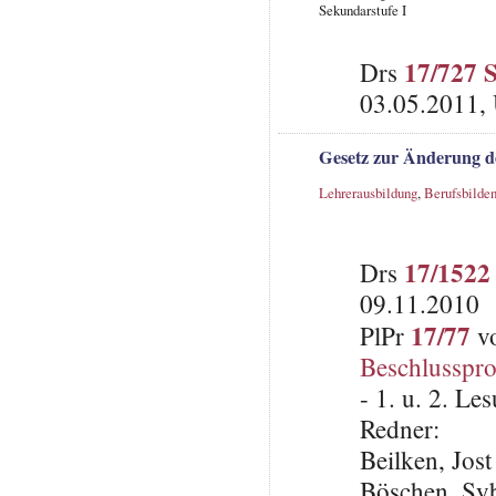
Sekundarstufe I
17/727 
Drs
03.05.2011,
Gesetz zur Änderung d
Lehrerausbildung
,
Berufsbilde
17/1522
Drs
09.11.2010
17/77
PlPr
vo
Beschlusspro
- 1. u. 2. L
Redner:
Beilken, Jos
Böschen, Syb