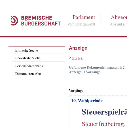
Parlament
Abgeor
Vom Volk gewählt
Alle auf ei
Anzeige
Einfache Suche
Erweiterte Suche
Zurück
Personendatenbank
Gefundene Dokumente insgesamt: 2
Anzeige: 1 Vorgänge
Dokumenten-Abo
Vorgänge
19. Wahlperiode
Steuerspielr
Steuerfreibetrag