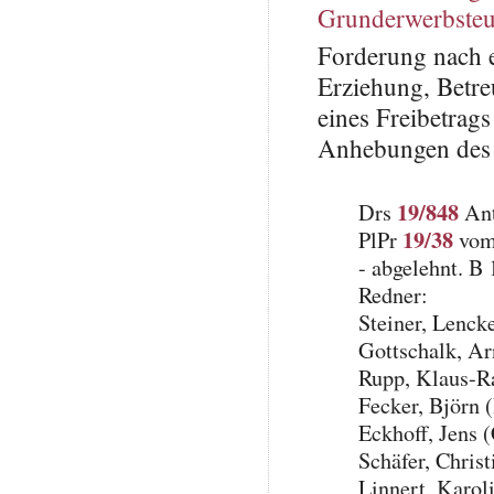
Grunderwerbsteu
Forderung nach e
Erziehung, Betr
eines Freibetrag
Anhebungen des 
19/848
Drs
Ant
19/38
PlPr
vom 
- abgelehnt. B
Redner:
Steiner, Lenck
Gottschalk, A
Rupp, Klaus-R
Fecker, Björn 
Eckhoff, Jens
Schäfer, Chris
Linnert, Karol