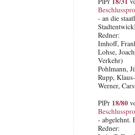
18/31
PlPr
vo
Beschlusspro
- an die staa
Stadtentwick
Redner:
Imhoff, Fra
Lohse, Joach
Verkehr)
Pohlmann, J
Rupp, Klaus
Werner, Cars
18/80
PlPr
vo
Beschlusspro
- abgelehnt.
Redner: