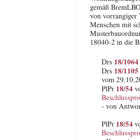
gemäß BremLBO 
von vorrangiger 
Menschen mit sc
Musterbauordnun
18040-2 in die 
18/1064
Drs
18/1105
Drs
vom 29.10.2
18/54
PlPr
vo
Beschlusspro
- von Antwo
18/54
PlPr
vo
Beschlusspro