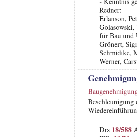
- Kenntnis 
Redner:
Erlanson, Pe
Golasowski, 
für Bau und
Grönert, Sig
Schmidtke, M
Werner, Cars
Genehmigung
Baugenehmigun
Beschleunigung 
Wiedereinführun
18/588
Drs
A