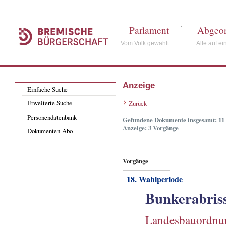
Parlament
Abgeor
Vom Volk gewählt
Alle auf ei
Anzeige
Einfache Suche
Erweiterte Suche
Zurück
Personendatenbank
Gefundene Dokumente insgesamt: 11
Anzeige: 3 Vorgänge
Dokumenten-Abo
Vorgänge
18. Wahlperiode
Bunkerabris
Landesbauordnu