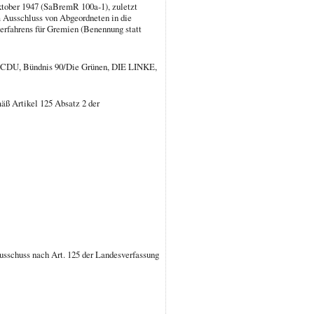
tober 1947 (SaBremR 100a-1), zuletzt
m Ausschluss von Abgeordneten in die
erfahrens für Gremien (Benennung statt
, CDU, Bündnis 90/Die Grünen, DIE LINKE,
äß Artikel 125 Absatz 2 der
usschuss nach Art. 125 der Landesverfassung