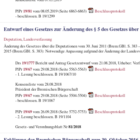
PlPr
19/81
vom 08.05.2019 (Seite 6863-6863)
Beschlussprotokoll
- beschlossen. B 19/1299
Entwurf eines Gesetzes zur Änderung des § 5 des Gesetzes über
Deputation
,
Landesverfassung
Änderung des Gesetzes über die Deputationen vom 30. Juni 2011 (Brem.GBl. S. 383 — 
2015 (Brem.GBl. S. 383): Notwendige Anpassung aufgrund der Änderung der Landesve
Drs
19/1777
Bericht und Antrag Gesetzentwurf vom 21.08.2018, Urheber: Verf
PlPr
19/67
vom 29.08.2018 (Seite 5563-5563)
Beschlussprotokoll
- 1. Lesung beschlossen. B 19/1067/10
Konsensliste vom 28.08.2018
Präsident der Bremischen Bürgerschaft
PlPr
19/67
vom 29.08.2018 (Seite 5504-5504)
Beschlussprotokoll
- beschlossen. B 19/1067
PlPr
19/69
vom 26.09.2018 (Seite 5752-5753)
Beschlussprotokoll
- 2. Lesung beschlossen. B 19/1104
Gesetz- und Verordnungsblatt Nr
81/2018
Erklärung der Bremischen Bürgerschaft zum 30. Oktober 2016