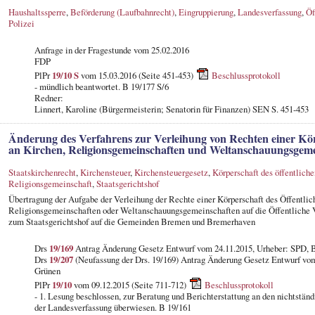
Haushaltssperre
,
Beförderung (Laufbahnrecht)
,
Eingruppierung
,
Landesverfassung
,
Öf
Polizei
Anfrage in der Fragestunde vom 25.02.2016
FDP
PlPr
19/10 S
vom 15.03.2016 (Seite 451-453)
Beschlussprotokoll
- mündlich beantwortet. B 19/177 S/6
Redner:
Linnert, Karoline (Bürgermeisterin; Senatorin für Finanzen) SEN S. 451-453
Änderung des Verfahrens zur Verleihung von Rechten einer Körp
an Kirchen, Religionsgemeinschaften und Weltanschauungsgeme
Staatskirchenrecht
,
Kirchensteuer
,
Kirchensteuergesetz
,
Körperschaft des öffentlich
Religionsgemeinschaft
,
Staatsgerichtshof
Übertragung der Aufgabe der Verleihung der Rechte einer Körperschaft des Öffentlic
Religionsgemeinschaften oder Weltanschauungsgemeinschaften auf die Öffentliche 
zum Staatsgerichtshof auf die Gemeinden Bremen und Bremerhaven
Drs
19/169
Antrag Änderung Gesetz Entwurf vom 24.11.2015, Urheber: SPD, 
Drs
19/207
(Neufassung der Drs. 19/169) Antrag Änderung Gesetz Entwurf vom
Grünen
PlPr
19/10
vom 09.12.2015 (Seite 711-712)
Beschlussprotokoll
- 1. Lesung beschlossen, zur Beratung und Berichterstattung an den nichtstä
der Landesverfassung überwiesen. B 19/161