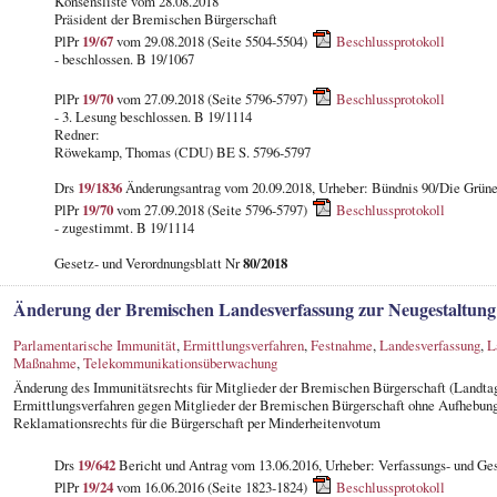
Konsensliste vom 28.08.2018
Präsident der Bremischen Bürgerschaft
PlPr
19/67
vom 29.08.2018 (Seite 5504-5504)
Beschlussprotokoll
- beschlossen. B 19/1067
PlPr
19/70
vom 27.09.2018 (Seite 5796-5797)
Beschlussprotokoll
- 3. Lesung beschlossen. B 19/1114
Redner:
Röwekamp, Thomas (CDU) BE S. 5796-5797
Drs
19/1836
Änderungsantrag vom 20.09.2018, Urheber: Bündnis 90/Die Grü
PlPr
19/70
vom 27.09.2018 (Seite 5796-5797)
Beschlussprotokoll
- zugestimmt. B 19/1114
Gesetz- und Verordnungsblatt Nr
80/2018
Änderung der Bremischen Landesverfassung zur Neugestaltung
Parlamentarische Immunität
,
Ermittlungsverfahren
,
Festnahme
,
Landesverfassung
,
L
Maßnahme
,
Telekommunikationsüberwachung
Änderung des Immunitätsrechts für Mitglieder der Bremischen Bürgerschaft (Landt
Ermittlungsverfahren gegen Mitglieder der Bremischen Bürgerschaft ohne Aufhebung
Reklamationsrechts für die Bürgerschaft per Minderheitenvotum
Drs
19/642
Bericht und Antrag vom 13.06.2016, Urheber: Verfassungs- und Ge
PlPr
19/24
vom 16.06.2016 (Seite 1823-1824)
Beschlussprotokoll