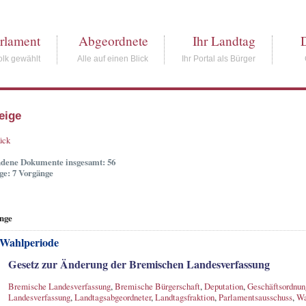
rlament
Abgeordnete
Ihr Landtag
lk gewählt
Alle auf einen Blick
Ihr Portal als Bürger
eige
ück
dene Dokumente insgesamt: 56
ge: 7 Vorgänge
nge
 Wahlperiode
Gesetz zur Änderung der Bremischen Landesverfassung
Bremische Landesverfassung
,
Bremische Bürgerschaft
,
Deputation
,
Geschäftsordnun
Landesverfassung
,
Landtagsabgeordneter
,
Landtagsfraktion
,
Parlamentsausschuss
,
Wa