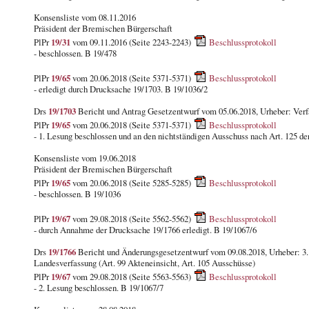
Konsensliste vom 08.11.2016
Präsident der Bremischen Bürgerschaft
PlPr
19/31
vom 09.11.2016 (Seite 2243-2243)
Beschlussprotokoll
- beschlossen. B 19/478
PlPr
19/65
vom 20.06.2018 (Seite 5371-5371)
Beschlussprotokoll
- erledigt durch Drucksache 19/1703. B 19/1036/2
Drs
19/1703
Bericht und Antrag Gesetzentwurf vom 05.06.2018, Urheber: Verf
PlPr
19/65
vom 20.06.2018 (Seite 5371-5371)
Beschlussprotokoll
- 1. Lesung beschlossen und an den nichtständigen Ausschuss nach Art. 125 d
Konsensliste vom 19.06.2018
Präsident der Bremischen Bürgerschaft
PlPr
19/65
vom 20.06.2018 (Seite 5285-5285)
Beschlussprotokoll
- beschlossen. B 19/1036
PlPr
19/67
vom 29.08.2018 (Seite 5562-5562)
Beschlussprotokoll
- durch Annahme der Drucksache 19/1766 erledigt. B 19/1067/6
Drs
19/1766
Bericht und Änderungsgesetzentwurf vom 09.08.2018, Urheber: 3. 
Landesverfassung (Art. 99 Akteneinsicht, Art. 105 Ausschüsse)
PlPr
19/67
vom 29.08.2018 (Seite 5563-5563)
Beschlussprotokoll
- 2. Lesung beschlossen. B 19/1067/7