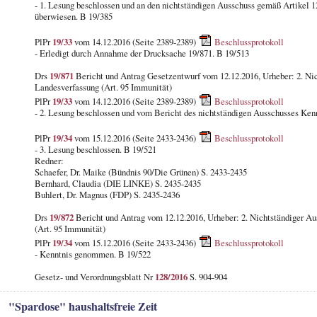
- 1. Lesung beschlossen und an den nichtständigen Ausschuss gemäß Artikel 
überwiesen. B 19/385
PlPr
19/33
vom 14.12.2016 (Seite 2389-2389)
Beschlussprotokoll
- Erledigt durch Annahme der Drucksache 19/871. B 19/513
Drs
19/871
Bericht und Antrag Gesetzentwurf vom 12.12.2016, Urheber: 2. Nic
Landesverfassung (Art. 95 Immunität)
PlPr
19/33
vom 14.12.2016 (Seite 2389-2389)
Beschlussprotokoll
- 2. Lesung beschlossen und vom Bericht des nichtständigen Ausschusses Ke
PlPr
19/34
vom 15.12.2016 (Seite 2433-2436)
Beschlussprotokoll
- 3. Lesung beschlossen. B 19/521
Redner:
Schaefer, Dr. Maike (Bündnis 90/Die Grünen) S. 2433-2435
Bernhard, Claudia (DIE LINKE) S. 2435-2435
Buhlert, Dr. Magnus (FDP) S. 2435-2436
Drs
19/872
Bericht und Antrag vom 12.12.2016, Urheber: 2. Nichtständiger Au
(Art. 95 Immunität)
PlPr
19/34
vom 15.12.2016 (Seite 2433-2436)
Beschlussprotokoll
- Kenntnis genommen. B 19/522
Gesetz- und Verordnungsblatt Nr
128/2016
S. 904-904
"Spardose" haushaltsfreie Zeit