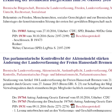
Bremische Bürgerschaft
,
Bremische Landesverfassung
,
Frieden
,
Landesverfassung
,
M
Unrecht
,
Rechtsstaat
,
Sozialstaat
Bekenntnis zu Frieden, Menschenrechten, sozialer Gerechtigkeit und zur Bremischen
Jahrestages der konstituierenden Sitzung der ersten frei gewählten Bürgerschaft na
Drs
19/803
Antrag vom 27.10.2016, Urheber: CDU, SPD, Bündnis 90/Die Grü
PlPr
19/30
vom 30.10.2016 (Seite 2197-2199)
Beschlussprotokoll
- beschlossen. B 19/473
Redner:
Weber, Christian (SPD) LtgPräs S. 2197-2199
Das parlamentarische Kontrollrecht der Akteneinsicht stärken
Änderung der Landesverfassung der Freien Hansestadt Bremen
Bremische Landesverfassung
,
Akteneinsicht
,
Auskunftspflicht
,
Landesverfassung
,
Öf
Kontrolle
,
Parlamentarisches Frage- und Informationsrecht
,
Parlamentsausschuss
Neufassung von Artikel 104 Landesverfassung der Freien Hansestadt Bremen vom 21. 
geändert durch Gesetz vom 27. Januar 2015 (Brem.GBl. S. 23) zur Schaffung der Mögl
Verwaltungsakten durch stimmberechtigte Mitglieder fachlich zuständiger Parlamen
Drs
19/764
Antrag Änderung Gesetz Entwurf vom 05.10.2016, Urheber: CDU
Drs
19/765
(Neufassung der Drucksache 19/764) Antrag Änderung Gesetz Ent
PlPr
19/31
vom 09.11.2016 (Seite 2271-2274)
Beschlussprotokoll
- 1. Lesung unterbrochen und an den Verfassungs- und Geschäftsordnungsauss