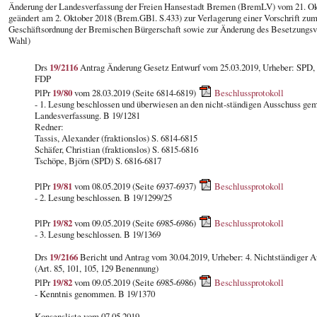
Änderung der Landesverfassung der Freien Hansestadt Bremen (BremLV) vom 21. Ok
geändert am 2. Oktober 2018 (Brem.GBl. S.433) zur Verlagerung einer Vorschrift zu
Geschäftsordnung der Bremischen Bürgerschaft sowie zur Änderung des Besetzungsv
Wahl)
Drs
19/2116
Antrag Änderung Gesetz Entwurf vom 25.03.2019, Urheber: SPD
FDP
PlPr
19/80
vom 28.03.2019 (Seite 6814-6819)
Beschlussprotokoll
- 1. Lesung beschlossen und überwiesen an den nicht-ständigen Ausschuss gem
Landesverfassung. B 19/1281
Redner:
Tassis, Alexander (fraktionslos) S. 6814-6815
Schäfer, Christian (fraktionslos) S. 6815-6816
Tschöpe, Björn (SPD) S. 6816-6817
PlPr
19/81
vom 08.05.2019 (Seite 6937-6937)
Beschlussprotokoll
- 2. Lesung beschlossen. B 19/1299/25
PlPr
19/82
vom 09.05.2019 (Seite 6985-6986)
Beschlussprotokoll
- 3. Lesung beschlossen. B 19/1369
Drs
19/2166
Bericht und Antrag vom 30.04.2019, Urheber: 4. Nichtständiger A
(Art. 85, 101, 105, 129 Benennung)
PlPr
19/82
vom 09.05.2019 (Seite 6985-6986)
Beschlussprotokoll
- Kenntnis genommen. B 19/1370
Konsensliste vom 07.05.2019