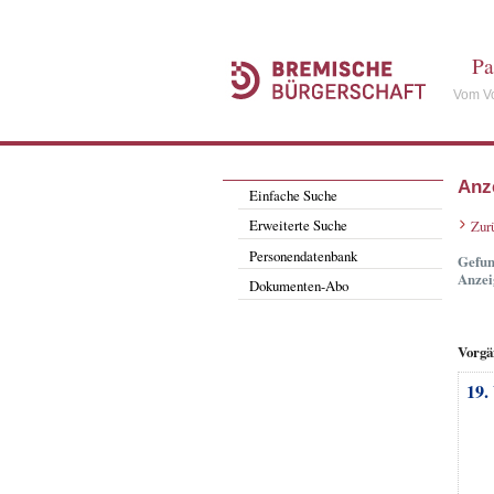
Pa
Vom Vo
Anz
Einfache Suche
Erweiterte Suche
Zur
Personendatenbank
Gefun
Anzei
Dokumenten-Abo
Vorgä
19.