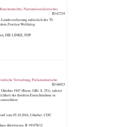
enschenrechte
,
Nationalsozialistisches
ID 67219
 Landesverfassung anlässlich des 70.
ch dem Zweiten Weltkrieg
nen, DIE LINKE, FDP
fentliche Verwaltung
,
Parlamentarische
ID 66923
Oktober 1947 (Brem. GBl. S. 251), zuletzt
ichkeit der direkten Einsichtnahme in
tsausschüsse
wurf vom 05.10.2016, Urheber: CDU
chuss überwiesen. B 19/478/12