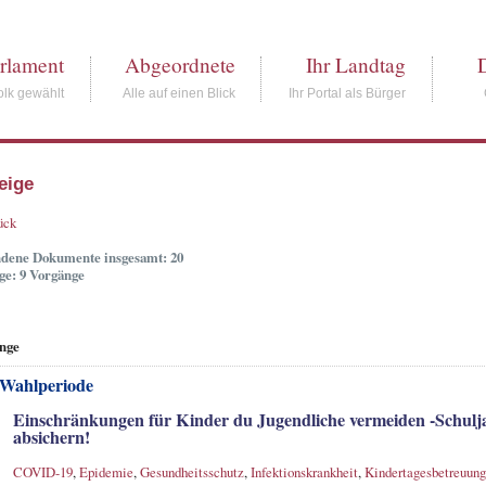
rlament
Abgeordnete
Ihr Landtag
lk gewählt
Alle auf einen Blick
Ihr Portal als Bürger
eige
ück
dene Dokumente insgesamt: 20
ge: 9 Vorgänge
nge
 Wahlperiode
Einschränkungen für Kinder du Jugendliche vermeiden -Schulja
absichern!
COVID-19
,
Epidemie
,
Gesundheitsschutz
,
Infektionskrankheit
,
Kindertagesbetreuung