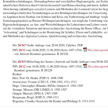
Kontaktbeschränkungen, Abstandsgeboten und verschärften Hygieneregeln; zur Siche
inhaltlichen Defiziten durch Unterrichtsausfall und Homeschooling und deren Aufhol
Absicherung zukünftigen sozialen Lernens und Methoden der Lernmotivation bei beg
notwendigen baulichen Veränderungen an den Bildungseinrichtungen zur Umsetzung b
zu Aspekten beim Neubau von Schulen und Kitas zur Vorbereitung auf künftige vergl
Sanierungsprojekten an Bremer Bildungseinrichtungen; zur mögliche Umrüstung von
Hygienebedingungen; zu Aus- und Weiterbildungen für Lehrerinnen und Lehrer sowie 
auf die veränderte Situation und deren technischer Ausstattung für Home Office; zu
"itslearning" und Schulungen in der Benutzung für Schüler, Eltern und Lehrkräfte; z
und Methoden des digitalen Lernens, Qualifizierung und technischer Ausstattung
Drs
20/367
Große Anfrage vom 28.04.2020, Urheber: FDP
PlPr
20/12
vom 10.06.2020, 11.06.2020 (Seite 1497-1516)
Beschlussprotok
- von Antwort Kenntnis genommen. B 20/228
Drs
20/433
Mitteilung des Senats (Antwort auf Große Anfrage) vom 09.06.202
PlPr
20/12
vom 10.06.2020, 11.06.2020 (Seite 1497-1516)
Beschlussprotok
- Kenntnis genommen. B 20/228
Redner:
Hilz, Prof. Dr. Hauke (FDP) S. 1498-1500
Averwerser, Yvonne (CDU) S. 1500-1502, 1511-1513
Hupe, Christopher (Bündnis 90/Die Grünen) S. 1502-1505
Strunge, Miriam (DIE LINKE) S. 1505-1507
Güngör, Mustafa (SPD) S. 1507-1509
Bergmann, Birgit (FDP) S. 1509-1511
Bogedan, Claudia (Senatorin für Kinder und Bildung) S. 1513-1515