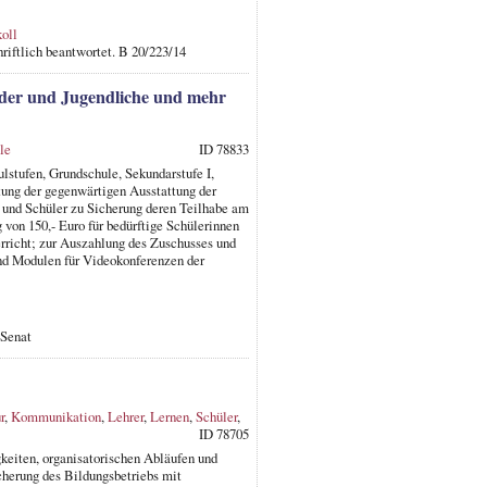
oll
riftlich beantwortet. B 20/223/14
inder und Jugendliche und mehr
le
ID 78833
lstufen, Grundschule, Sekundarstufe I,
tung der gegenwärtigen Ausstattung der
n und Schüler zu Sicherung deren Teilhabe am
on 150,- Euro für bedürftige Schülerinnen
erricht; zur Auszahlung des Zuschusses und
und Modulen für Videokonferenzen der
 Senat
r
,
Kommunikation
,
Lehrer
,
Lernen
,
Schüler
,
ID 78705
keiten, organisatorischen Abläufen und
cherung des Bildungsbetriebs mit