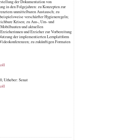
rstellung der Dokumentation von
ung in den Folgejahren: zu Konzepten zur
renztem unmittelbaren Austausch; zu
eispielsweise verschärfter Hygieneregeln;
eichbare Krisen; zu Aus-, Um- und
 Mobilbauten und aktuellen
Erzieherinnen und Erzieher zur Vorbereitung
r Nutzung der implementierten Lernplattform
u Videokonferenzen; zu zukünftigen Formaten
oll
0, Urheber: Senat
oll