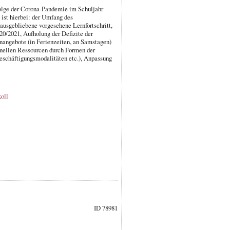
folge der Corona-Pandemie im Schuljahr
ist hierbei: der Umfang des
 ausgebliebene vorgesehene Lernfortschritt,
20/2021, Aufholung der Defizite der
rnangebote (in Ferienzeiten, an Samstagen)
sonellen Ressourcen durch Formen der
eschäftigungsmodalitäten etc.), Anpassung
oll
ID 78981