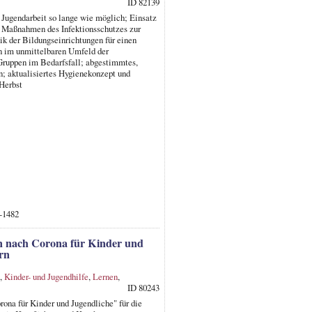
ID 82139
n Jugendarbeit so lange wie möglich; Einsatz
n Maßnahmen des Infektionsschutzes zur
k der Bildungseinrichtungen für einen
n im unmittelbaren Umfeld der
 Gruppen im Bedarfsfall; abgestimmtes,
n; aktualisiertes Hygienekonzept und
Herbst
1-1482
 nach Corona für Kinder und
rn
,
Kinder- und Jugendhilfe
,
Lernen
,
ID 80243
na für Kinder und Jugendliche" für die