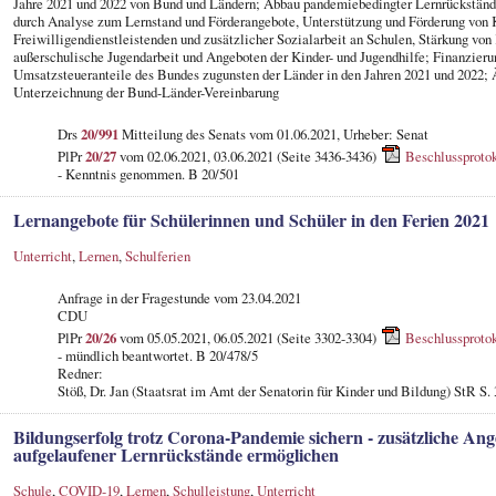
Jahre 2021 und 2022 von Bund und Ländern; Abbau pandemiebedingter Lernrückstän
durch Analyse zum Lernstand und Förderangebote, Unterstützung und Förderung von 
Freiwilligendienstleistenden und zusätzlicher Sozialarbeit an Schulen, Stärkung von 
außerschulische Jugendarbeit und Angeboten der Kinder- und Jugendhilfe; Finanzieru
Umsatzsteueranteile des Bundes zugunsten der Länder in den Jahren 2021 und 2022;
Unterzeichnung der Bund-Länder-Vereinbarung
Drs
20/991
Mitteilung des Senats vom 01.06.2021, Urheber: Senat
PlPr
20/27
vom 02.06.2021, 03.06.2021 (Seite 3436-3436)
Beschlussprotok
- Kenntnis genommen. B 20/501
Lernangebote für Schülerinnen und Schüler in den Ferien 2021
Unterricht
,
Lernen
,
Schulferien
Anfrage in der Fragestunde
vom 23.04.2021
CDU
PlPr
20/26
vom 05.05.2021, 06.05.2021 (Seite 3302-3304)
Beschlussprotok
- mündlich beantwortet. B 20/478/5
Redner:
Stöß, Dr. Jan (Staatsrat im Amt der Senatorin für Kinder und Bildung) StR S.
Bildungserfolg trotz Corona-Pandemie sichern - zusätzliche An
aufgelaufener Lernrückstände ermöglichen
Schule
,
COVID-19
,
Lernen
,
Schulleistung
,
Unterricht