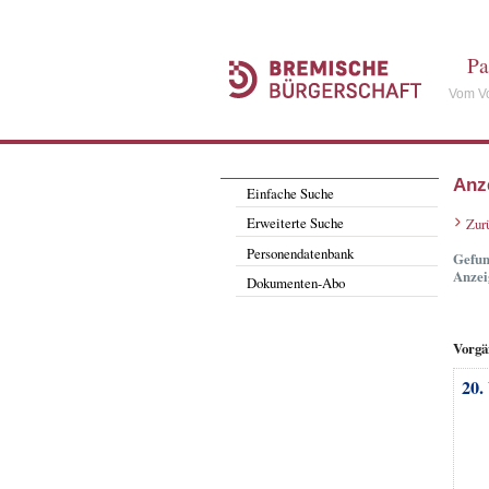
Pa
Vom Vo
Anz
Einfache Suche
Erweiterte Suche
Zur
Personendatenbank
Gefun
Anzei
Dokumenten-Abo
Vorgä
20.