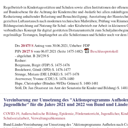
Regelbetrieb in Kindertagesstätten und Schulen sowie allen Institutionen der offene
auf Bundesebene für die Achtung der Kinderrechte und -bedarfe bei allen zukünftige
Reduzierung anhaltender Belastung und Benachteiligung; Ausstattung der Haustechni
gezielten Luftaustausch nach modernen technischen Maßstäben; Prüfung von Räume
Bildungseinrichtung auf Nutzung für Schul- oder Kitabetrieb zur Arbeit in kleineren
verbindliches Konzept für digital gestützten Distanzunterricht zum Schuljahresbegin
regelmäßige Testungen, Impfangebot an alle Schülerinnen und Schüler noch vor dem 
Drs
20/475 S
Antrag vom 30.06.2021, Urheber: FDP
PlPr
20/27 S
vom 06.07.2021 (Seite 1475-1482)
Beschlussprotokoll
- abgelehnt. B 20/239 S
Redner:
Bergmann, Birgit (FDP) S. 1475-1476
Bredehorst, Gönül (SPD) S. 1476-1477
Strunge, Miriam (DIE LINKE) S. 1477-1478
Averwerser, Yvonne (CDU) S. 1478-1480
Hupe, Christopher (Bündnis 90/Die Grünen) S. 1480-1481
Stöß, Dr. Jan (Staatsrat im Amt der Senatorin für Kinder und Bildung) S. 148
Vereinbarung zur Umsetzung des "Aktionsprogramms Aufholen
Jugendliche" für die Jahre 2021 und 2022 von Bund und Lände
COVID-19
,
Außerschulische Bildung
,
Epidemie
,
Förderunterricht
,
Jugendlicher
,
Kind
Schulsozialarbeit
,
Verwaltungsabkommen
Bund-Länder-Vereinbarung zur Umsetzung des "Aktionsprogramms Aufholen nach Coro