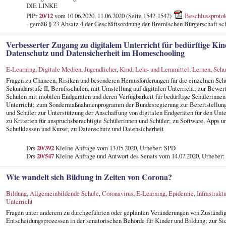
DIE LINKE
PlPr
20/12
vom 10.06.2020, 11.06.2020 (Seite 1542-1542)
Beschlussprotok
- gemäß § 23 Absatz 4 der Geschäftsordnung der Bremischen Bürgerschaft sch
Verbesserter Zugang zu digitalem Unterricht für bedürftige K
Datenschutz und Datensicherheit im Homeschooling
E-Learning
,
Digitale Medien
,
Jugendlicher
,
Kind
,
Lehr- und Lernmittel
,
Lernen
,
Schu
Fragen zu Chancen, Risiken und besonderen Herausforderungen für die einzelnen Schu
Sekundarstufe II, Berufsschulen, mit Umstellung auf digitalen Unterricht; zur Bewer
Schulen mit mobilen Endgeräten und deren Verfügbarkeit für bedürftige Schülerinne
Unterricht; zum Sondermaßnahmenprogramm der Bundesregierung zur Bereitstellung v
und Schüler zur Unterstützung der Anschaffung von digitalen Endgeräten für den Unt
zu Kriterien für anspruchsberechtigte Schülerinnen und Schüler; zu Software, Apps 
Schulklassen und Kurse; zu Datenschutz und Datensicherheit
Drs
20/392
Kleine Anfrage vom 13.05.2020, Urheber: SPD
Drs
20/547
Kleine Anfrage und Antwort des Senats vom 14.07.2020, Urheber:
Wie wandelt sich Bildung in Zeiten von Corona?
Bildung
,
Allgemeinbildende Schule
,
Coronavirus
,
E-Learning
,
Epidemie
,
Infrastruktu
Unterricht
Fragen unter anderem zu durchgeführten oder geplanten Veränderungen von Zuständig
Entscheidungsprozessen in der senatorischen Behörde für Kinder und Bildung; zur Si