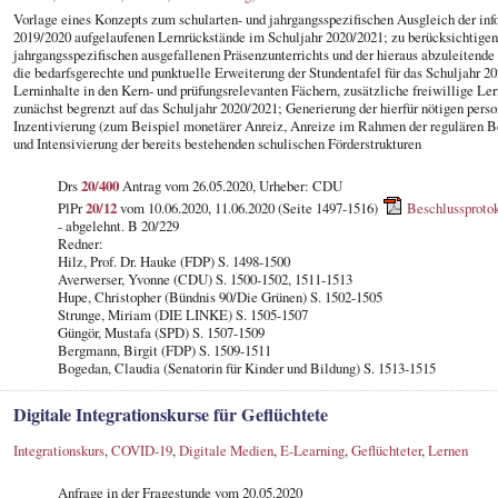
Vorlage eines Konzepts zum schularten- und jahrgangsspezifischen Ausgleich der in
2019/2020 aufgelaufenen Lernrückstände im Schuljahr 2020/2021; zu berücksichtigen 
jahrgangsspezifischen ausgefallenen Präsenzunterrichts und der hieraus abzuleitende
die bedarfsgerechte und punktuelle Erweiterung der Stundentafel für das Schuljahr 20
Lerninhalte in den Kern- und prüfungsrelevanten Fächern, zusätzliche freiwillige Le
zunächst begrenzt auf das Schuljahr 2020/2021; Generierung der hierfür nötigen per
Inzentivierung (zum Beispiel monetärer Anreiz, Anreize im Rahmen der regulären B
und Intensivierung der bereits bestehenden schulischen Förderstrukturen
Drs
20/400
Antrag vom 26.05.2020, Urheber: CDU
PlPr
20/12
vom 10.06.2020, 11.06.2020 (Seite 1497-1516)
Beschlussprotok
- abgelehnt. B 20/229
Redner:
Hilz, Prof. Dr. Hauke (FDP) S. 1498-1500
Averwerser, Yvonne (CDU) S. 1500-1502, 1511-1513
Hupe, Christopher (Bündnis 90/Die Grünen) S. 1502-1505
Strunge, Miriam (DIE LINKE) S. 1505-1507
Güngör, Mustafa (SPD) S. 1507-1509
Bergmann, Birgit (FDP) S. 1509-1511
Bogedan, Claudia (Senatorin für Kinder und Bildung) S. 1513-1515
Digitale Integrationskurse für Geflüchtete
Integrationskurs
,
COVID-19
,
Digitale Medien
,
E-Learning
,
Geflüchteter
,
Lernen
Anfrage in der Fragestunde
vom 20.05.2020