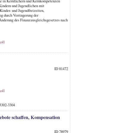
de in Kernfächern und Kernkompetenzen
Kindern und Jugendlichen mit
Kinder- und Jugendfreizeiten,
ng durch Verringerung der
 Änderung des Finanzausgleichsgesetzes nach
oll
ID 81472
oll
 3302-3304
gebote schaffen, Kompensation
ID 78979