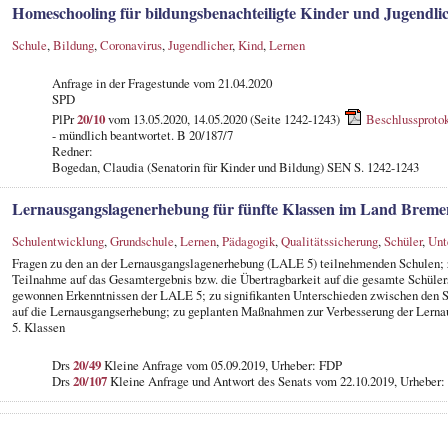
Homeschooling für bildungsbenachteiligte Kinder und Jugendli
Schule
,
Bildung
,
Coronavirus
,
Jugendlicher
,
Kind
,
Lernen
Anfrage in der Fragestunde
vom 21.04.2020
SPD
PlPr
20/10
vom 13.05.2020, 14.05.2020 (Seite 1242-1243)
Beschlussprotok
- mündlich beantwortet. B 20/187/7
Redner:
Bogedan, Claudia (Senatorin für Kinder und Bildung) SEN S. 1242-1243
Lernausgangslagenerhebung für fünfte Klassen im Land Breme
Schulentwicklung
,
Grundschule
,
Lernen
,
Pädagogik
,
Qualitätssicherung
,
Schüler
,
Unt
Fragen zu den an der Lernausgangslagenerhebung (LALE 5) teilnehmenden Schulen; z
Teilnahme auf das Gesamtergebnis bzw. die Übertragbarkeit auf die gesamte Schüler
gewonnen Erkenntnissen der LALE 5; zu signifikanten Unterschieden zwischen den
auf die Lernausgangserhebung; zu geplanten Maßnahmen zur Verbesserung der Lernau
5. Klassen
Drs
20/49
Kleine Anfrage vom 05.09.2019, Urheber: FDP
Drs
20/107
Kleine Anfrage und Antwort des Senats vom 22.10.2019, Urheber: