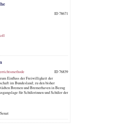
che
ID 78671
oll
n
errichtsmethode
ID 76839
um Einfluss der Freiwilligkeit der
schaft im Bundesland; zu den bisher
 Städten Bremen und Bremerhaven in Bezug
sgangslage für Schülerinnen und Schüler der
 Senat