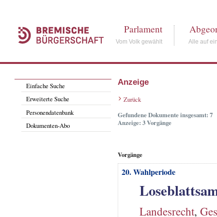
Parlament
Abgeor
Vom Volk gewählt
Alle auf ei
Anzeige
Einfache Suche
Erweiterte Suche
Zurück
Personendatenbank
Gefundene Dokumente insgesamt: 7
Anzeige: 3 Vorgänge
Dokumenten-Abo
Vorgänge
20. Wahlperiode
Loseblattsa
Landesrecht
,
Ges