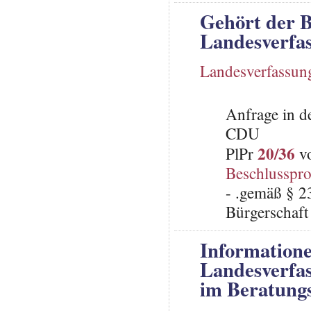
Gehört der B
Landesverfa
Landesverfassun
Anfrage in d
CDU
20/36
PlPr
vo
Beschlusspro
- .gemäß § 2
Bürgerschaft 
Informatione
Landesverfas
im Beratungs