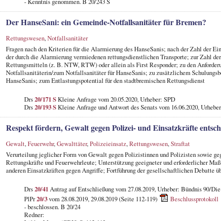
- Kenntnis genommen. B 20/243 S
Der HanseSani: ein Gemeinde-Notfallsanitäter für Bremen?
Rettungswesen
,
Notfallsanitäter
Fragen nach den Kriterien für die Alarmierung des HanseSanis; nach der Zahl der Ein
der durch die Alarmierung vermiedenen rettungsdienstlichen Transporte; zur Zahl d
Rettungsmitteln (z. B. NTW, RTW) oder allein als First Responder; zu den Anforder
Notfallsanitäterin/zum Notfallsanitäter für HanseSanis; zu zusätzlichem Schulungsb
HanseSanis; zum Entlastungspotential für den stadtbremischen Rettungsdienst
Drs
20/171 S
Kleine Anfrage vom 20.05.2020, Urheber: SPD
Drs
20/193 S
Kleine Anfrage und Antwort des Senats vom 16.06.2020, Urheber
Respekt fördern, Gewalt gegen Polizei- und Einsatzkräfte entsch
Gewalt
,
Feuerwehr
,
Gewalttäter
,
Polizeieinsatz
,
Rettungswesen
,
Straftat
Verurteilung jeglicher Form von Gewalt gegen Polizistinnen und Polizisten sowie geg
Rettungskräfte und Feuerwehrleute; Unterstützung geeigneter und erforderlicher Ma
anderen Einsatzkräften gegen Angriffe; Fortführung der gesellschaftlichen Debatte 
Drs
20/41
Antrag auf Entschließung vom 27.08.2019, Urheber: Bündnis 90/D
PlPr
20/3
vom 28.08.2019, 29.08.2019 (Seite 112-119)
Beschlussprotokoll
- beschlossen. B 20/24
Redner: