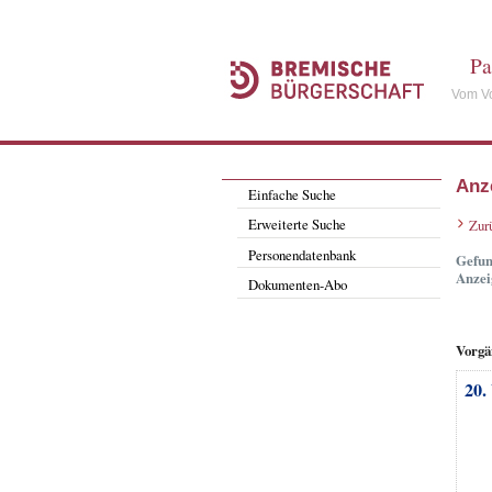
Pa
Vom Vo
Anz
Einfache Suche
Erweiterte Suche
Zur
Personendatenbank
Gefun
Anzei
Dokumenten-Abo
Vorgä
20.