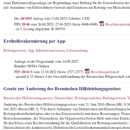
einer Hafenumschlagsanlage zur Begründung einer Haftung für die Einsatzkosten de
mit Ausnahme von Fällen höherer Gewalt und Einsätzen zur Rettung von Menschenl
Drs
20/1855
Antrag vom 13.04.2023, Urheber: CDU
PlPr
20/46
vom 26.04.2023, 27.04.2023 (Seite 6948-6948)
Beschlussprotok
- in 1. Lesung abgelehnt. B 20/974
Ersthelferalarmierung per App
Rettungswesen
,
App
,
Informationssystem
,
Lebensrettung
Anfrage in der Fragestunde
vom 14.09.2022
Bündnis 90/Die Grünen
PlPr
20/41 S
vom 11.10.2022 (Seite 2377-2377)
Beschlussprotokoll
- gemäß § 23 Absatz 4 der Geschäftsordnung der Bremischen Bürgerschaft schr
Gesetz zur Änderung des Bremischen Hilfeleistungsgesetzes
Bremisches Hilfeleistungsgesetz
,
Datenschutz
,
Rettungssanitäter
,
Rettungswesen
,
T
Änderung des Bremischen Hilfeleistungsgesetzes vom 21. Juni 2016 (Brem.GBl. S 348
Juli 2021 (Brem.GBl. S. 574) durch Aufnahme von Definitionen und Klarstellungen b
Rettungsdienstbedarfsplan oder zu den Einsatzmitteln und deren Besetzungen; Neuau
Bereichsausnahme, der Telemedizin, der Organisierten Ersten Hilfe und einer Ermäc
für den Erlass einer Rechtsverordnung für die Qualifikation zur Rettungssanitäterin /
Datenschutzrechts konkretisierte Definition für Leitstellenkommunikationsspeicher