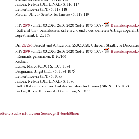
Janßen, Nelson (DIE LINKE) S. 116-117
Lenkeit, Kevin (SPD) S. 117-118
Mäurer, Ulrich (Senator für Inneres) S. 118-119
PlPr
20/9
vom 25.03.2020, 26.03.2020 (Seite 1073-1079)
Beschlussprotoko
- Ziffern1 bis 4 beschlossen, Ziffern 2, 6 und 7 des weiteren Antrags abgeleh
zugestimmt. B 20/159
Drs
20/286
Bericht und Antrag vom 25.02.2020, Urheber: Staatliche Deputation
PlPr
20/9
vom 25.03.2020, 26.03.2020 (Seite 1073-1079)
Beschlussprotoko
- Kenntnis genommen. B 20/160
Redner:
Lübke, Marco (CDU) S. 1073-1074
Bergmann, Birgit (FDP) S. 1074-1075
Lenkeit, Kevin (SPD) S. 1075
Janßen, Nelson (DIE LINKE) S. 1076
Bull, Olaf (Staatsrat im Amt des Senators für Inneres) StR S. 1077-1078
Fecker, Björn (Bündnis 90/Die Grünen) S. 1077
eiterte Suche mit diesem Suchbegriff durchführen