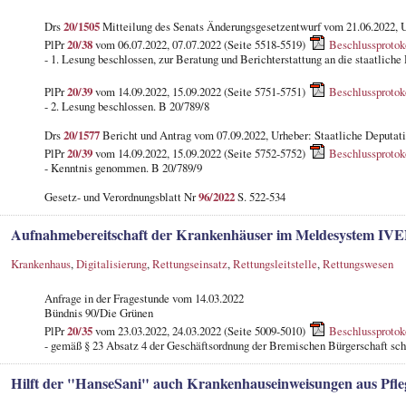
Drs
20/1505
Mitteilung des Senats Änderungsgesetzentwurf vom 21.06.2022, 
PlPr
20/38
vom 06.07.2022, 07.07.2022 (Seite 5518-5519)
Beschlussprotok
- 1. Lesung beschlossen, zur Beratung und Berichterstattung an die staatliche
PlPr
20/39
vom 14.09.2022, 15.09.2022 (Seite 5751-5751)
Beschlussprotok
- 2. Lesung beschlossen. B 20/789/8
Drs
20/1577
Bericht und Antrag vom 07.09.2022, Urheber: Staatliche Deputati
PlPr
20/39
vom 14.09.2022, 15.09.2022 (Seite 5752-5752)
Beschlussprotok
- Kenntnis genommen. B 20/789/9
Gesetz- und Verordnungsblatt Nr
96/2022
S. 522-534
Aufnahmebereitschaft der Krankenhäuser im Meldesystem IV
Krankenhaus
,
Digitalisierung
,
Rettungseinsatz
,
Rettungsleitstelle
,
Rettungswesen
Anfrage in der Fragestunde
vom 14.03.2022
Bündnis 90/Die Grünen
PlPr
20/35
vom 23.03.2022, 24.03.2022 (Seite 5009-5010)
Beschlussprotok
- gemäß § 23 Absatz 4 der Geschäftsordnung der Bremischen Bürgerschaft schr
Hilft der "HanseSani" auch Krankenhauseinweisungen aus Pfle