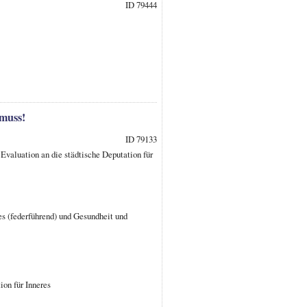
ID 79444
 muss!
ID 79133
valuation an die städtische Deputation für
es (federführend) und Gesundheit und
on für Inneres