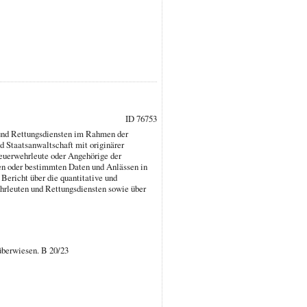
ID 76753
 und Rettungsdiensten im Rahmen der
d Staatsanwaltschaft mit originärer
 Feuerwehrleute oder Angehörige der
en oder bestimmten Daten und Anlässen in
ericht über die quantitative und
ehrleuten und Rettungsdiensten sowie über
 überwiesen. B 20/23