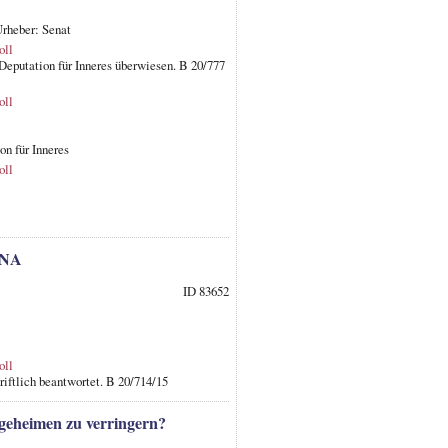
Urheber: Senat
oll
 Deputation für Inneres überwiesen. B 20/777
oll
on für Inneres
oll
ENA
ID 83652
oll
iftlich beantwortet. B 20/714/15
geheimen zu verringern?