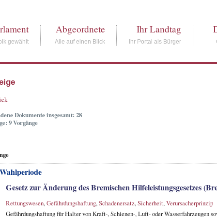
rlament
Abgeordnete
Ihr Landtag
lk gewählt
Alle auf einen Blick
Ihr Portal als Bürger
eige
ück
dene Dokumente insgesamt: 28
ge: 9 Vorgänge
nge
 Wahlperiode
Gesetz zur Änderung des Bremischen Hilfeleistungsgesetzes (B
Rettungswesen
,
Gefährdungshaftung
,
Schadenersatz
,
Sicherheit
,
Verursacherprinzip
Gefährdungshaftung für Halter von Kraft-, Schienen-, Luft- oder Wasserfahrzeugen so