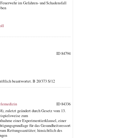
r Feuerwehr im Gefahren- und Schadensfall
eben
oll
ID 84794
iftlich beantwortet. B 20/373 S/12
elemedizin
ID 84336
), zuletzt geändert durch Gesetz vom 13.
eispielsweise zum
fnahme einer Experimentierklausel, einer
htigungsgrundlage für das Gesundheitsressort
 zum Rettungssanitäter; hinsichtlich des
ungen