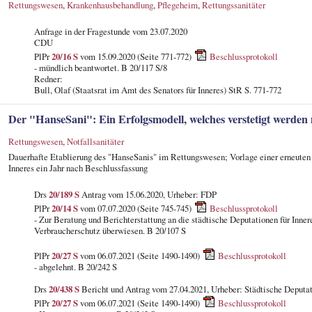
Rettungswesen
,
Krankenhausbehandlung
,
Pflegeheim
,
Rettungssanitäter
Anfrage in der Fragestunde
vom 23.07.2020
CDU
PlPr
20/16 S
vom 15.09.2020 (Seite 771-772)
Beschlussprotokoll
- mündlich beantwortet. B 20/117 S/8
Redner:
Bull, Olaf (Staatsrat im Amt des Senators für Inneres) StR S. 771-772
Der "HanseSani": Ein Erfolgsmodell, welches verstetigt werden
Rettungswesen
,
Notfallsanitäter
Dauerhafte Etablierung des "HanseSanis" im Rettungswesen; Vorlage einer erneuten E
Inneres ein Jahr nach Beschlussfassung
Drs
20/189 S
Antrag vom 15.06.2020, Urheber: FDP
PlPr
20/14 S
vom 07.07.2020 (Seite 745-745)
Beschlussprotokoll
- Zur Beratung und Berichterstattung an die städtische Deputationen für Inner
Verbraucherschutz überwiesen. B 20/107 S
PlPr
20/27 S
vom 06.07.2021 (Seite 1490-1490)
Beschlussprotokoll
- abgelehnt. B 20/242 S
Drs
20/438 S
Bericht und Antrag vom 27.04.2021, Urheber: Städtische Deputati
PlPr
20/27 S
vom 06.07.2021 (Seite 1490-1490)
Beschlussprotokoll