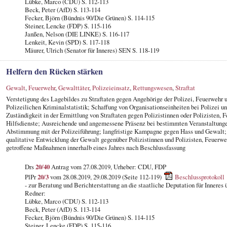
Lübke, Marco (CDU) S. 112-113
Beck, Peter (AfD) S. 113-114
Fecker, Björn (Bündnis 90/Die Grünen) S. 114-115
Steiner, Lencke (FDP) S. 115-116
Janßen, Nelson (DIE LINKE) S. 116-117
Lenkeit, Kevin (SPD) S. 117-118
Mäurer, Ulrich (Senator für Inneres) SEN S. 118-119
Helfern den Rücken stärken
Gewalt
,
Feuerwehr
,
Gewalttäter
,
Polizeieinsatz
,
Rettungswesen
,
Straftat
Verstetigung des Lagebildes zu Straftaten gegen Angehörige der Polizei, Feuerwehr
Polizeilichen Kriminalstatistik; Schaffung von Organisationseinheiten bei Polizei un
Zuständigkeit in der Ermittlung von Straftaten gegen Polizistinnen oder Polizisten,
Hilfsdienste; Ausreichende und angemessene Präsenz bei bestimmten Veranstaltung
Abstimmung mit der Polizeiführung; langfristige Kampagne gegen Hass und Gewalt; B
qualitative Entwicklung der Gewalt gegenüber Polizistinnen und Polizisten, Feuerw
getroffene Maßnahmen innerhalb eines Jahres nach Beschlussfassung
Drs
20/40
Antrag vom 27.08.2019, Urheber: CDU, FDP
PlPr
20/3
vom 28.08.2019, 29.08.2019 (Seite 112-119)
Beschlussprotokoll
- zur Beratung und Berichterstattung an die staatliche Deputation für Inneres
Redner:
Lübke, Marco (CDU) S. 112-113
Beck, Peter (AfD) S. 113-114
Fecker, Björn (Bündnis 90/Die Grünen) S. 114-115
Steiner, Lencke (FDP) S. 115-116