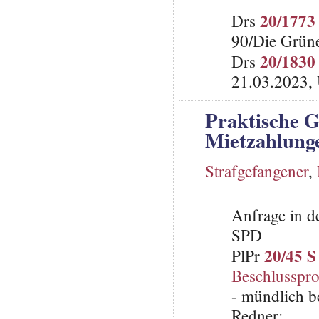
20/1773
Drs
90/Die Grün
20/1830
Drs
21.03.2023, 
Praktische 
Mietzahlunge
Strafgefangener
,
Anfrage in d
SPD
20/45 S
PlPr
Beschlusspro
- mündlich b
Redner: