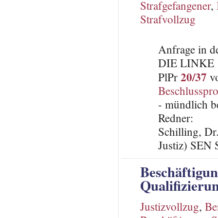
Strafgefangener
,
Strafvollzug
Anfrage in d
DIE LINKE
20/37
PlPr
vo
Beschlusspro
- mündlich b
Redner:
Schilling, D
Justiz) SEN 
Beschäftigun
Qualifizieru
Justizvollzug
,
Be