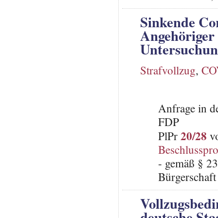
Sinkende Cor
Angehöriger 
Untersuchun
Strafvollzug
,
CO
Anfrage in d
FDP
20/28
PlPr
vo
Beschlusspro
- gemäß § 23
Bürgerschaft 
Vollzugsbedi
deutsche Sta