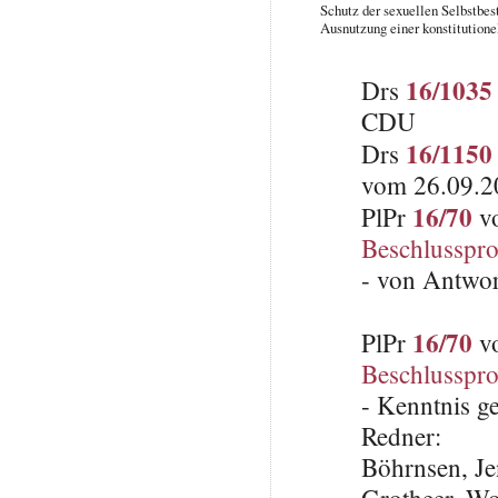
Schutz der sexuellen Selbstbe
Ausnutzung einer konstitutione
16/1035
Drs
CDU
16/1150
Drs
vom 26.09.2
16/70
PlPr
vo
Beschlusspro
- von Antwo
16/70
PlPr
vo
Beschlusspro
- Kenntnis 
Redner:
Böhrnsen, J