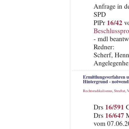
Anfrage in d
SPD
16/42
PlPr
vo
Beschlusspro
- mdl beantw
Redner:
Scherf, Henni
Angelegenheit
Ermittlungsverfahren u
Hintergrund - notwend
Rechtsradikalismus
,
Straftat
,
V
16/591
Drs
G
16/647
Drs
M
vom 07.06.2