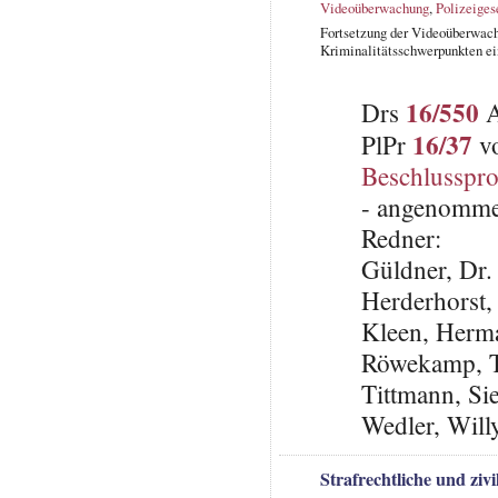
Videoüberwachung
,
Polizeiges
Fortsetzung der Videoüberwac
Kriminalitätsschwerpunkten e
16/550
Drs
A
16/37
PlPr
vo
Beschlusspro
- angenomme
Redner:
Güldner, Dr.
Herderhorst,
Kleen, Herm
Röwekamp, Th
Tittmann, Si
Wedler, Will
Strafrechtliche und zi