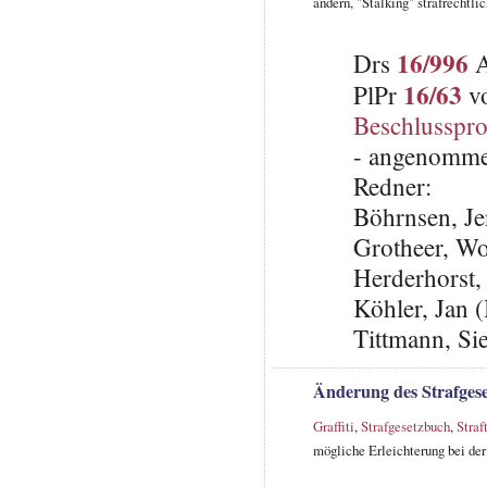
ändern, "Stalking" strafrechtli
16/996
Drs
A
16/63
PlPr
vo
Beschlusspro
- angenomme
Redner:
Böhrnsen, J
Grotheer, W
Herderhorst,
Köhler, Jan 
Tittmann, Si
Änderung des Strafgeset
Graffiti
,
Strafgesetzbuch
,
Straf
mögliche Erleichterung bei de