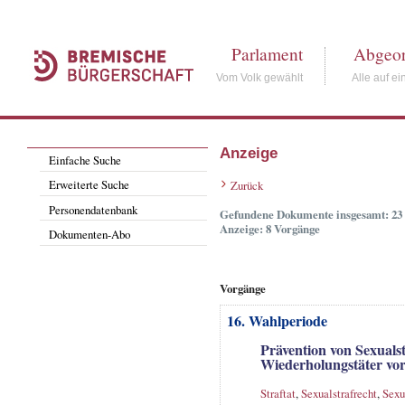
Parlament
Abgeor
Vom Volk gewählt
Alle auf ei
Anzeige
Einfache Suche
Erweiterte Suche
Zurück
Personendatenbank
Gefundene Dokumente insgesamt: 23
Anzeige: 8 Vorgänge
Dokumenten-Abo
Vorgänge
16. Wahlperiode
Prävention von Sexuals
Wiederholungstäter vo
Straftat
,
Sexualstrafrecht
,
Sexu