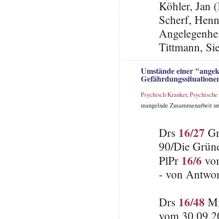
Köhler, Jan 
Scherf, Henni
Angelegenheit
Tittmann, Si
Umstände einer "angekü
Gefährdungssituatione
Psychisch Kranker
,
Psychische
mangelnde Zusammenarbeit und 
16/27
Drs
Gr
90/Die Grün
16/6
PlPr
vom
- von Antwo
16/48
Drs
Mi
vom 30.09.2