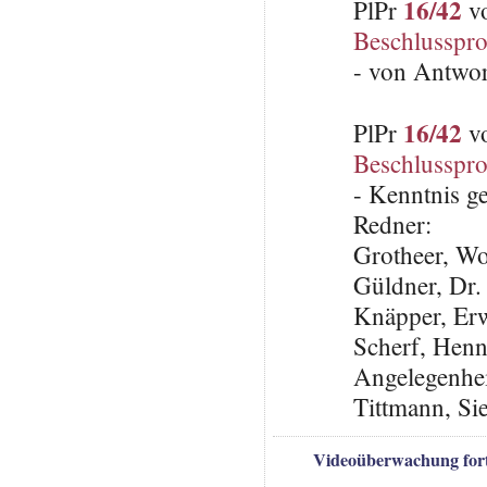
16/42
PlPr
vo
Beschlusspro
- von Antwo
16/42
PlPr
vo
Beschlusspro
- Kenntnis 
Redner:
Grotheer, W
Güldner, Dr.
Knäpper, Er
Scherf, Henni
Angelegenheit
Tittmann, Si
Videoüberwachung fort