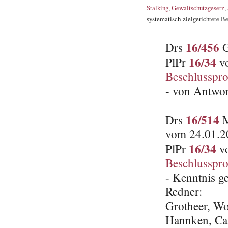
Stalking
,
Gewaltschutzgesetz
,
systematisch-zielgerichtete Be
16/456
Drs
G
16/34
PlPr
vo
Beschlusspro
- von Antwo
16/514
Drs
M
vom 24.01.2
16/34
PlPr
vo
Beschlusspro
- Kenntnis 
Redner:
Grotheer, W
Hannken, Ca