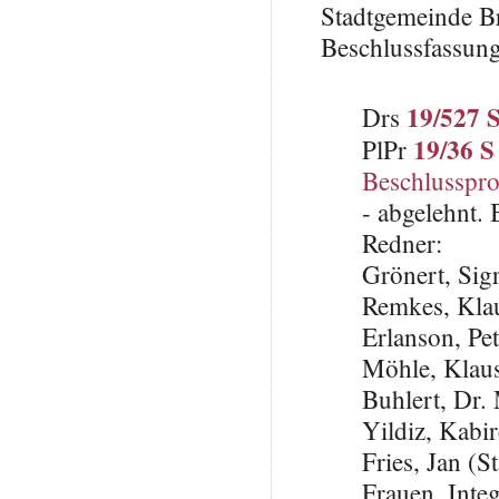
Stadtgemeinde B
Beschlussfassung
19/527 
Drs
19/36 S
PlPr
Beschlusspro
- abgelehnt.
Redner:
Grönert, Si
Remkes, Kla
Erlanson, Pe
Möhle, Klau
Buhlert, Dr
Yildiz, Kabi
Fries, Jan (S
Frauen, Inte