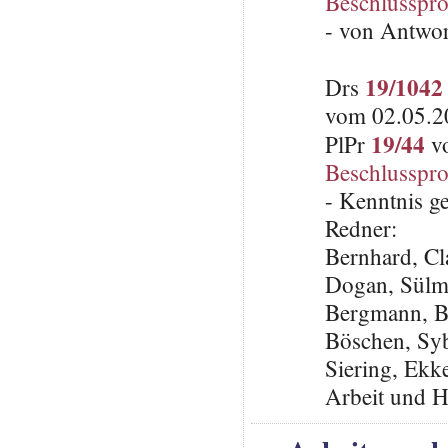
Beschlusspro
- von Antwo
19/1042
Drs
vom 02.05.20
19/44
PlPr
vo
Beschlusspro
- Kenntnis 
Redner:
Bernhard, C
Dogan, Sülm
Bergmann, B
Böschen, Sy
Siering, Ekke
Arbeit und H