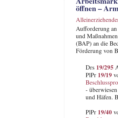
Arbeitsmarkt
öffnen – Ar
Alleinerziehende
Aufforderung an
und Maßnahmen i
(BAP) an die Bed
Förderung von Be
19/295
Drs
A
19/19
PlPr
vo
Beschlusspro
- überwiesen 
und Häfen. 
19/40
PlPr
vo