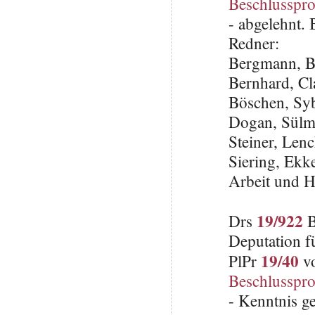
Beschlusspro
- abgelehnt.
Redner:
Bergmann, B
Bernhard, C
Böschen, Sy
Dogan, Sülm
Steiner, Len
Siering, Ekke
Arbeit und H
19/922
Drs
B
Deputation f
19/40
PlPr
vo
Beschlusspro
- Kenntnis 