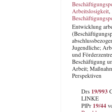
Beschäftigungsp
Arbeitslosigkeit
,
Beschäftigungspo
Entwicklung arbe
(Beschäftigungs
abschlussbezoge
Jugendliche; Ar
und Förderzentren
Beschäftigung u
Arbeit; Maßnahme
Perspektiven
19/993
Drs
G
LINKE
19/44
PlPr
vo