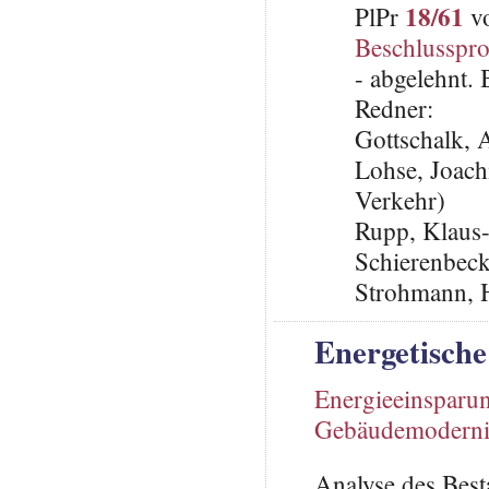
18/61
PlPr
vo
Beschlusspro
- abgelehnt.
Redner:
Gottschalk,
Lohse, Joach
Verkehr)
Rupp, Klaus
Schierenbeck
Strohmann, 
Energetische
Energieeinsparu
Gebäudemoderni
Analyse des Best