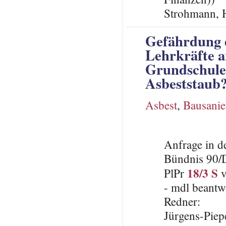
Strohmann, 
Gefährdung 
Lehrkräfte a
Grundschule
Asbeststaub
Asbest
,
Bausani
Anfrage in d
Bündnis 90/
18/3 S
PlPr
v
- mdl beantw
Redner:
Jürgens-Piep