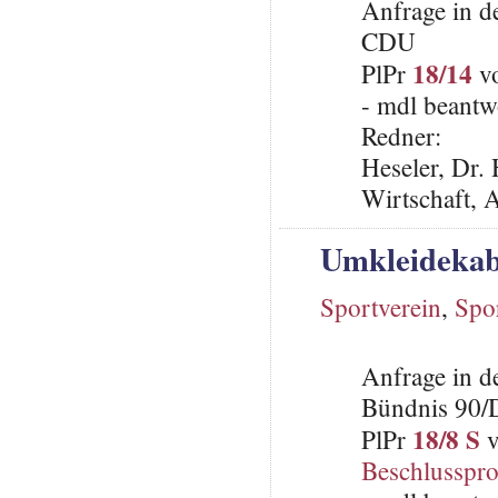
Anfrage in d
CDU
18/14
PlPr
vo
- mdl beantw
Redner:
Heseler, Dr. 
Wirtschaft, 
Umkleidekabi
Sportverein
,
Spor
Anfrage in d
Bündnis 90/
18/8 S
PlPr
v
Beschlusspro