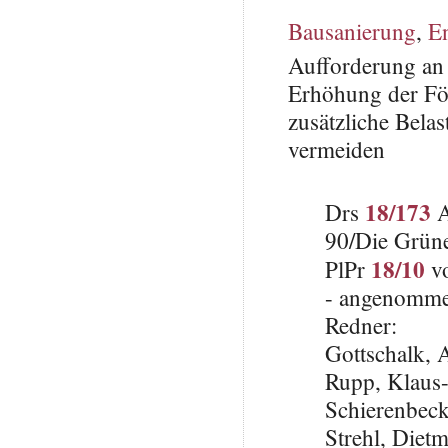
Bausanierung
,
E
Aufforderung an 
Erhöhung der För
zusätzliche Bela
vermeiden
18/173
Drs
A
90/Die Grün
18/10
PlPr
vo
- angenomme
Redner:
Gottschalk,
Rupp, Klaus
Schierenbeck
Strehl, Dietm