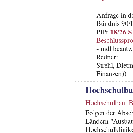
Anfrage in d
Bündnis 90/
18/26 S
PlPr
Beschlusspro
- mdl beantw
Redner:
Strehl, Dietm
Finanzen))
Hochschulba
Hochschulbau
,
B
Folgen der Absc
Ländern "Ausbau
Hochschulklinik