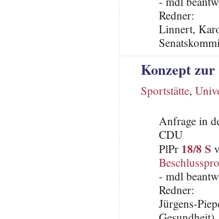
- mdl beantw
Redner:
Linnert, Karo
Senatskommis
Konzept zur 
Sportstätte
,
Unive
Anfrage in d
CDU
18/8 S
PlPr
v
Beschlusspro
- mdl beantw
Redner:
Jürgens-Piep
Gesundheit)