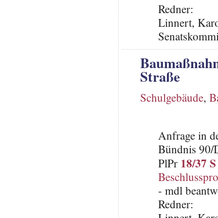
Redner:
Linnert, Karo
Senatskommis
Baumaßnahme
Straße
Schulgebäude
,
B
Anfrage in d
Bündnis 90/
18/37 S
PlPr
Beschlusspro
- mdl beantw
Redner:
Linnert, Karo