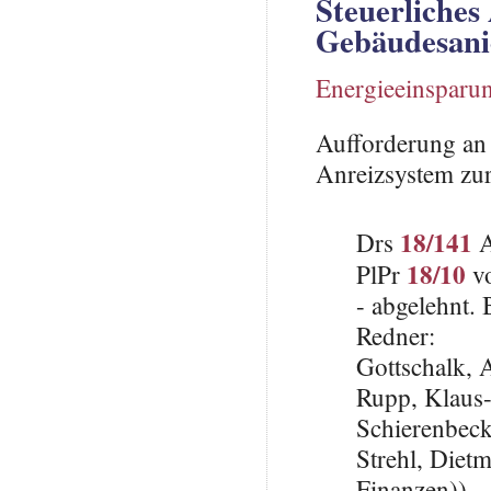
Steuerliches
Gebäudesani
Energieeinsparu
Aufforderung an 
Anreizsystem zu
18/141
Drs
A
18/10
PlPr
vo
- abgelehnt.
Redner:
Gottschalk,
Rupp, Klaus
Schierenbeck
Strehl, Dietm
Finanzen))