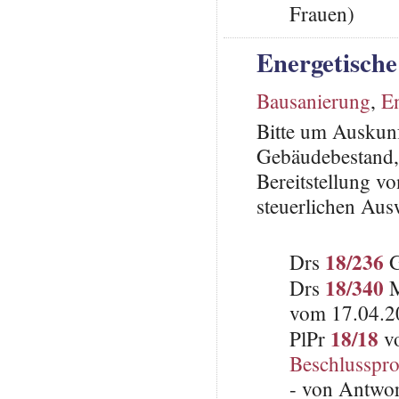
Frauen)
Energetisch
Bausanierung
,
E
Bitte um Auskunf
Gebäudebestand, d
Bereitstellung v
steuerlichen Aus
18/236
Drs
G
18/340
Drs
M
vom 17.04.2
18/18
PlPr
vo
Beschlusspro
- von Antwo