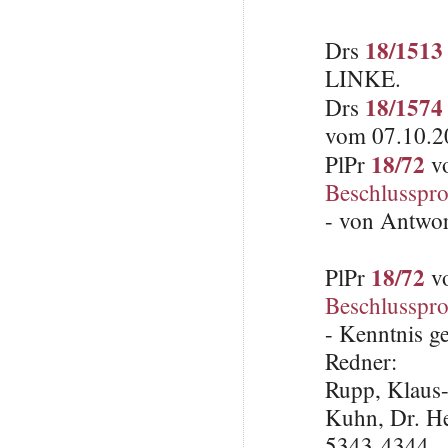
18/1513
Drs
LINKE.
18/1574
Drs
vom 07.10.2
18/72
PlPr
vo
Beschlusspro
- von Antwo
18/72
PlPr
vo
Beschlusspro
- Kenntnis 
Redner:
Rupp, Klaus
Kuhn, Dr. H
5343-4344