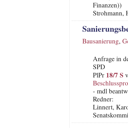
Finanzen))
Strohmann, 
Sanierungsbe
Bausanierung
,
G
Anfrage in d
SPD
18/7 S
PlPr
v
Beschlusspro
- mdl beantw
Redner:
Linnert, Karo
Senatskommis