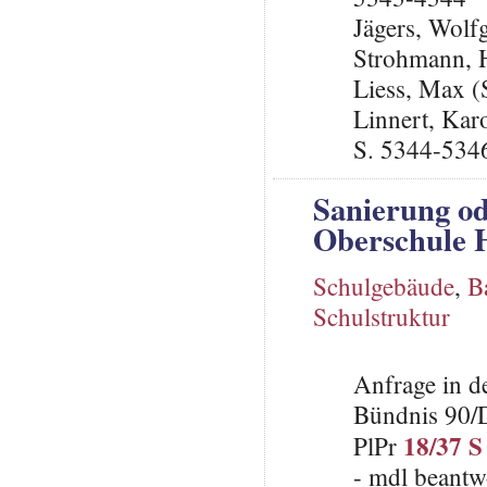
Jägers, Wol
Strohmann, 
Liess, Max 
Linnert, Kar
S. 5344-534
Sanierung od
Oberschule
Schulgebäude
,
B
Schulstruktur
Anfrage in d
Bündnis 90/
18/37 S
PlPr
- mdl beantw