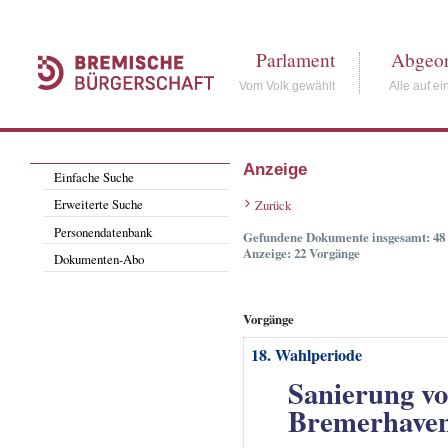
Parlament
Abgeor
Vom Volk gewählt
Alle auf ei
Anzeige
Einfache Suche
Erweiterte Suche
Zurück
Personendatenbank
Gefundene Dokumente insgesamt: 48
Anzeige: 22 Vorgänge
Dokumenten-Abo
Vorgänge
18. Wahlperiode
Sanierung vo
Bremerhave