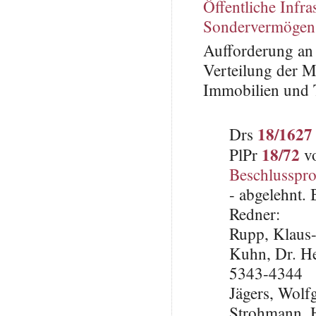
Öffentliche Infra
Sondervermögen 
Aufforderung an
Verteilung der M
Immobilien und 
18/1627
Drs
18/72
PlPr
vo
Beschlusspro
- abgelehnt.
Redner:
Rupp, Klaus
Kuhn, Dr. H
5343-4344
Jägers, Wol
Strohmann, 