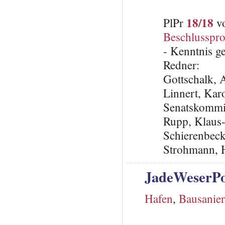
18/18
PlPr
vo
Beschlusspro
- Kenntnis 
Redner:
Gottschalk,
Linnert, Karo
Senatskommis
Rupp, Klaus
Schierenbeck
Strohmann, 
JadeWeserPo
Hafen
,
Bausanie