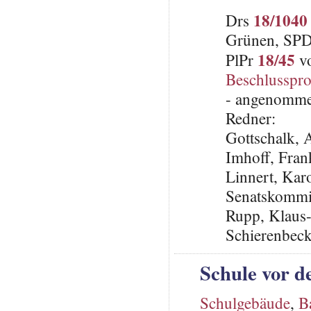
18/1040
Drs
Grünen, SP
18/45
PlPr
vo
Beschlusspro
- angenomme
Redner:
Gottschalk,
Imhoff, Fra
Linnert, Karo
Senatskommis
Rupp, Klaus
Schierenbeck
Schule vor d
Schulgebäude
,
B