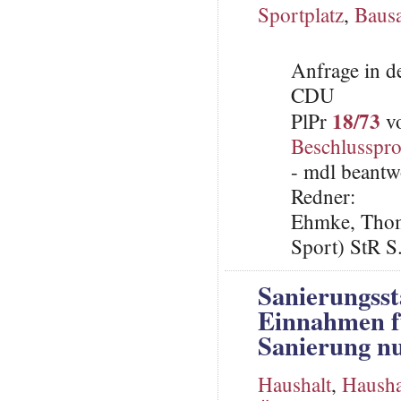
Sportplatz
,
Baus
Anfrage in d
CDU
18/73
PlPr
vo
Beschlusspro
- mdl beantw
Redner:
Ehmke, Thoma
Sport) StR S
Sanierungss
Einnahmen fü
Sanierung n
Haushalt
,
Hausha