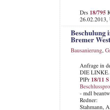
18/795
Drs
K
26.02.2013,
Beschulung i
Bremer Wes
Bausanierung
,
G
Anfrage in d
DIE LINKE.
18/11 S
PlPr
Beschlusspro
- mdl beantw
Redner:
Stahmann, An