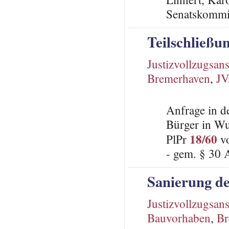
Senatskommis
Teilschließ
Justizvollzugsans
Bremerhaven
,
J
Anfrage in d
Bürger in Wu
18/60
PlPr
vo
- gem. § 30 
Sanierung d
Justizvollzugsans
Bauvorhaben
,
Br