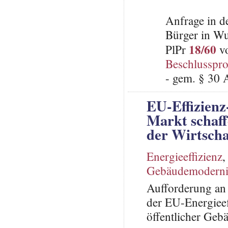
Anfrage in d
Bürger in Wu
18/60
PlPr
vo
Beschlusspro
- gem. § 30 
EU-Effizienz-
Markt schaf
der Wirtscha
Energieeffizienz
Gebäudemoderni
Aufforderung an 
der EU-Energieeff
öffentlicher Geb