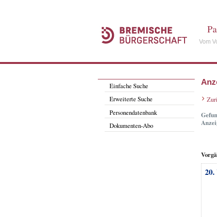
Pa
Vom Vo
Anz
Einfache Suche
Erweiterte Suche
Zur
Personendatenbank
Gefun
Anzei
Dokumenten-Abo
Vorgä
20.