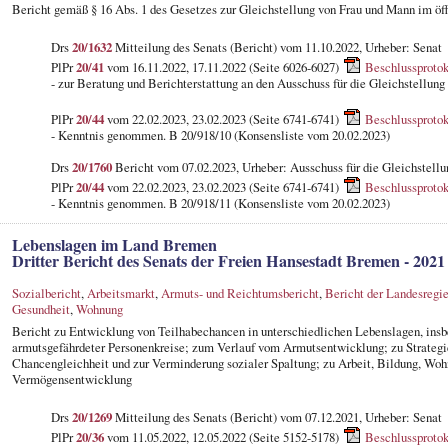
Bericht gemäß § 16 Abs. 1 des Gesetzes zur Gleichstellung von Frau und Mann im ö
Drs
20/1632
Mitteilung des Senats (Bericht) vom 11.10.2022, Urheber: Senat
PlPr
20/41
vom 16.11.2022, 17.11.2022 (Seite 6026-6027)
Beschlussprotok
- zur Beratung und Berichterstattung an den Ausschuss für die Gleichstellung
PlPr
20/44
vom 22.02.2023, 23.02.2023 (Seite 6741-6741)
Beschlussprotok
- Kenntnis genommen. B 20/918/10 (Konsensliste vom 20.02.2023)
Drs
20/1760
Bericht vom 07.02.2023, Urheber: Ausschuss für die Gleichstellu
PlPr
20/44
vom 22.02.2023, 23.02.2023 (Seite 6741-6741)
Beschlussprotok
- Kenntnis genommen. B 20/918/11 (Konsensliste vom 20.02.2023)
Lebenslagen im Land Bremen
Dritter Bericht des Senats der Freien Hansestadt Bremen - 2021 
Sozialbericht
,
Arbeitsmarkt
,
Armuts- und Reichtumsbericht
,
Bericht der Landesregi
Gesundheit
,
Wohnung
Bericht zu Entwicklung von Teilhabechancen in unterschiedlichen Lebenslagen, insb
armutsgefährdeter Personenkreise; zum Verlauf vom Armutsentwicklung; zu Strateg
Chancengleichheit und zur Verminderung sozialer Spaltung; zu Arbeit, Bildung, W
Vermögensentwicklung
Drs
20/1269
Mitteilung des Senats (Bericht) vom 07.12.2021, Urheber: Senat
PlPr
20/36
vom 11.05.2022, 12.05.2022 (Seite 5152-5178)
Beschlussprotok