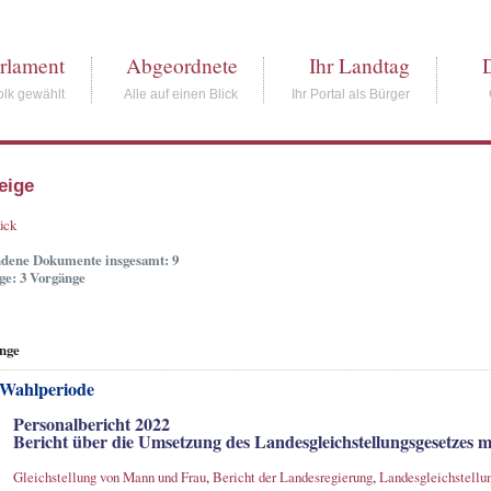
rlament
Abgeordnete
Ihr Landtag
lk gewählt
Alle auf einen Blick
Ihr Portal als Bürger
eige
ück
dene Dokumente insgesamt: 9
ge: 3 Vorgänge
nge
 Wahlperiode
Personalbericht 2022
Bericht über die Umsetzung des Landesgleichstellungsgesetzes m
Gleichstellung von Mann und Frau
,
Bericht der Landesregierung
,
Landesgleichstellu