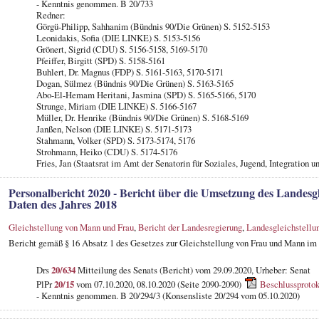
- Kenntnis genommen. B 20/733
Redner:
Görgü-Philipp, Sahhanim (Bündnis 90/Die Grünen) S. 5152-5153
Leonidakis, Sofia (DIE LINKE) S. 5153-5156
Grönert, Sigrid (CDU) S. 5156-5158, 5169-5170
Pfeiffer, Birgitt (SPD) S. 5158-5161
Buhlert, Dr. Magnus (FDP) S. 5161-5163, 5170-5171
Dogan, Sülmez (Bündnis 90/Die Grünen) S. 5163-5165
Abo-El-Hemam Heritani, Jasmina (SPD) S. 5165-5166, 5170
Strunge, Miriam (DIE LINKE) S. 5166-5167
Müller, Dr. Henrike (Bündnis 90/Die Grünen) S. 5168-5169
Janßen, Nelson (DIE LINKE) S. 5171-5173
Stahmann, Volker (SPD) S. 5173-5174, 5176
Strohmann, Heiko (CDU) S. 5174-5176
Fries, Jan (Staatsrat im Amt der Senatorin für Soziales, Jugend, Integration u
Personalbericht 2020 - Bericht über die Umsetzung des Landesgl
Daten des Jahres 2018
Gleichstellung von Mann und Frau
,
Bericht der Landesregierung
,
Landesgleichstellu
Bericht gemäß § 16 Absatz 1 des Gesetzes zur Gleichstellung von Frau und Mann im
Drs
20/634
Mitteilung des Senats (Bericht) vom 29.09.2020, Urheber: Senat
PlPr
20/15
vom 07.10.2020, 08.10.2020 (Seite 2090-2090)
Beschlussprotok
- Kenntnis genommen. B 20/294/3 (Konsensliste 20/294 vom 05.10.2020)