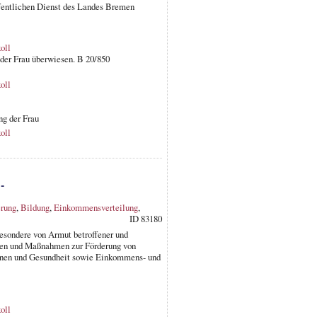
ffentlichen Dienst des Landes Bremen
oll
 der Frau überwiesen. B 20/850
oll
ng der Frau
oll
-
erung
,
Bildung
,
Einkommensverteilung
,
ID 83180
esondere von Armut betroffener und
ien und Maßnahmen zur Förderung von
ohnen und Gesundheit sowie Einkommens- und
oll