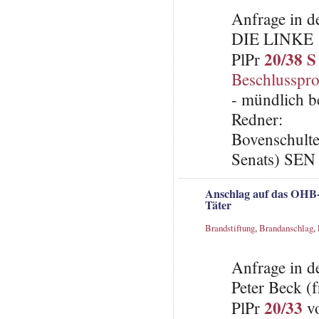
Anfrage in d
DIE LINKE
20/38 S
PlPr
Beschlusspro
- mündlich b
Redner:
Bovenschulte
Senats) SEN
Anschlag auf das OHB-
Täter
Brandstiftung
,
Brandanschlag
,
Anfrage in d
Peter Beck (f
20/33
PlPr
vo