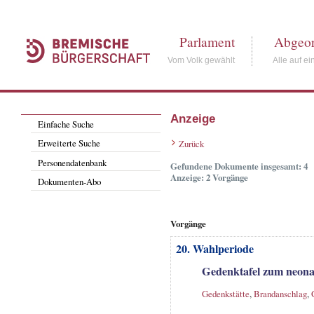
Parlament
Abgeor
Vom Volk gewählt
Alle auf ei
Anzeige
Einfache Suche
Erweiterte Suche
Zurück
Personendatenbank
Gefundene Dokumente insgesamt: 4
Anzeige: 2 Vorgänge
Dokumenten-Abo
Vorgänge
20. Wahlperiode
Gedenktafel zum neona
Gedenkstätte
,
Brandanschlag
,