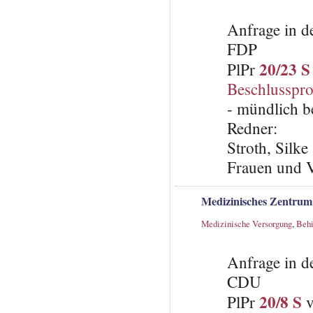
Anfrage in d
FDP
20/23 S
PlPr
Beschlusspro
- mündlich b
Redner:
Stroth, Silke
Frauen und V
Medizinisches Zentru
Medizinische Versorgung
,
Behi
Anfrage in d
CDU
20/8 S
PlPr
v