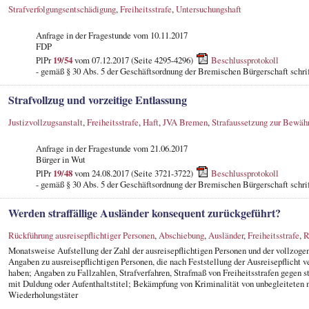
Strafverfolgungsentschädigung
,
Freiheitsstrafe
,
Untersuchungshaft
Anfrage in der Fragestunde vom 10.11.2017
FDP
PlPr
19/54
vom 07.12.2017 (Seite 4295-4296)
Beschlussprotokoll
- gemäß § 30 Abs. 5 der Geschäftsordnung der Bremischen Bürgerschaft schrif
Strafvollzug und vorzeitige Entlassung
Justizvollzugsanstalt
,
Freiheitsstrafe
,
Haft
,
JVA Bremen
,
Strafaussetzung zur Bewäh
Anfrage in der Fragestunde vom 21.06.2017
Bürger in Wut
PlPr
19/48
vom 24.08.2017 (Seite 3721-3722)
Beschlussprotokoll
- gemäß § 30 Abs. 5 der Geschäftsordnung der Bremischen Bürgerschaft schrif
Werden straffällige Ausländer konsequent zurückgeführt?
Rückführung ausreisepflichtiger Personen
,
Abschiebung
,
Ausländer
,
Freiheitsstrafe
,
R
Monatsweise Aufstellung der Zahl der ausreisepflichtigen Personen und der vollzogen
Angaben zu ausreisepflichtigen Personen, die nach Feststellung der Ausreisepflicht 
haben; Angaben zu Fallzahlen, Strafverfahren, Strafmaß von Freiheitsstrafen gegen s
mit Duldung oder Aufenthaltstitel; Bekämpfung von Kriminalität von unbegleiteten
Wiederholungstäter