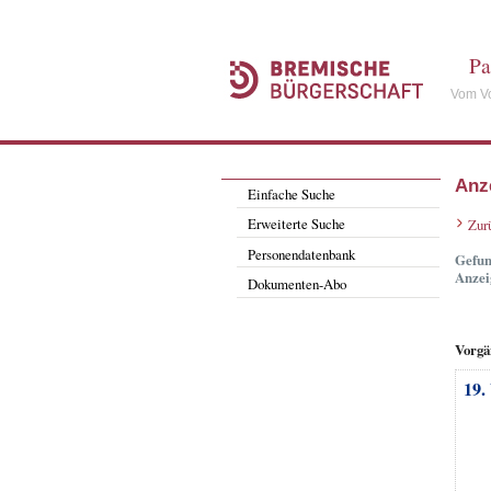
Pa
Vom Vo
Anz
Einfache Suche
Erweiterte Suche
Zur
Personendatenbank
Gefun
Anzei
Dokumenten-Abo
Vorgä
19.