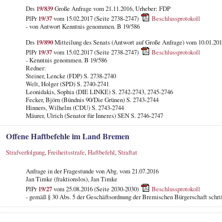
Drs
19/839
Große Anfrage vom 21.11.2016, Urheber: FDP
PlPr
19/37
vom 15.02.2017 (Seite 2738-2747)
Beschlussprotokoll
- von Antwort Kenntnis genommen. B 19/586
Drs
19/890
Mitteilung des Senats (Antwort auf Große Anfrage) vom 10.01.201
PlPr
19/37
vom 15.02.2017 (Seite 2738-2747)
Beschlussprotokoll
- Kenntnis genommen. B 19/586
Redner:
Steiner, Lencke (FDP) S. 2738-2740
Welt, Holger (SPD) S. 2740-2741
Leonidakis, Sophia (DIE LINKE) S. 2742-2743, 2745-2746
Fecker, Björn (Bündnis 90/Die Grünen) S. 2743-2744
Hinners, Wilhelm (CDU) S. 2743-2744
Mäurer, Ulrich (Senator für Inneres) SEN S. 2746-2747
Offene Haftbefehle im Land Bremen
Strafverfolgung
,
Freiheitsstrafe
,
Haftbefehl
,
Straftat
Anfrage in der Fragestunde von Abg. vom 21.07.2016
Jan Timke (fraktionslos), Jan Timke
PlPr
19/27
vom 25.08.2016 (Seite 2030-2030)
Beschlussprotokoll
- gemäß § 30 Abs. 5 der Geschäftsordnung der Bremischen Bürgerschaft schrif