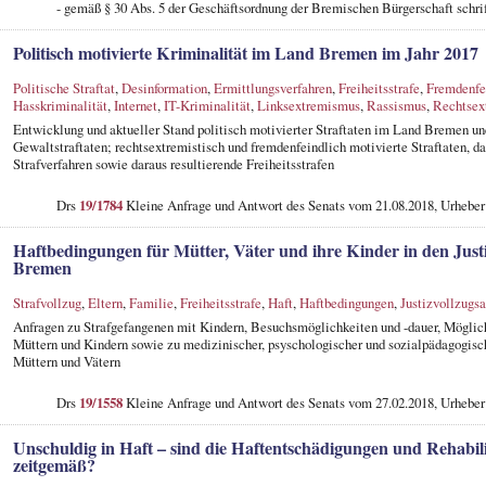
- gemäß § 30 Abs. 5 der Geschäftsordnung der Bremischen Bürgerschaft schri
Politisch motivierte Kriminalität im Land Bremen im Jahr 2017
Politische Straftat
,
Desinformation
,
Ermittlungsverfahren
,
Freiheitsstrafe
,
Fremdenfe
Hasskriminalität
,
Internet
,
IT-Kriminalität
,
Linksextremismus
,
Rassismus
,
Rechtsex
Entwicklung und aktueller Stand politisch motivierter Straftaten im Land Bremen u
Gewaltstraftaten; rechtsextremistisch und fremdenfeindlich motivierte Straftaten, d
Strafverfahren sowie daraus resultierende Freiheitsstrafen
Drs
19/1784
Kleine Anfrage und Antwort des Senats vom 21.08.2018, Urheber
Haftbedingungen für Mütter, Väter und ihre Kinder in den Justi
Bremen
Strafvollzug
,
Eltern
,
Familie
,
Freiheitsstrafe
,
Haft
,
Haftbedingungen
,
Justizvollzugsa
Anfragen zu Strafgefangenen mit Kindern, Besuchsmöglichkeiten und -dauer, Mögli
Müttern und Kindern sowie zu medizinischer, psyschologischer und sozialpädagogisc
Müttern und Vätern
Drs
19/1558
Kleine Anfrage und Antwort des Senats vom 27.02.2018, Urhebe
Unschuldig in Haft – sind die Haftentschädigungen und Rehab
zeitgemäß?