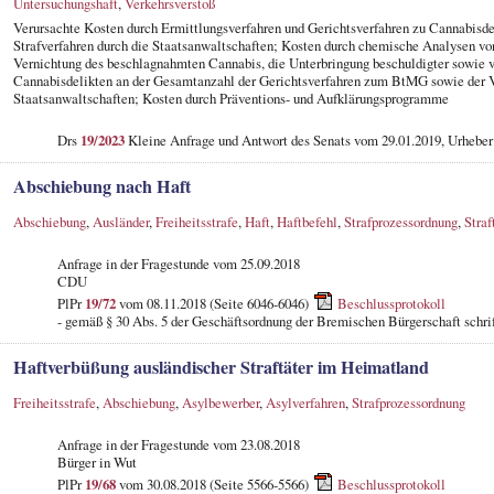
Untersuchungshaft
,
Verkehrsverstoß
Verursachte Kosten durch Ermittlungsverfahren und Gerichtsverfahren zu Cannabisde
Strafverfahren durch die Staatsanwaltschaften; Kosten durch chemische Analysen vo
Vernichtung des beschlagnahmten Cannabis, die Unterbringung beschuldigter sowie ve
Cannabisdelikten an der Gesamtanzahl der Gerichtsverfahren zum BtMG sowie der
Staatsanwaltschaften; Kosten durch Präventions- und Aufklärungsprogramme
Drs
19/2023
Kleine Anfrage und Antwort des Senats vom 29.01.2019, Urheber
Abschiebung nach Haft
Abschiebung
,
Ausländer
,
Freiheitsstrafe
,
Haft
,
Haftbefehl
,
Strafprozessordnung
,
Straf
Anfrage in der Fragestunde
vom 25.09.2018
CDU
PlPr
19/72
vom 08.11.2018 (Seite 6046-6046)
Beschlussprotokoll
- gemäß § 30 Abs. 5 der Geschäftsordnung der Bremischen Bürgerschaft schri
Haftverbüßung ausländischer Straftäter im Heimatland
Freiheitsstrafe
,
Abschiebung
,
Asylbewerber
,
Asylverfahren
,
Strafprozessordnung
Anfrage in der Fragestunde vom 23.08.2018
Bürger in Wut
PlPr
19/68
vom 30.08.2018 (Seite 5566-5566)
Beschlussprotokoll