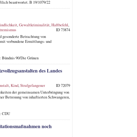
ftlich beantwortet. B 19/1079/22
indlichkeit
,
Gewaltkriminalität
,
Haftbefehl
,
tremismus
ID 73874
nd gesonderte Betrachtung von
amit verbundene Ermittlungs- und
: Bündnis 90/Die Grünen
zvollzugsanstalten des Landes
nstalt
,
Kind
,
Strafgefangener
ID 72079
chkeiten der gemeinsamen Unterbringung von
her Betreuung von inhaftierten Schwangeren,
r: CDU
ilitationsmaßnahmen noch