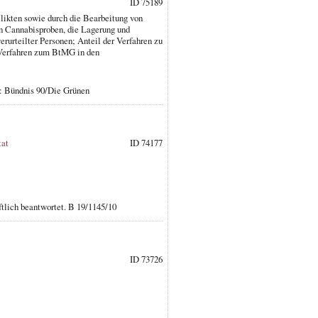
ID 75189
likten sowie durch die Bearbeitung von
n Cannabisproben, die Lagerung und
rurteilter Personen; Anteil der Verfahren zu
 Verfahren zum BtMG in den
: Bündnis 90/Die Grünen
tat
ID 74177
ftlich beantwortet. B 19/1145/10
ID 73726