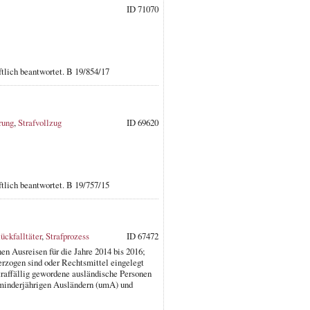
ID 71070
tlich beantwortet. B 19/854/17
rung
,
Strafvollzug
ID 69620
tlich beantwortet. B 19/757/15
ückfalltäter
,
Strafprozess
ID 67472
en Ausreisen für die Jahre 2014 bis 2016;
verzogen sind oder Rechtsmittel eingelegt
traffällig gewordene ausländische Personen
 minderjährigen Ausländern (umA) und