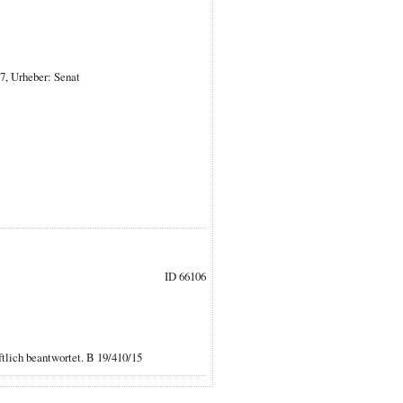
7, Urheber: Senat
ID 66106
tlich beantwortet. B 19/410/15