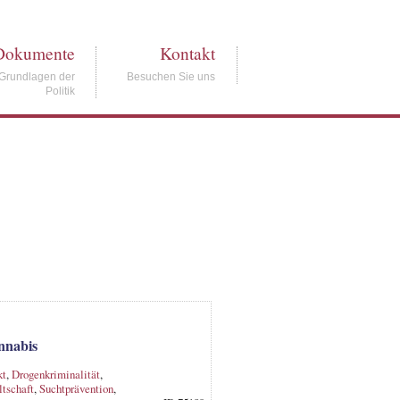
Dokumente
Kontakt
Grundlagen der
Besuchen Sie uns
Politik
nnabis
kt
,
Drogenkriminalität
,
tschaft
,
Suchtprävention
,