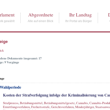
rlament
Abgeordnete
Ihr Landtag
lk gewählt
Alle auf einen Blick
Ihr Portal als Bürger
eige
ück
dene Dokumente insgesamt: 17
ge: 9 Vorgänge
nge
 Wahlperiode
Kosten der Strafverfolgung infolge der Kriminalisierung von Ca
Strafprozess
,
Betäubungsmittel
,
Betäubungsmittelgesetz
,
Cannabis
,
Cannabis-Produ
Ermittlungsverfahren
,
Freiheitsstrafe
,
Gerichtsverfahren
,
Minderjähriger
,
Staatsanwal