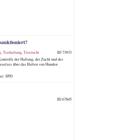
sanktioniert?
g
,
Tierhaltung
,
Tierzucht
ID 73933
trolle der Haltung, der Zucht und des
esetzes über das Halten von Hunden
ber: SPD
ID 67845