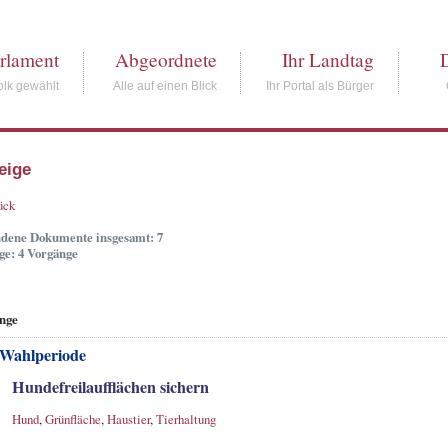
rlament
Abgeordnete
Ihr Landtag
lk gewählt
Alle auf einen Blick
Ihr Portal als Bürger
eige
ück
dene Dokumente insgesamt: 7
ge: 4 Vorgänge
nge
 Wahlperiode
Hundefreilaufflächen sichern
Hund
,
Grünfläche
,
Haustier
,
Tierhaltung