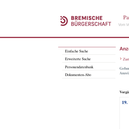
Pa
Vom Vo
Anz
Einfache Suche
Erweiterte Suche
Zur
Personendatenbank
Gefun
Anzei
Dokumenten-Abo
Vorgä
19.