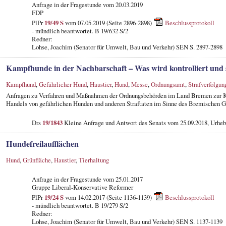
Anfrage in der Fragestunde
vom 20.03.2019
FDP
PlPr
19/49 S
vom 07.05.2019 (Seite 2896-2898)
Beschlussprotokoll
- mündlich beantwortet. B 19/632 S/2
Redner:
Lohse, Joachim (Senator für Umwelt, Bau und Verkehr) SEN S. 2897-2898
Kampfhunde in der Nachbarschaft – Was wird kontrolliert und 
Kampfhund
,
Gefährlicher Hund
,
Haustier
,
Hund
,
Messe
,
Ordnungsamt
,
Strafverfolgun
Anfragen zu Verfahren und Maßnahmen der Ordnungsbehörden im Land Bremen zur Kon
Handels von gefährlichen Hunden und anderen Straftaten im Sinne des Bremischen G
Drs
19/1843
Kleine Anfrage und Antwort des Senats vom 25.09.2018, Urhe
Hundefreilaufflächen
Hund
,
Grünfläche
,
Haustier
,
Tierhaltung
Anfrage in der Fragestunde
vom 25.01.2017
Gruppe Liberal-Konservative Reformer
PlPr
19/24 S
vom 14.02.2017 (Seite 1136-1139)
Beschlussprotokoll
- mündlich beantwortet. B 19/279 S/2
Redner:
Lohse, Joachim (Senator für Umwelt, Bau und Verkehr) SEN S. 1137-1139