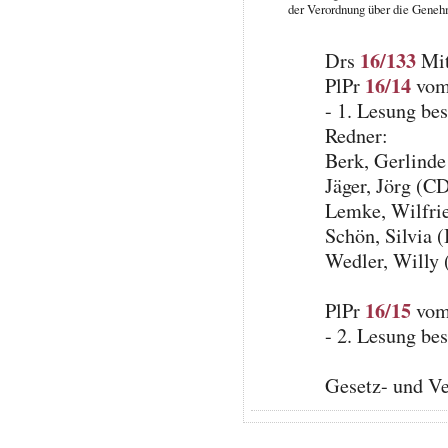
der Verordnung über die Geneh
16/133
Drs
Mit
16/14
PlPr
vom 
- 1. Lesung be
Redner:
Berk, Gerlind
Jäger, Jörg (C
Lemke, Wilfrie
Schön, Silvia 
Wedler, Willy
16/15
PlPr
vom 
- 2. Lesung be
Gesetz- und V