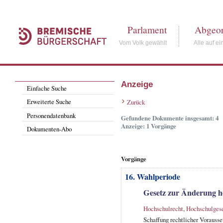
Parlament
Abgeor
Vom Volk gewählt
Alle auf ei
Anzeige
Einfache Suche
Erweiterte Suche
Zurück
Personendatenbank
Gefundene Dokumente insgesamt: 4
Anzeige: 1 Vorgänge
Dokumenten-Abo
Vorgänge
16. Wahlperiode
Gesetz zur Änderung ho
Hochschulrecht
,
Hochschulges
Schaffung rechtlicher Vorausse