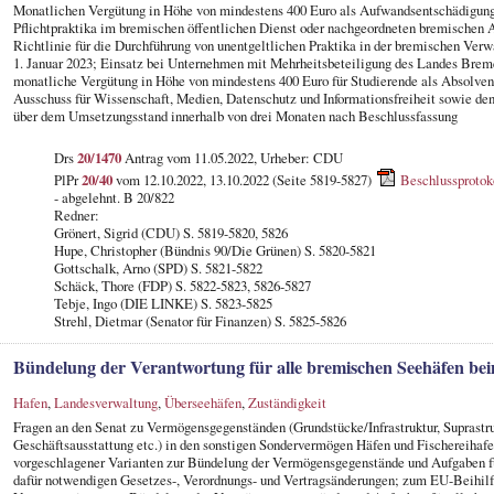
Monatlichen Vergütung in Höhe von mindestens 400 Euro als Aufwandsentschädigung 
Pflichtpraktika im bremischen öffentlichen Dienst oder nachgeordneten bremischen 
Richtlinie für die Durchführung von unentgeltlichen Praktika in der bremischen Ve
1. Januar 2023; Einsatz bei Unternehmen mit Mehrheitsbeteiligung des Landes Brem
monatliche Vergütung in Höhe von mindestens 400 Euro für Studierende als Absolvent
Ausschuss für Wissenschaft, Medien, Datenschutz und Informationsfreiheit sowie den
über dem Umsetzungsstand innerhalb von drei Monaten nach Beschlussfassung
Drs
20/1470
Antrag vom 11.05.2022, Urheber: CDU
PlPr
20/40
vom 12.10.2022, 13.10.2022 (Seite 5819-5827)
Beschlussprotok
- abgelehnt. B 20/822
Redner:
Grönert, Sigrid (CDU) S. 5819-5820, 5826
Hupe, Christopher (Bündnis 90/Die Grünen) S. 5820-5821
Gottschalk, Arno (SPD) S. 5821-5822
Schäck, Thore (FDP) S. 5822-5823, 5826-5827
Tebje, Ingo (DIE LINKE) S. 5823-5825
Strehl, Dietmar (Senator für Finanzen) S. 5825-5826
Bündelung der Verantwortung für alle bremischen Seehäfen be
Hafen
,
Landesverwaltung
,
Überseehäfen
,
Zuständigkeit
Fragen an den Senat zu Vermögensgegenständen (Grundstücke/Infrastruktur, Suprastruk
Geschäftsausstattung etc.) in den sonstigen Sondervermögen Häfen und Fischereihaf
vorgeschlagener Varianten zur Bündelung der Vermögensgegenstände und Aufgaben f
dafür notwendigen Gesetzes-, Verordnungs- und Vertragsänderungen; zum EU-Beihilfe