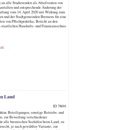
an alle Studierenden als Absolventen von
Anstalten und entsprechende Änderung der
rwaltung vom 14. April 2020 mit Wirkung zum
en und der Stadtgemeinden Bremens für eine
en von Pflichtpraktika; Bericht an den
 staatlichen Haushalts- und Finanzausschuss
oll
im Land
ID 78691
tur, Beteiligungen, sonstige Betriebs- und
en; zur Bewertung verschiedener
ür alle bremischen Seehäfen beim Land; zu
recht, je nach gewählter Variante; zur