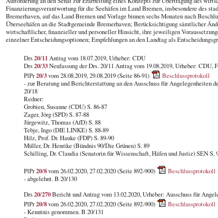
Aufforderung an den Senat zur Erarbeitung eines Konzepts zur Übertragung des wirts
Finanzierungsverantwortung für die Seehäfen im Land Bremen, insbesondere des sta
Bremerhaven, auf das Land Bremen und Vorlage binnen sechs Monaten nach Beschlus
Überseehäfen an die Stadtgemeinde Bremerhaven; Berücksichtigung sämtlicher Änder
wirtschaftlicher, finanzieller und personeller Hinsicht, ihre jeweiligen Voraussetzu
einzelner Entscheidungsoptionen; Empfehlungen an den Landtag als Entscheidungsg
Drs
20/11
Antrag vom 18.07.2019, Urheber: CDU
Drs
20/33
Neufassung der Drs. 20/11 Antrag vom 19.08.2019, Urheber: CDU, 
PlPr
20/3
vom 28.08.2019, 29.08.2019 (Seite 86-91)
Beschlussprotokoll
- zur Beratung und Berichterstattung an den Ausschuss für Angelegenheiten
20/18
Redner:
Grobien, Susanne (CDU) S. 86-87
Zager, Jörg (SPD) S. 87-88
Jürgewitz, Thomas (AfD) S. 88
Tebje, Ingo (DIE LINKE) S. 88-89
Hilz, Prof. Dr. Hauke (FDP) S. 89-90
Müller, Dr. Henrike (Bündnis 90/Die Grünen) S. 89
Schilling, Dr. Claudia (Senatorin für Wissenschaft, Häfen und Justiz) SEN S. 
PlPr
20/8
vom 26.02.2020, 27.02.2020 (Seite 892-900)
Beschlussprotokoll
- abgelehnt. B 20/130
Drs
20/270
Bericht und Antrag vom 13.02.2020, Urheber: Ausschuss für Ange
PlPr
20/8
vom 26.02.2020, 27.02.2020 (Seite 892-900)
Beschlussprotokoll
- Kenntnis genommen. B 20/131