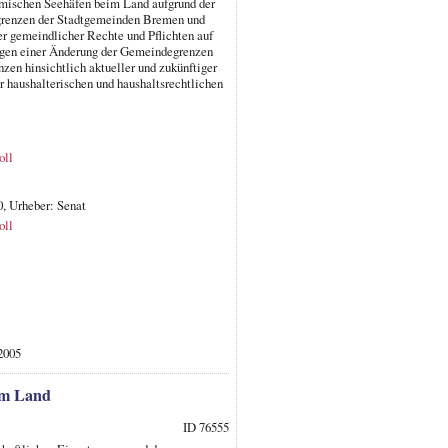
emischen Seehäfen beim Land aufgrund der
egrenzen der Stadtgemeinden Bremen und
r gemeindlicher Rechte und Pflichten auf
olgen einer Änderung der Gemeindegrenzen
en hinsichtlich aktueller und zukünftiger
 haushalterischen und haushaltsrechtlichen
oll
, Urheber: Senat
oll
-2005
im Land
ID 76555