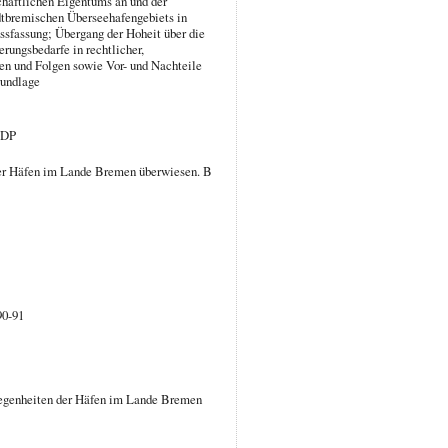
chaftlichen Eigentums an und der
dtbremischen Überseehafengebiets in
sfassung; Übergang der Hoheit über die
ungsbedarfe in rechtlicher,
ngen und Folgen sowie Vor- und Nachteile
rundlage
FDP
 der Häfen im Lande Bremen überwiesen. B
90-91
legenheiten der Häfen im Lande Bremen