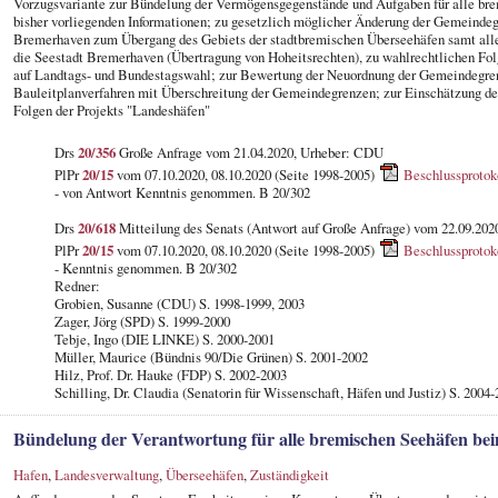
Vorzugsvariante zur Bündelung der Vermögensgegenstände und Aufgaben für alle br
bisher vorliegenden Informationen; zu gesetzlich möglicher Änderung der Gemeind
Bremerhaven zum Übergang des Gebiets der stadtbremischen Überseehäfen samt alle
die Seestadt Bremerhaven (Übertragung von Hoheitsrechten), zu wahlrechtlichen F
auf Landtags- und Bundestagswahl; zur Bewertung der Neuordnung der Gemeindegrenz
Bauleitplanverfahren mit Überschreitung der Gemeindegrenzen; zur Einschätzung der
Folgen der Projekts "Landeshäfen"
Drs
20/356
Große Anfrage vom 21.04.2020, Urheber: CDU
PlPr
20/15
vom 07.10.2020, 08.10.2020 (Seite 1998-2005)
Beschlussprotok
- von Antwort Kenntnis genommen. B 20/302
Drs
20/618
Mitteilung des Senats (Antwort auf Große Anfrage) vom 22.09.2020
PlPr
20/15
vom 07.10.2020, 08.10.2020 (Seite 1998-2005)
Beschlussprotok
- Kenntnis genommen. B 20/302
Redner:
Grobien, Susanne (CDU) S. 1998-1999, 2003
Zager, Jörg (SPD) S. 1999-2000
Tebje, Ingo (DIE LINKE) S. 2000-2001
Müller, Maurice (Bündnis 90/Die Grünen) S. 2001-2002
Hilz, Prof. Dr. Hauke (FDP) S. 2002-2003
Schilling, Dr. Claudia (Senatorin für Wissenschaft, Häfen und Justiz) S. 2004
Bündelung der Verantwortung für alle bremischen Seehäfen be
Hafen
,
Landesverwaltung
,
Überseehäfen
,
Zuständigkeit