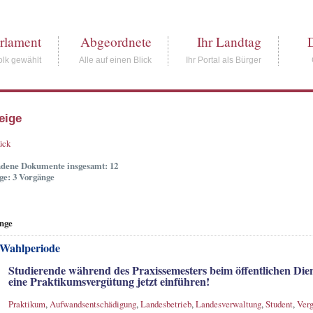
rlament
Abgeordnete
Ihr Landtag
lk gewählt
Alle auf einen Blick
Ihr Portal als Bürger
eige
ück
dene Dokumente insgesamt: 12
ge: 3 Vorgänge
nge
 Wahlperiode
Studierende während des Praxissemesters beim öffentlichen Diens
eine Praktikumsvergütung jetzt einführen!
Praktikum
,
Aufwandsentschädigung
,
Landesbetrieb
,
Landesverwaltung
,
Student
,
Ver