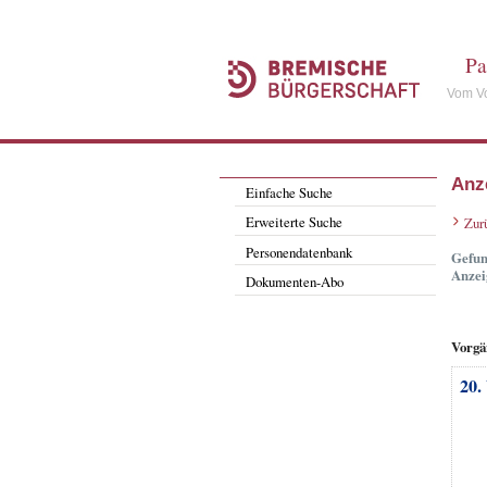
Pa
Vom Vo
Anz
Einfache Suche
Erweiterte Suche
Zur
Personendatenbank
Gefun
Anzei
Dokumenten-Abo
Vorgä
20.