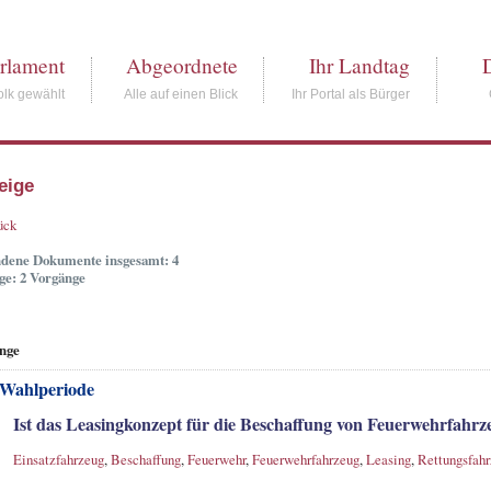
rlament
Abgeordnete
Ihr Landtag
lk gewählt
Alle auf einen Blick
Ihr Portal als Bürger
eige
ück
dene Dokumente insgesamt: 4
ge: 2 Vorgänge
nge
 Wahlperiode
Ist das Leasingkonzept für die Beschaffung von Feuerwehrfahrz
Einsatzfahrzeug
,
Beschaffung
,
Feuerwehr
,
Feuerwehrfahrzeug
,
Leasing
,
Rettungsfah