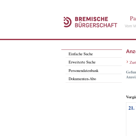
Pa
Vom Vo
Anz
Einfache Suche
Erweiterte Suche
Zur
Personendatenbank
Gefun
Anzei
Dokumenten-Abo
Vorgä
21.