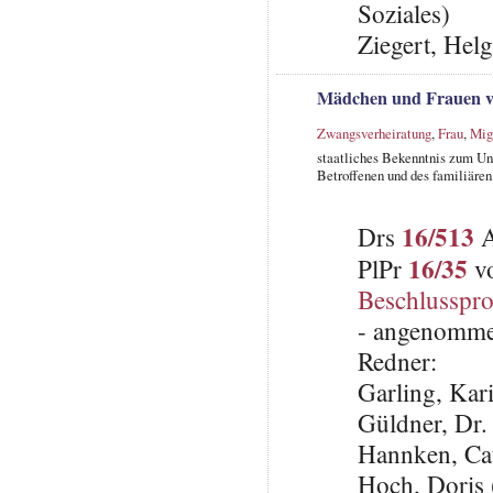
Soziales)
Ziegert, Hel
Mädchen und Frauen v
Zwangsverheiratung
,
Frau
,
Mig
staatliches Bekenntnis zum Un
Betroffenen und des familiäre
16/513
Drs
A
16/35
PlPr
vo
Beschlusspro
- angenomme
Redner:
Garling, Kar
Güldner, Dr.
Hannken, Ca
Hoch, Doris