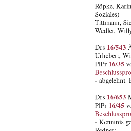
Röpke, Karin
Soziales)
Tittmann, Si
Wedler, Will
16/543
Drs
Ä
Urheber:, Wi
16/35
PlPr
vo
Beschlusspro
- abgelehnt.
16/653
Drs
M
16/45
PlPr
vo
Beschlusspro
- Kenntnis 
Redner: