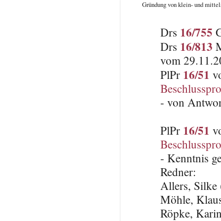
Gründung von klein- und mitte
16/755
Drs
G
16/813
Drs
M
vom 29.11.2
16/51
PlPr
vo
Beschlusspro
- von Antwo
16/51
PlPr
vo
Beschlusspro
- Kenntnis 
Redner:
Allers, Silk
Möhle, Klau
Röpke, Karin