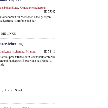
ausbehandlung
,
Krankenversicherung
,
ID 75042
zialbehörden für Menschen ohne gültigen
edürftigkeitsprüfung und der
r: DIE LINKE
nversicherung
rankenversicherung
,
Migrant
ID 74416
itären Sprechstunde der Gesundheitsämter in
en und Fachärzte; Bewertung des Modells
unde
18, Urheber: Senat