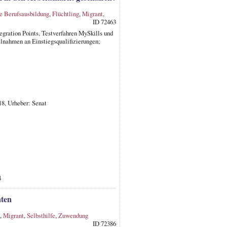
e Berufsausbildung
,
Flüchtling
,
Migrant
,
ID 72463
gration Points, Testverfahren MySkills und
nahmen an Einstiegsqualifizierungen;
18, Urheber: Senat
4
nten
,
Migrant
,
Selbsthilfe
,
Zuwendung
ID 72386