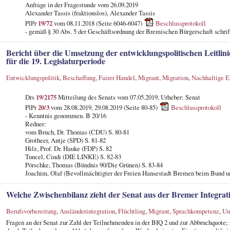
Anfrage in der Fragestunde
vom 26.09.2019
Alexander Tassis (fraktionslos), Alexander Tassis
PlPr
19/72
vom 08.11.2018 (Seite 6046-6047)
Beschlussprotokoll
- gemäß § 30 Abs. 5 der Geschäftsordnung der Bremischen Bürgerschaft schrif
Bericht über die Umsetzung der entwicklungspolitischen Leitli
für die 19. Legislaturperiode
Entwicklungspolitik
,
Beschaffung
,
Fairer Handel
,
Migrant
,
Migration
,
Nachhaltige E
Drs
19/2175
Mitteilung des Senats vom 07.05.2019, Urheber: Senat
PlPr
20/3
vom 28.08.2019, 29.08.2019 (Seite 80-85)
Beschlussprotokoll
- Kenntnis genommen. B 20/16
Redner:
vom Bruch, Dr. Thomas (CDU) S. 80-81
Grotheer, Antje (SPD) S. 81-82
Hilz, Prof. Dr. Hauke (FDP) S. 82
Tuncel, Cindi (DIE LINKE) S. 82-83
Pörschke, Thomas (Bündnis 90/Die Grünen) S. 83-84
Joachim, Olaf (Bevollmächtigter der Freien Hansestadt Bremen beim Bund u
Welche Zwischenbilanz zieht der Senat aus der Bremer Integrat
Berufsvorbereitung
,
Ausländerintegration
,
Flüchtling
,
Migrant
,
Sprachkompetenz
,
Un
Fragen an der Senat zur Zahl der Teilnehmenden in der BIQ 2 und zur Abbruchquote