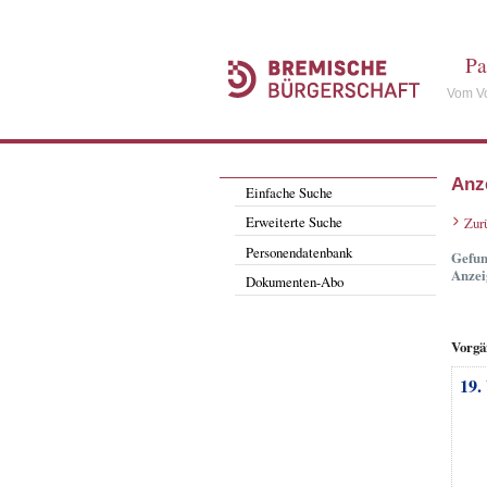
Pa
Vom Vo
Anz
Einfache Suche
Erweiterte Suche
Zur
Personendatenbank
Gefun
Anzei
Dokumenten-Abo
Vorgä
19.