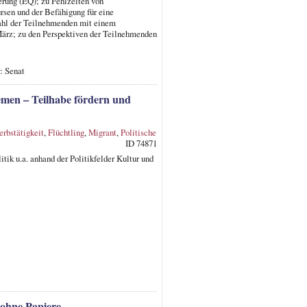
erung (EQ); zu Fehlzeiten von
rsen und der Befähigung für eine
Zahl der Teilnehmenden mit einem
 März; zu den Perspektiven der Teilnehmenden
: Senat
emen – Teilhabe fördern und
rbstätigkeit
,
Flüchtling
,
Migrant
,
Politische
ID 74871
itik u.a. anhand der Politikfelder Kultur und
 ohne Papiere