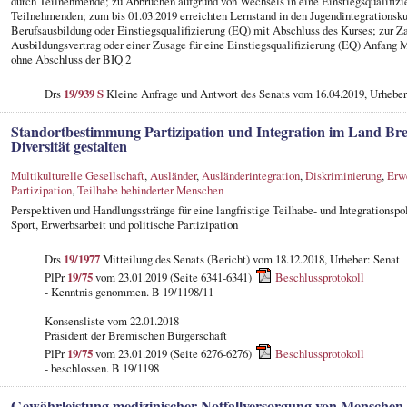
durch Teilnehmende; zu Abbrüchen aufgrund von Wechsels in eine Einstiegsqualifizi
Teilnehmenden; zum bis 01.03.2019 erreichten Lernstand in den Jugendintegrationsku
Berufsausbildung oder Einstiegsqualifizierung (EQ) mit Abschluss des Kurses; zur 
Ausbildungsvertrag oder einer Zusage für eine Einstiegsqualifizierung (EQ) Anfang
ohne Abschluss der BIQ 2
Drs
19/939 S
Kleine Anfrage und Antwort des Senats vom 16.04.2019, Urheber
Standortbestimmung Partizipation und Integration im Land Br
Diversität gestalten
Multikulturelle Gesellschaft
,
Ausländer
,
Ausländerintegration
,
Diskriminierung
,
Erwe
Partizipation
,
Teilhabe behinderter Menschen
Perspektiven und Handlungsstränge für eine langfristige Teilhabe- und Integrationspol
Sport, Erwerbsarbeit und politische Partizipation
Drs
19/1977
Mitteilung des Senats (Bericht) vom 18.12.2018, Urheber: Senat
PlPr
19/75
vom 23.01.2019 (Seite 6341-6341)
Beschlussprotokoll
- Kenntnis genommen. B 19/1198/11
Konsensliste vom 22.01.2018
Präsident der Bremischen Bürgerschaft
PlPr
19/75
vom 23.01.2019 (Seite 6276-6276)
Beschlussprotokoll
- beschlossen. B 19/1198
Gewährleistung medizinischer Notfallversorgung von Menschen