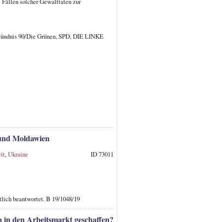
 Fällen solcher Gewalttaten zur
 Bündnis 90/Die Grünen, SPD, DIE LINKE
 und Moldawien
it
,
Ukraine
ID 73011
tlich beantwortet. B 19/1048/19
n in den Arbeitsmarkt geschaffen?