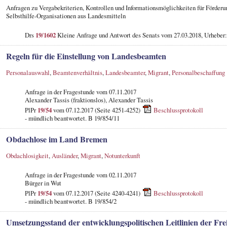
Anfragen zu Vergabekriterien, Kontrollen und Informationsmöglichkeiten für Förderu
Selbsthilfe-Organisationen aus Landesmitteln
Drs
19/1602
Kleine Anfrage und Antwort des Senats vom 27.03.2018, Urheber
Regeln für die Einstellung von Landesbeamten
Personalauswahl
,
Beamtenverhältnis
,
Landesbeamter
,
Migrant
,
Personalbeschaffung
Anfrage in der Fragestunde vom 07.11.2017
Alexander Tassis (fraktionslos), Alexander Tassis
PlPr
19/54
vom 07.12.2017 (Seite 4251-4252)
Beschlussprotokoll
- mündlich beantwortet. B 19/854/11
Obdachlose im Land Bremen
Obdachlosigkeit
,
Ausländer
,
Migrant
,
Notunterkunft
Anfrage in der Fragestunde vom 02.11.2017
Bürger in Wut
PlPr
19/54
vom 07.12.2017 (Seite 4240-4241)
Beschlussprotokoll
- mündlich beantwortet. B 19/854/2
Umsetzungsstand der entwicklungspolitischen Leitlinien der Fr