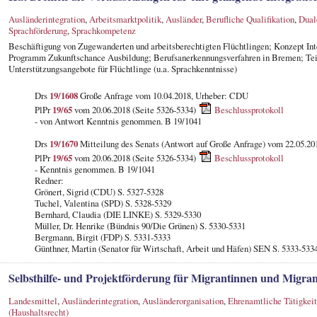
Ausländerintegration
,
Arbeitsmarktpolitik
,
Ausländer
,
Berufliche Qualifikation
,
Dual
Sprachförderung
,
Sprachkompetenz
Beschäftigung von Zugewanderten und arbeitsberechtigten Flüchtlingen; Konzept Inte
Programm Zukunftschance Ausbildung; Berufsanerkennungsverfahren in Bremen; Teil
Unterstützungsangebote für Flüchtlinge (u.a. Sprachkenntnisse)
Drs
19/1608
Große Anfrage vom 10.04.2018, Urheber: CDU
PlPr
19/65
vom 20.06.2018 (Seite 5326-5334)
Beschlussprotokoll
- von Antwort Kenntnis genommen. B 19/1041
Drs
19/1670
Mitteilung des Senats (Antwort auf Große Anfrage) vom 22.05.20
PlPr
19/65
vom 20.06.2018 (Seite 5326-5334)
Beschlussprotokoll
- Kenntnis genommen. B 19/1041
Redner:
Grönert, Sigrid (CDU) S. 5327-5328
Tuchel, Valentina (SPD) S. 5328-5329
Bernhard, Claudia (DIE LINKE) S. 5329-5330
Müller, Dr. Henrike (Bündnis 90/Die Grünen) S. 5330-5331
Bergmann, Birgit (FDP) S. 5331-5333
Günthner, Martin (Senator für Wirtschaft, Arbeit und Häfen) SEN S. 5333-533
Selbsthilfe- und Projektförderung für Migrantinnen und Migra
Landesmittel
,
Ausländerintegration
,
Ausländerorganisation
,
Ehrenamtliche Tätigkeit
(Haushaltsrecht)