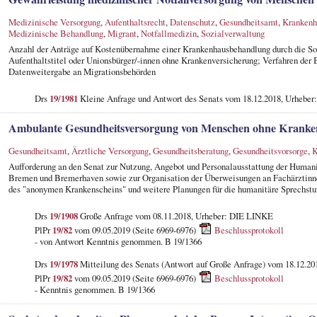
Medizinische Versorgung
,
Aufenthaltsrecht
,
Datenschutz
,
Gesundheitsamt
,
Krankenh
Medizinische Behandlung
,
Migrant
,
Notfallmedizin
,
Sozialverwaltung
Anzahl der Anträge auf Kostenübernahme einer Krankenhausbehandlung durch die So
Aufenthaltstitel oder Unionsbürger/-innen ohne Krankenversicherung; Verfahren der B
Datenweitergabe an Migrationsbehörden
Drs
19/1981
Kleine Anfrage und Antwort des Senats vom 18.12.2018, Urhebe
Ambulante Gesundheitsversorgung von Menschen ohne Kranke
Gesundheitsamt
,
Ärztliche Versorgung
,
Gesundheitsberatung
,
Gesundheitsvorsorge
,
K
Aufforderung an den Senat zur Nutzung, Angebot und Personalausstattung der Human
Bremen und Bremerhaven sowie zur Organisation der Überweisungen an Fachärztinn
des "anonymen Krankenscheins" und weitere Planungen für die humanitäre Sprechst
Drs
19/1908
Große Anfrage vom 08.11.2018, Urheber: DIE LINKE
PlPr
19/82
vom 09.05.2019 (Seite 6969-6976)
Beschlussprotokoll
- von Antwort Kenntnis genommen. B 19/1366
Drs
19/1978
Mitteilung des Senats (Antwort auf Große Anfrage) vom 18.12.20
PlPr
19/82
vom 09.05.2019 (Seite 6969-6976)
Beschlussprotokoll
- Kenntnis genommen. B 19/1366