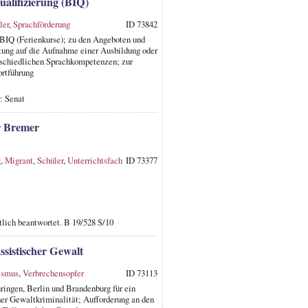
ualifizierung (BIQ)
ler
,
Sprachförderung
ID 73842
 BIQ (Ferienkurse); zu den Angeboten und
itung auf die Aufnahme einer Ausbildung oder
rschiedlichen Sprachkompetenzen; zur
ortführung
: Senat
r Bremer
g
,
Migrant
,
Schüler
,
Unterrichtsfach
ID 73377
tlich beantwortet. B 19/528 S/10
ssistischer Gewalt
ismus
,
Verbrechensopfer
ID 73113
ringen, Berlin und Brandenburg für ein
her Gewaltkriminalität; Aufforderung an den