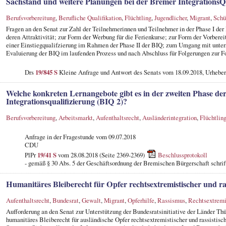
Sachstand und weitere Planungen bei der Bremer IntegrationsQ
Berufsvorbereitung
,
Berufliche Qualifikation
,
Flüchtling
,
Jugendlicher
,
Migrant
,
Schü
Fragen an den Senat zur Zahl der Teilnehmerinnen und Teilnehmer in der Phase I der
deren Attraktivität; zur Form der Werbung für die Ferienkurse; zur Form der Vorbere
einer Einstiegqualifzierung im Rahmen der Phase II der BIQ; zum Umgang mit unte
Evaluierung der BIQ im laufenden Prozess und nach Abschluss für Folgerungen zur F
Drs
19/845 S
Kleine Anfrage und Antwort des Senats vom 18.09.2018, Urheber
Welche konkreten Lernangebote gibt es in der zweiten Phase de
Integrationsqualifizierung (BIQ 2)?
Berufsvorbereitung
,
Arbeitsmarkt
,
Aufenthaltsrecht
,
Ausländerintegration
,
Flüchtlin
Anfrage in der Fragestunde
vom 09.07.2018
CDU
PlPr
19/41 S
vom 28.08.2018 (Seite 2369-2369)
Beschlussprotokoll
- gemäß § 30 Abs. 5 der Geschäftsordnung der Bremischen Bürgerschaft schrif
Humanitäres Bleiberecht für Opfer rechtsextremistischer und ra
Aufenthaltsrecht
,
Bundesrat
,
Gewalt
,
Migrant
,
Opferhilfe
,
Rassismus
,
Rechtsextrem
Aufforderung an den Senat zur Unterstützung der Bundesratsinitiative der Länder Thü
humanitäres Bleiberecht für ausländische Opfer rechtsextremistischer und rassistisc