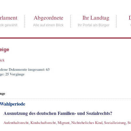
rlament
Abgeordnete
Ihr Landtag
lk gewählt
Alle auf einen Blick
Ihr Portal als Bürger
eige
ück
dene Dokumente insgesamt: 63
ge: 25 Vorgänge
nge
 Wahlperiode
Ausnutzung des deutschen Familien- und Sozialrechts?
Aufenthaltsrecht
,
Kindschaftsrecht
,
Migrant
,
Nichteheliches Kind
,
Sozialleistung
,
St