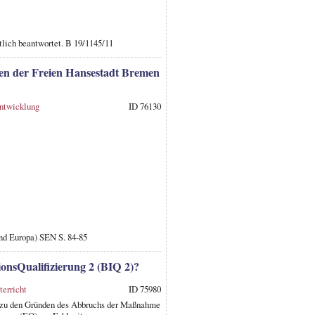
tlich beantwortet. B 19/1145/11
nien der Freien Hansestadt Bremen
ntwicklung
ID 76130
nd Europa) SEN S. 84-85
ionsQualifizierung 2 (BIQ 2)?
terricht
ID 75980
; zu den Gründen des Abbruchs der Maßnahme