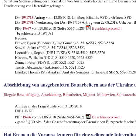
Senat zur Sicherstellung der Information von Ausländerbehörden im Land Bremen bei
Durchsetzung von Härtefallregelungen
Drs
19/1715
Antrag vom 12.06.2018, Urheber: Bündnis 90/Die Grünen, SPD
Drs
19/1791
(Neufassung der Drs. 19/1715) Antrag vom 22.08.2018, Urheber:
PlPr
19/67
vom 29.08.2018 (Seite 5516-5528)
Beschlussprotokoll
- beschlossen. B 19/1071
Redner:
Fecker, Björn (Bündnis 90/Die Grünen) S. 5516-5517, 5523-5524
Senkal, Sükrü (SPD) S. 5517-5518, 5523-5523
Leonidakis, Sophia (DIE LINKE) S. 5518-5519, 5525-5526
Hinners, Wilhelm (CDU) S. 5519-5520, 5525-5525
Zenner, Peter (FDP) S. 5520-5521, 5524-5525
Tassis, Alexander (fraktionslos) S. 5521-5523
Ehmke, Thomas (Staatsrat im Amt des Senators für Inneres) StR S. 5526-5528
Abschiebung von ausgebeuteten Bauarbeitern aus der Ukraine
Illegale Beschäftigung
,
Abschiebung
,
Bauarbeiter
,
Migrant
,
Moldawien
,
Schwarzarbe
Anfrage in der Fragestunde
vom 31.05.2018
DIE LINKE
PlPr
19/66
vom 21.06.2018 (Seite 5461-5462)
Beschlussprotokoll
- gemäß § 30 Abs. 5 der Geschäftsordnung der Bremischen Bürgerschaft schrif
Hat Bremen die Voraussetzungen für eine gelingende Integratio