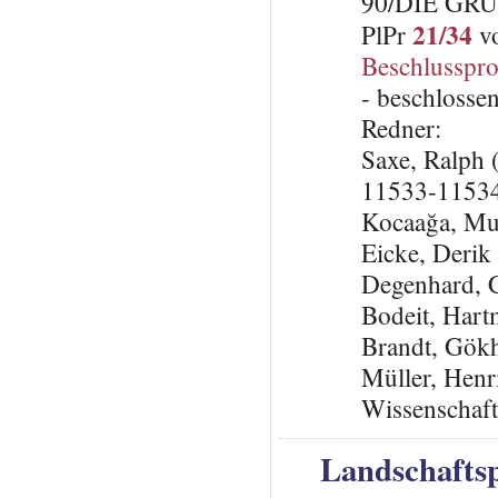
90/DIE GRÜ
21/34
PlPr
vo
Beschlusspro
- beschlosse
Redner:
Saxe, Ralp
11533-1153
Kocaağa, Mu
Eicke, Deri
Degenhard,
Bodeit, Har
Brandt, Gök
Müller, Henr
Wissenschaf
Landschafts