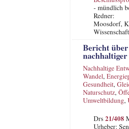
- mündlich b
Redner:
Moosdorf, Ka
Wissenschaf
Bericht über
nachhaltige
Nachhaltige Ent
Wandel
,
Energiep
Gesundheit
,
Glei
Naturschutz
,
Öff
Umweltbildung
,
21/408
Drs
M
Urheber: Sen