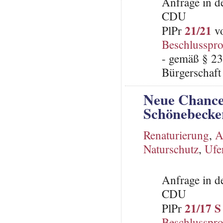
Anfrage in d
CDU
21/21
PlPr
vo
Beschlusspro
- gemäß § 23
Bürgerschaft 
Neue Chance
Schönebecke
Renaturierung
,
A
Naturschutz
,
Ufe
Anfrage in d
CDU
21/17 S
PlPr
Beschlusspro