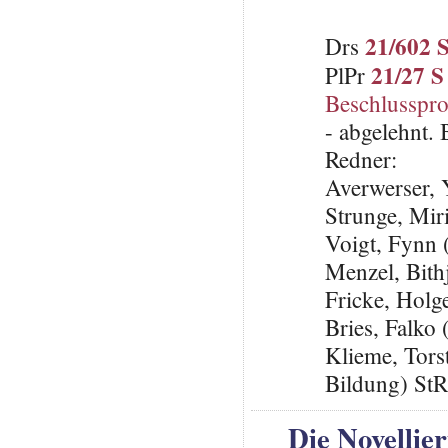
21/602 
Drs
21/27 S
PlPr
Beschlusspro
- abgelehnt.
Redner:
Averwerser,
Strunge, Mir
Voigt, Fynn
Menzel, Bi
Fricke, Ho
Bries, Falko
Klieme, Tors
Bildung) St
Die Novelli