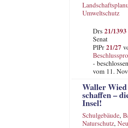
Landschaftsplan
Umweltschutz
21/1393
Drs
Senat
21/27
PlPr
vo
Beschlusspro
- beschlosse
vom 11. Nov
Waller Wied 
schaffen – d
Insel!
Schulgebäude
,
B
Naturschutz
,
Neu