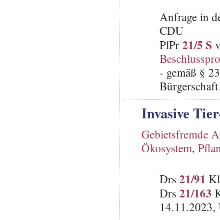
Anfrage in d
CDU
21/5 S
PlPr
v
Beschlusspro
- gemäß § 23
Bürgerschaft 
Invasive Tie
Gebietsfremde A
Ökosystem
,
Pfla
21/91
Drs
Kl
21/163
Drs
K
14.11.2023, 