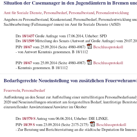
Situation der Casemanager in den Jugendämtern in Bremen u
Amt für Soziale Dienste
,
Personalbedarf
,
Personalbestand
,
Personalentwicklung
Angaben zu Personalbestand, Krankenstand, Personalbedarf, Personalentwicklung und
Sachbearbeitung (Fallmanager/-innen) im Amt für Soziale Dienste (AfSD)
Drs
18/1437
Große Anfrage vom 17.06.2014, Urheber: SPD
Drs
18/1509
Mitteilung des Senats (Antwort auf Große Anfrage) vom 29.07.2
PlPr
18/67
vom 25.09.2014 (Seite 4980-4987)
Beschlussprotokoll
- von Antwort Kenntnis genommen. B 18/1112
PlPr
18/67
vom 25.09.2014 (Seite 4980-4987)
Beschlussprotokoll
- Kenntnis genommen. B 18/1112
Bedarfsgerechte Neueinstellung von zusätzlichen Feuerwehran
Feuerwehr
,
Personalbedarf
Aufforderung an den Senat zur Auffstellung einer mittelfristigen Personalbedarfsanal
2020 und Neueinstellungen orientiert am festgestellten Bedarf; kurzfristige Bereitst
einzustellender Anwärterinnen/Anwärter im Oktober
Drs
18/570 S
Antrag vom 06.06.2014, Urheber: DIE LINKE.
PlPr
18/39 S
vom 23.09.2014 (Seite 2175-2175)
Beschlussprotokoll
- Zur Beratung und Berichterstattung an die städtische Deputation für Innere