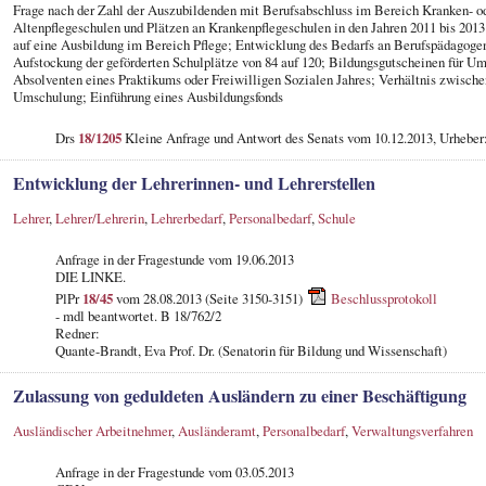
Frage nach der Zahl der Auszubildenden mit Berufsabschluss im Bereich Kranken- ode
Altenpflegeschulen und Plätzen an Krankenpflegeschulen in den Jahren 2011 bis 20
auf eine Ausbildung im Bereich Pflege; Entwicklung des Bedarfs an Berufspädagoge
Aufstockung der geförderten Schulplätze von 84 auf 120; Bildungsgutscheinen für Um
Absolventen eines Praktikums oder Freiwilligen Sozialen Jahres; Verhältnis zwisch
Umschulung; Einführung eines Ausbildungsfonds
Drs
18/1205
Kleine Anfrage und Antwort des Senats vom 10.12.2013, Urhebe
Entwicklung der Lehrerinnen- und Lehrerstellen
Lehrer
,
Lehrer/Lehrerin
,
Lehrerbedarf
,
Personalbedarf
,
Schule
Anfrage in der Fragestunde vom 19.06.2013
DIE LINKE.
PlPr
18/45
vom 28.08.2013 (Seite 3150-3151)
Beschlussprotokoll
- mdl beantwortet. B 18/762/2
Redner:
Quante-Brandt, Eva Prof. Dr. (Senatorin für Bildung und Wissenschaft)
Zulassung von geduldeten Ausländern zu einer Beschäftigung
Ausländischer Arbeitnehmer
,
Ausländeramt
,
Personalbedarf
,
Verwaltungsverfahren
Anfrage in der Fragestunde vom 03.05.2013