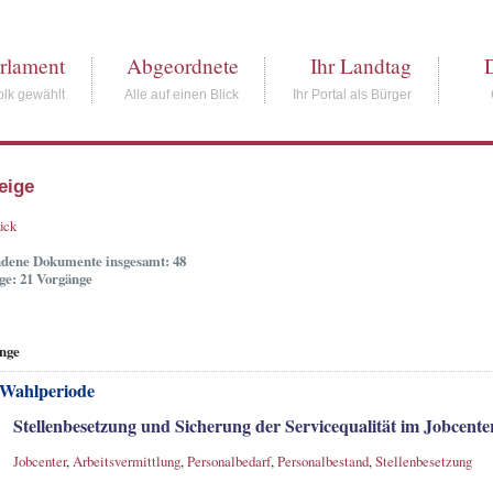
rlament
Abgeordnete
Ihr Landtag
lk gewählt
Alle auf einen Blick
Ihr Portal als Bürger
eige
ück
dene Dokumente insgesamt: 48
ge: 21 Vorgänge
nge
 Wahlperiode
Stellenbesetzung und Sicherung der Servicequalität im Jobcente
Jobcenter
,
Arbeitsvermittlung
,
Personalbedarf
,
Personalbestand
,
Stellenbesetzung