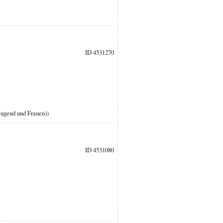
ID 4531270
 Jugend und Frauen))
ID 4531080