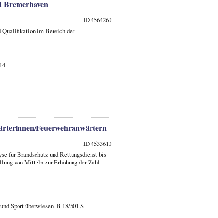
nd Bremerhaven
ID 4564260
 Qualifikation im Bereich der
014
wärterinnen/Feuerwehranwärtern
ID 4533610
yse für Brandschutz und Rettungsdienst bis
ellung von Mitteln zur Erhöhung der Zahl
s und Sport überwiesen. B 18/501 S