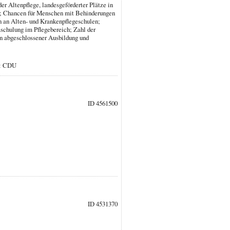
r Altenpflege, landesgeförderter Plätze in
13; Chancen für Menschen mit Behinderungen
n an Alten- und Krankenpflegeschulen;
schulung im Pflegebereich; Zahl der
en abgeschlossener Ausbildung und
r: CDU
ID 4561500
ID 4531370