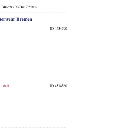
: Bündnis 90/Die Grünen
feuerwehr Bremen
ID 4534790
usfall
ID 4534560