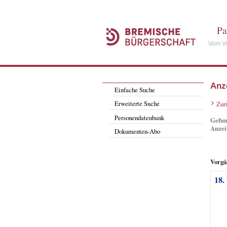
Pa
Vom Vo
Anz
Einfache Suche
Erweiterte Suche
Zur
Personendatenbank
Gefun
Anzei
Dokumenten-Abo
Vorgä
18.