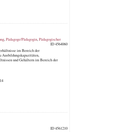
ung
,
Pädagoge/Pädagogin
,
Pädagogischer
ID 4564060
rhältnisse im Bereich der
u Ausbildungskapazitäten,
ltnissen und Gehältern im Bereich der
014
ID 4561210