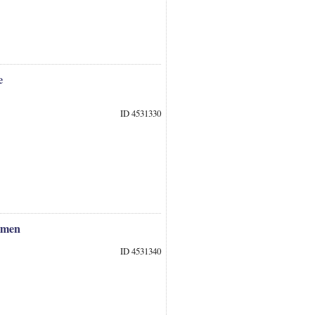
e
ID 4531330
emen
ID 4531340