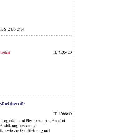
tR S. 2483-2484
lbedarf
ID 4535420
tsfachberufe
ID 4566060
, Logopädie und Physiotherapie; Angebot
 Ausbildungskosten und
s sowie zur Qualifizierung und