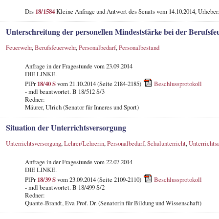
Drs
18/1584
Kleine Anfrage und Antwort des Senats vom 14.10.2014, Urheber
Unterschreitung der personellen Mindeststärke bei der Berufs
Feuerwehr
,
Berufsfeuerwehr
,
Personalbedarf
,
Personalbestand
Anfrage in der Fragestunde vom 23.09.2014
DIE LINKE.
PlPr
18/40 S
vom 21.10.2014 (Seite 2184-2185)
Beschlussprotokoll
- mdl beantwortet. B 18/512 S/3
Redner:
Mäurer, Ulrich (Senator für Inneres und Sport)
Situation der Unterrichtsversorgung
Unterrichtsversorgung
,
Lehrer/Lehrerin
,
Personalbedarf
,
Schulunterricht
,
Unterrichtsa
Anfrage in der Fragestunde vom 22.07.2014
DIE LINKE.
PlPr
18/39 S
vom 23.09.2014 (Seite 2109-2110)
Beschlussprotokoll
- mdl beantwortet. B 18/499 S/2
Redner:
Quante-Brandt, Eva Prof. Dr. (Senatorin für Bildung und Wissenschaft)