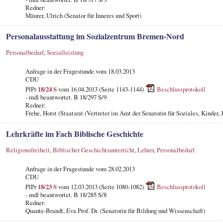
Redner:
Mäurer, Ulrich (Senator für Inneres und Sport)
Personalausstattung im Sozialzentrum Bremen-Nord
Personalbedarf
,
Sozialleistung
Anfrage in der Fragestunde vom 18.03.2013
CDU
PlPr
18/24 S
vom 16.04.2013 (Seite 1143-1144)
Beschlussprotokoll
- mdl beantwortet. B 18/297 S/9
Redner:
Frehe, Horst (Staatsrat (Vertreter im Amt der Senatorin für Soziales, Kinder,
Lehrkräfte im Fach Biblische Geschichte
Religionsfreiheit
,
Biblischer Geschichtsunterricht
,
Lehrer
,
Personalbedarf
Anfrage in der Fragestunde vom 28.02.2013
CDU
PlPr
18/23 S
vom 12.03.2013 (Seite 1080-1082)
Beschlussprotokoll
- mdl beantwortet. B 18/285 S/8
Redner:
Quante-Brandt, Eva Prof. Dr. (Senatorin für Bildung und Wissenschaft)