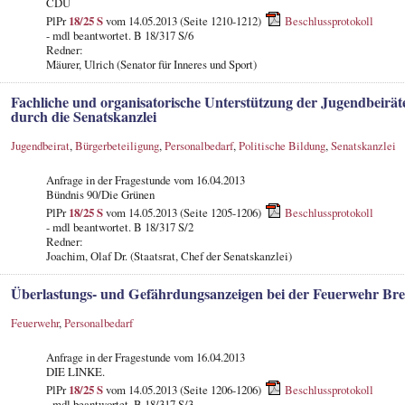
CDU
PlPr
18/25 S
vom 14.05.2013 (Seite 1210-1212)
Beschlussprotokoll
- mdl beantwortet. B 18/317 S/6
Redner:
Mäurer, Ulrich (Senator für Inneres und Sport)
Fachliche und organisatorische Unterstützung der Jugendbeirät
durch die Senatskanzlei
Jugendbeirat
,
Bürgerbeteiligung
,
Personalbedarf
,
Politische Bildung
,
Senatskanzlei
Anfrage in der Fragestunde vom 16.04.2013
Bündnis 90/Die Grünen
PlPr
18/25 S
vom 14.05.2013 (Seite 1205-1206)
Beschlussprotokoll
- mdl beantwortet. B 18/317 S/2
Redner:
Joachim, Olaf Dr. (Staatsrat, Chef der Senatskanzlei)
Überlastungs- und Gefährdungsanzeigen bei der Feuerwehr Br
Feuerwehr
,
Personalbedarf
Anfrage in der Fragestunde vom 16.04.2013
DIE LINKE.
PlPr
18/25 S
vom 14.05.2013 (Seite 1206-1206)
Beschlussprotokoll
- mdl beantwortet. B 18/317 S/3