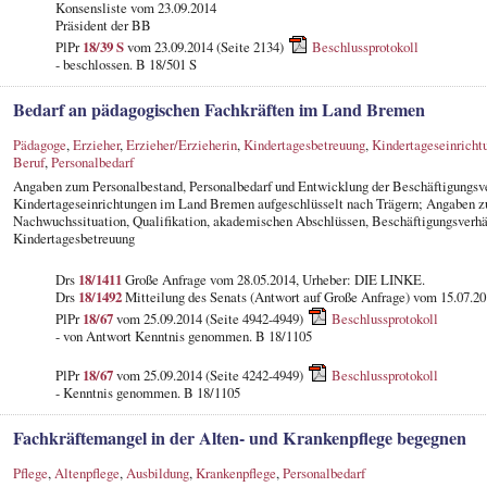
Konsensliste vom 23.09.2014
Präsident der BB
PlPr
18/39 S
vom 23.09.2014 (Seite 2134)
Beschlussprotokoll
- beschlossen. B 18/501 S
Bedarf an pädagogischen Fachkräften im Land Bremen
Pädagoge
,
Erzieher
,
Erzieher/Erzieherin
,
Kindertagesbetreuung
,
Kindertageseinricht
Beruf
,
Personalbedarf
Angaben zum Personalbestand, Personalbedarf und Entwicklung der Beschäftigungsve
Kindertageseinrichtungen im Land Bremen aufgeschlüsselt nach Trägern; Angaben z
Nachwuchssituation, Qualifikation, akademischen Abschlüssen, Beschäftigungsverhä
Kindertagesbetreuung
Drs
18/1411
Große Anfrage vom 28.05.2014, Urheber: DIE LINKE.
Drs
18/1492
Mitteilung des Senats (Antwort auf Große Anfrage) vom 15.07.2
PlPr
18/67
vom 25.09.2014 (Seite 4942-4949)
Beschlussprotokoll
- von Antwort Kenntnis genommen. B 18/1105
PlPr
18/67
vom 25.09.2014 (Seite 4242-4949)
Beschlussprotokoll
- Kenntnis genommen. B 18/1105
Fachkräftemangel in der Alten- und Krankenpflege begegnen
Pflege
,
Altenpflege
,
Ausbildung
,
Krankenpflege
,
Personalbedarf