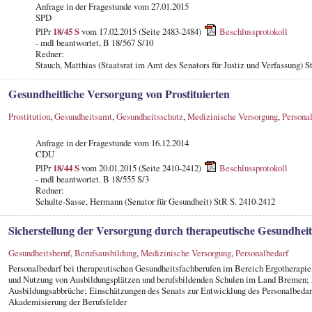
Anfrage in der Fragestunde vom 27.01.2015
SPD
PlPr
18/45 S
vom 17.02.2015 (Seite 2483-2484)
Beschlussprotokoll
- mdl beantwortet, B 18/567 S/10
Redner:
Stauch, Matthias (Staatsrat im Amt des Senators für Justiz und Verfassung) S
Gesundheitliche Versorgung von Prostituierten
Prostitution
,
Gesundheitsamt
,
Gesundheitsschutz
,
Medizinische Versorgung
,
Persona
Anfrage in der Fragestunde vom 16.12.2014
CDU
PlPr
18/44 S
vom 20.01.2015 (Seite 2410-2412)
Beschlussprotokoll
- mdl beantwortet. B 18/555 S/3
Redner:
Schulte-Sasse, Hermann (Senator für Gesundheit) StR S. 2410-2412
Sicherstellung der Versorgung durch therapeutische Gesundhei
Gesundheitsberuf
,
Berufsausbildung
,
Medizinische Versorgung
,
Personalbedarf
Personalbedarf bei therapeutischen Gesundheitsfachberufen im Bereich Ergotherapie
und Nutzung von Ausbildungsplätzen und berufsbildenden Schulen im Land Bremen;
Ausbildungsabbrüche; Einschätzungen des Senats zur Entwicklung des Personalbedarf
Akademisierung der Berufsfelder