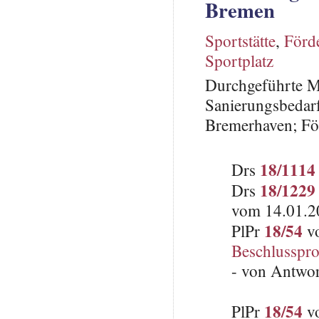
Bremen
Sportstätte
,
Förd
Sportplatz
Durchgeführte M
Sanierungsbedar
Bremerhaven; F
18/1114
Drs
18/1229
Drs
vom 14.01.2
18/54
PlPr
vo
Beschlusspro
- von Antwo
18/54
PlPr
vo