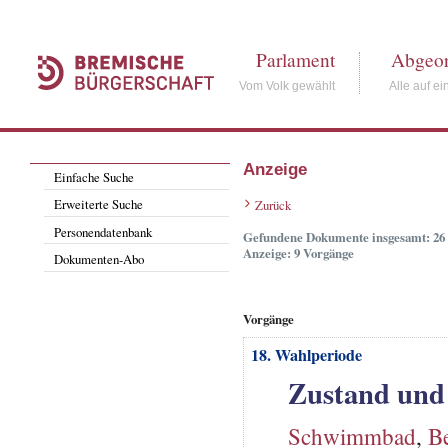
Parlament
Abgeor
Vom Volk gewählt
Alle auf ei
Anzeige
Einfache Suche
Erweiterte Suche
Zurück
Personendatenbank
Gefundene Dokumente insgesamt: 26
Anzeige: 9 Vorgänge
Dokumenten-Abo
Vorgänge
18. Wahlperiode
Zustand und
Schwimmbad
,
Be