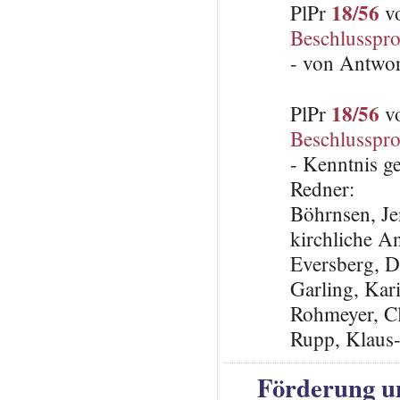
18/56
PlPr
vo
Beschlusspro
- von Antwo
18/56
PlPr
vo
Beschlusspro
- Kenntnis 
Redner:
Böhrnsen, Jen
kirchliche A
Eversberg, D
Garling, Kar
Rohmeyer, C
Rupp, Klaus
Förderung u