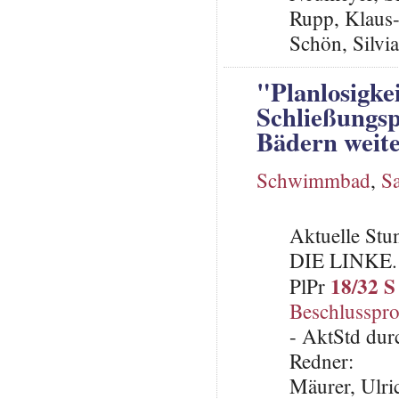
Rupp, Klaus
Schön, Silvi
"Planlosigke
Schließungsp
Bädern weit
Schwimmbad
,
S
Aktuelle St
DIE LINKE.
18/32 S
PlPr
Beschlusspro
- AktStd dur
Redner:
Mäurer, Ulri