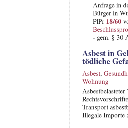
Anfrage in d
Bürger in Wu
18/60
PlPr
vo
Beschlusspro
- gem. § 30 
Asbest in G
tödliche Gef
Asbest
,
Gesundhe
Wohnung
Asbestbelastete
Rechtsvorschrift
Transport asbest
Illegale Importe 