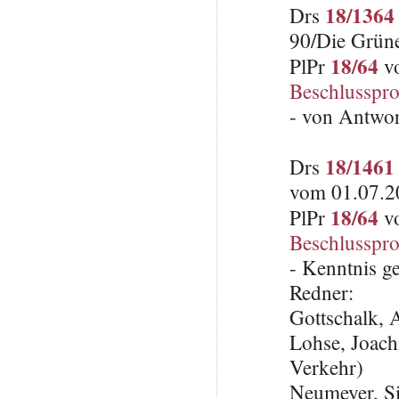
18/1364
Drs
90/Die Grün
18/64
PlPr
vo
Beschlusspro
- von Antwo
18/1461
Drs
vom 01.07.2
18/64
PlPr
vo
Beschlusspro
- Kenntnis 
Redner:
Gottschalk,
Lohse, Joach
Verkehr)
Neumeyer, S