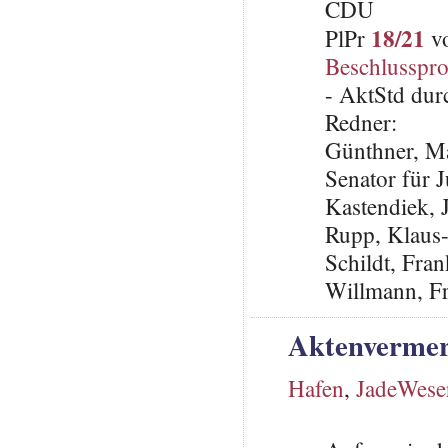
CDU
18/21
PlPr
vo
Beschlusspro
- AktStd dur
Redner:
Günthner, Ma
Senator für 
Kastendiek,
Rupp, Klaus
Schildt, Fra
Willmann, F
Aktenvermer
Hafen
,
JadeWese