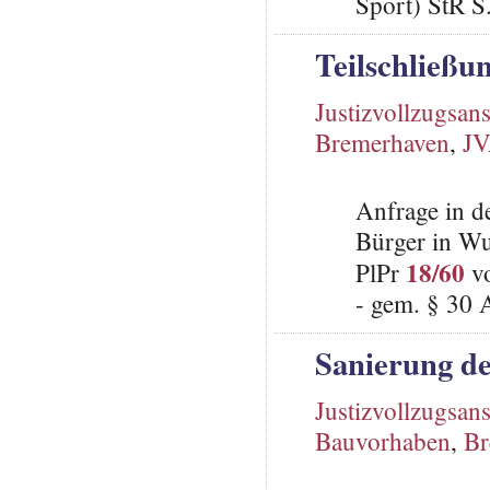
Sport) StR S
Teilschließ
Justizvollzugsans
Bremerhaven
,
J
Anfrage in d
Bürger in Wu
18/60
PlPr
vo
- gem. § 30 
Sanierung d
Justizvollzugsans
Bauvorhaben
,
Br