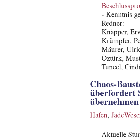
Beschlusspro
- Kenntnis 
Redner:
Knäpper, Er
Krümpfer, Pe
Mäurer, Ulri
Öztürk, Must
Tuncel, Cin
Chaos-Bauste
überfordert 
übernehmen 
Hafen
,
JadeWese
Aktuelle St