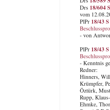
18/589 
Drs
18/604 
Drs
vom 12.08.2
18/43 S
PlPr
Beschlusspro
- von Antwo
18/43 S
PlPr
Beschlusspro
- Kenntnis 
Redner:
Hinners, Wi
Krümpfer, P
Öztürk, Must
Rupp, Klaus
Ehmke, Thoma