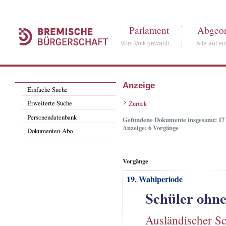
Parlament
Abgeor
Vom Volk gewählt
Alle auf ei
Anzeige
Einfache Suche
Erweiterte Suche
Zurück
Personendatenbank
Gefundene Dokumente insgesamt: 17
Anzeige: 6 Vorgänge
Dokumenten-Abo
Vorgänge
19. Wahlperiode
Schüler ohn
Ausländischer Sc