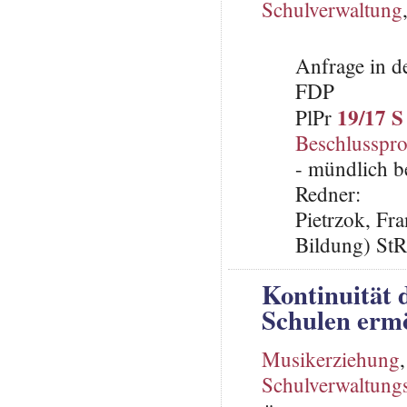
Schulverwaltung
Anfrage in d
FDP
19/17 S
PlPr
Beschlusspro
- mündlich b
Redner:
Pietrzok, Fr
Bildung) StR
Kontinuität 
Schulen erm
Musikerziehung
Schulverwaltungs