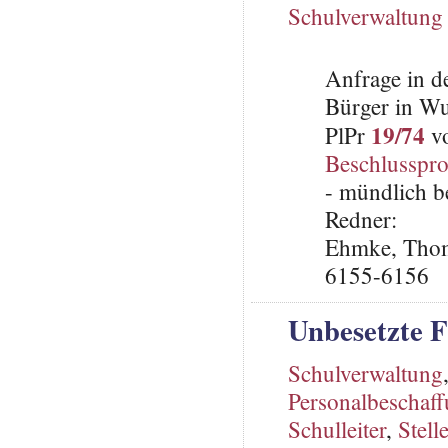
Schulverwaltung
Anfrage in d
Bürger in Wu
19/74
PlPr
vo
Beschlusspro
- mündlich b
Redner:
Ehmke, Thoma
6155-6156
Unbesetzte F
Schulverwaltung
Personalbeschaf
Schulleiter
,
Stell