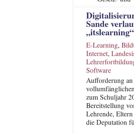
Digitalisier
Sande verla
„itslearning
E-Learning
,
Bil
Internet
,
Landesin
Lehrerfortbildun
Software
Aufforderung an
vollumfängliche
zum Schuljahr 2
Bereitstellung v
Lehrende, Eltern
die Deputation f