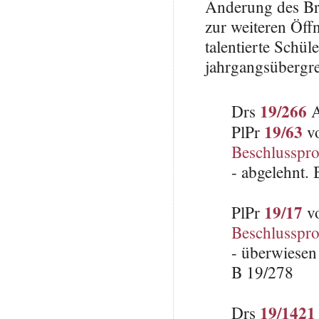
Änderung des B
zur weiteren Öf
talentierte Schü
jahrgangsübergr
19/266
Drs
A
19/63
PlPr
vo
Beschlusspro
- abgelehnt.
19/17
PlPr
vo
Beschlusspro
- überwiesen
B 19/278
19/1421
Drs