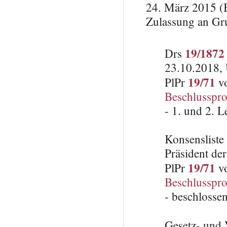
24. März 2015 (B
Zulassung an Gr
19/1872
Drs
23.10.2018, 
19/71
PlPr
vo
Beschlusspro
- 1. und 2. 
Konsenslist
Präsident de
19/71
PlPr
vo
Beschlusspro
- beschlosse
Gesetz- und 