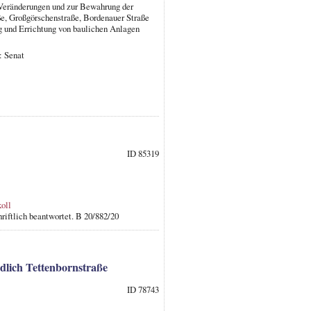
e Veränderungen und zur Bewahrung der
ße, Großgörschenstraße, Bordenauer Straße
 und Errichtung von baulichen Anlagen
: Senat
ID 85319
oll
riftlich beantwortet. B 20/882/20
dlich Tettenbornstraße
ID 78743