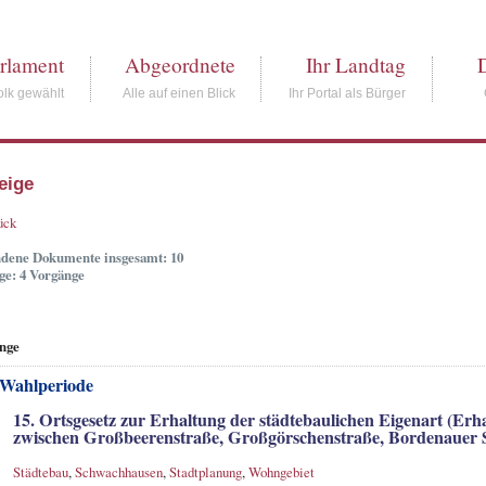
rlament
Abgeordnete
Ihr Landtag
lk gewählt
Alle auf einen Blick
Ihr Portal als Bürger
eige
ück
dene Dokumente insgesamt: 10
ge: 4 Vorgänge
nge
 Wahlperiode
15. Ortsgesetz zur Erhaltung der städtebaulichen Eigenart (Erha
zwischen Großbeerenstraße, Großgörschenstraße, Bordenauer 
Städtebau
,
Schwachhausen
,
Stadtplanung
,
Wohngebiet