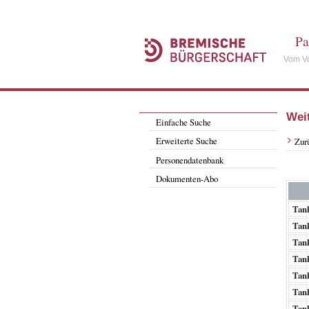
Pa
Vom Vo
Wei
Einfache Suche
Erweiterte Suche
Zur
Personendatenbank
Dokumenten-Abo
Tank
Tank
Tank
Tank
Tank
Tank
Tank