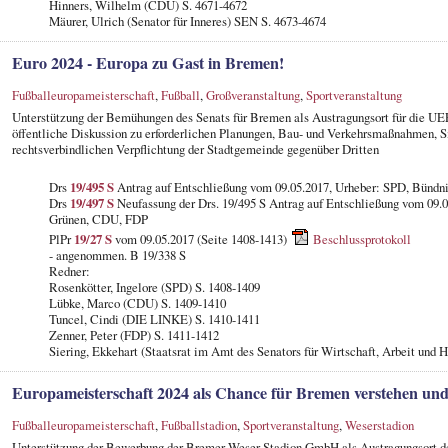
Hinners, Wilhelm (CDU) S. 4671-4672
Mäurer, Ulrich (Senator für Inneres) SEN S. 4673-4674
Euro 2024 - Europa zu Gast in Bremen!
Fußballeuropameisterschaft
,
Fußball
,
Großveranstaltung
,
Sportveranstaltung
Unterstützung der Bemühungen des Senats für Bremen als Austragungsort für die UE
öffentliche Diskussion zu erforderlichen Planungen, Bau- und Verkehrsmaßnahmen, Si
rechtsverbindlichen Verpflichtung der Stadtgemeinde gegenüber Dritten
Drs
19/495 S
Antrag auf Entschließung vom 09.05.2017, Urheber: SPD, Bündn
Drs
19/497 S
Neufassung der Drs. 19/495 S Antrag auf Entschließung vom 09.
Grünen, CDU, FDP
PlPr
19/27 S
vom 09.05.2017 (Seite 1408-1413)
Beschlussprotokoll
- angenommen. B 19/338 S
Redner:
Rosenkötter, Ingelore (SPD) S. 1408-1409
Lübke, Marco (CDU) S. 1409-1410
Tuncel, Cindi (DIE LINKE) S. 1410-1411
Zenner, Peter (FDP) S. 1411-1412
Siering, Ekkehart (Staatsrat im Amt des Senators für Wirtschaft, Arbeit und 
Europameisterschaft 2024 als Chance für Bremen verstehen und
Fußballeuropameisterschaft
,
Fußballstadion
,
Sportveranstaltung
,
Weserstadion
Unterstützung der Bewerbung der Bremer Weser-Stadion GmbH als Austragungsort de