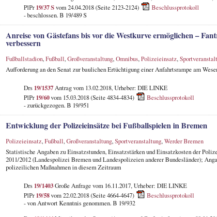
PlPr
19/37 S
vom 24.04.2018 (Seite 2123-2124)
Beschlussprotokoll
- beschlossen. B 19/489 S
Anreise von Gästefans bis vor die Westkurve ermöglichen – Fant
verbessern
Fußballstadion
,
Fußball
,
Großveranstaltung
,
Omnibus
,
Polizeieinsatz
,
Sportveranstal
Aufforderung an den Senat zur baulichen Ertüchtigung einer Anfahrtsrampe am Wese
Drs
19/1537
Antrag vom 13.02.2018, Urheber: DIE LINKE
PlPr
19/60
vom 15.03.2018 (Seite 4834-4834)
Beschlussprotokoll
- zurückgezogen. B 19/951
Entwicklung der Polizeieinsätze bei Fußballspielen in Bremen
Polizeieinsatz
,
Fußball
,
Großveranstaltung
,
Sportveranstaltung
,
Werder Bremen
Statistische Angaben zu Einsatzstunden, Einsatzstärken und Einsatzkosten der Polize
2011/2012 (Landespolizei Bremen und Landespolizeien anderer Bundesländer); Anga
polizeilichen Maßnahmen in diesem Zeitraum
Drs
19/1403
Große Anfrage vom 16.11.2017, Urheber: DIE LINKE
PlPr
19/58
vom 22.02.2018 (Seite 4664-4647)
Beschlussprotokoll
- von Antwort Kenntnis genommen. B 19/932