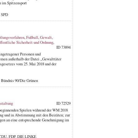
n im Spitzensport
: SPD
tlungsverfahren
,
Fußball
,
Gewalt
,
ffentliche Sicherheit und Ordnung
,
ID 73894
ingetragener Personen und
emen außerhalb der Datei „Gewalttäter
sgesetzes vom 25. Mai 2018 und der
: Bündnis 90/Die Grünen
staltung
ID 72529
r beginnenden Spielen während der WM 2018
ng und in Abstimmung mit den Beiräten; zur
ungen an eine entsprechende Genehmigung im
, CDU, FDP, DIE LINKE