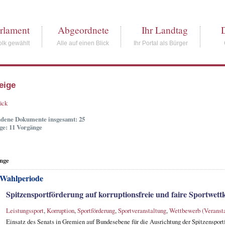
rlament
Abgeordnete
Ihr Landtag
lk gewählt
Alle auf einen Blick
Ihr Portal als Bürger
eige
ück
dene Dokumente insgesamt: 25
ge: 11 Vorgänge
nge
 Wahlperiode
Spitzensportförderung auf korruptionsfreie und faire Sportwet
Leistungssport
,
Korruption
,
Sportförderung
,
Sportveranstaltung
,
Wettbewerb (Veransta
Einsatz des Senats in Gremien auf Bundesebene für die Ausrichtung der Spitzensport