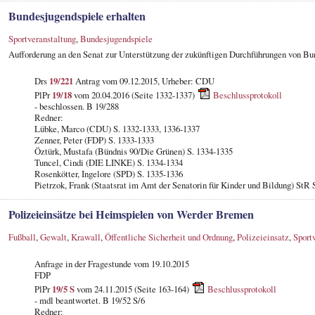
Bundesjugendspiele erhalten
Sportveranstaltung
,
Bundesjugendspiele
Aufforderung an den Senat zur Unterstützung der zukünftigen Durchführungen von B
Drs
19/221
Antrag vom 09.12.2015, Urheber: CDU
PlPr
19/18
vom 20.04.2016 (Seite 1332-1337)
Beschlussprotokoll
- beschlossen. B 19/288
Redner:
Lübke, Marco (CDU) S. 1332-1333, 1336-1337
Zenner, Peter (FDP) S. 1333-1333
Öztürk, Mustafa (Bündnis 90/Die Grünen) S. 1334-1335
Tuncel, Cindi (DIE LINKE) S. 1334-1334
Rosenkötter, Ingelore (SPD) S. 1335-1336
Pietrzok, Frank (Staatsrat im Amt der Senatorin für Kinder und Bildung) StR 
Polizeieinsätze bei Heimspielen von Werder Bremen
Fußball
,
Gewalt
,
Krawall
,
Öffentliche Sicherheit und Ordnung
,
Polizeieinsatz
,
Sport
Anfrage in der Fragestunde
vom 19.10.2015
FDP
PlPr
19/5 S
vom 24.11.2015 (Seite 163-164)
Beschlussprotokoll
- mdl beantwortet. B 19/52 S/6
Redner: