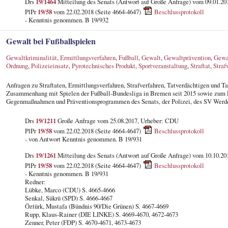
Drs
19/1464
Mitteilung des Senats (Antwort auf Große Anfrage) vom 09.01.20
PlPr
19/58
vom 22.02.2018 (Seite 4664-4647)
Beschlussprotokoll
- Kenntnis genommen. B 19/932
Gewalt bei Fußballspielen
Gewaltkriminalität
,
Ermittlungsverfahren
,
Fußball
,
Gewalt
,
Gewaltprävention
,
Gewal
Ordnung
,
Polizeieinsatz
,
Pyrotechnisches Produkt
,
Sportveranstaltung
,
Straftat
,
Straf
Anfragen zu Straftaten, Ermittlungsverfahren, Strafverfahren, Tatverdächtigen und T
Zusammenhang mit Spielen der Fußball-Bundesliga in Bremen seit 2015 sowie zum E
Gegenmaßnahmen und Präventionsprogrammen des Senats, der Polizei, des SV Werd
Drs
19/1211
Große Anfrage vom 25.08.2017, Urheber: CDU
PlPr
19/58
vom 22.02.2018 (Seite 4664-4647)
Beschlussprotokoll
- von Antwort Kenntnis genommen. B 19/931
Drs
19/1261
Mitteilung des Senats (Antwort auf Große Anfrage) vom 10.10.20
PlPr
19/58
vom 22.02.2018 (Seite 4664-4647)
Beschlussprotokoll
- Kenntnis genommen. B 19/931
Redner:
Lübke, Marco (CDU) S. 4665-4666
Senkal, Sükrü (SPD) S. 4666-4667
Öztürk, Mustafa (Bündnis 90/Die Grünen) S. 4667-4669
Rupp, Klaus-Rainer (DIE LINKE) S. 4669-4670, 4672-4673
Zenner, Peter (FDP) S. 4670-4671, 4673-4673