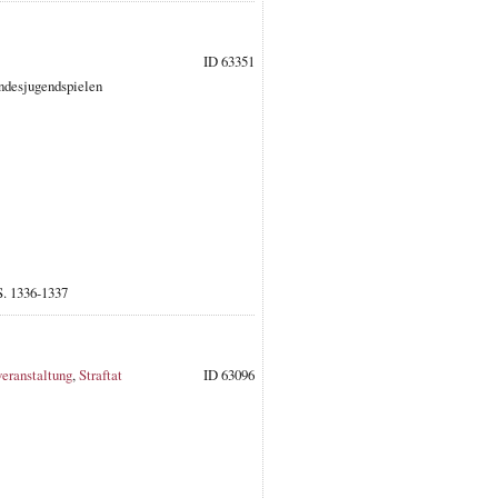
ID 63351
undesjugendspielen
S. 1336-1337
veranstaltung
,
Straftat
ID 63096