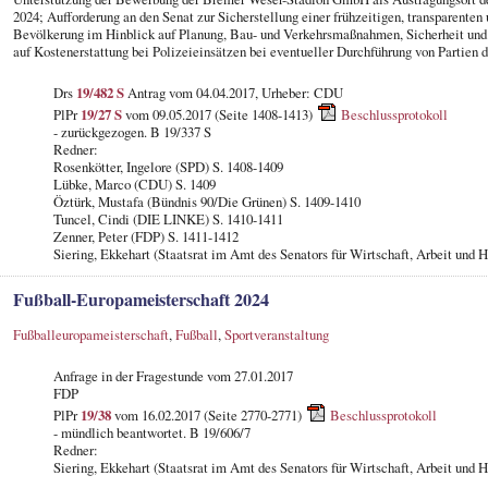
2024; Aufforderung an den Senat zur Sicherstellung einer frühzeitigen, transparente
Bevölkerung im Hinblick auf Planung, Bau- und Verkehrsmaßnahmen, Sicherheit und
auf Kostenerstattung bei Polizeieinsätzen bei eventueller Durchführung von Parti
Drs
19/482 S
Antrag vom 04.04.2017, Urheber: CDU
PlPr
19/27 S
vom 09.05.2017 (Seite 1408-1413)
Beschlussprotokoll
- zurückgezogen. B 19/337 S
Redner:
Rosenkötter, Ingelore (SPD) S. 1408-1409
Lübke, Marco (CDU) S. 1409
Öztürk, Mustafa (Bündnis 90/Die Grünen) S. 1409-1410
Tuncel, Cindi (DIE LINKE) S. 1410-1411
Zenner, Peter (FDP) S. 1411-1412
Siering, Ekkehart (Staatsrat im Amt des Senators für Wirtschaft, Arbeit und 
Fußball-Europameisterschaft 2024
Fußballeuropameisterschaft
,
Fußball
,
Sportveranstaltung
Anfrage in der Fragestunde vom 27.01.2017
FDP
PlPr
19/38
vom 16.02.2017 (Seite 2770-2771)
Beschlussprotokoll
- mündlich beantwortet. B 19/606/7
Redner:
Siering, Ekkehart (Staatsrat im Amt des Senators für Wirtschaft, Arbeit und 