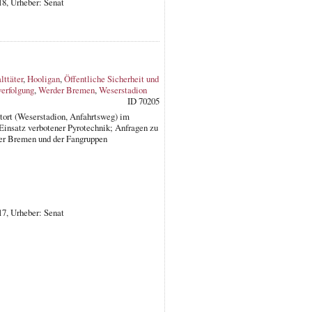
18, Urheber: Senat
ttäter
,
Hooligan
,
Öffentliche Sicherheit und
verfolgung
,
Werder Bremen
,
Weserstadion
ID 70205
atort (Weserstadion, Anfahrtsweg) im
insatz verbotener Pyrotechnik; Anfragen zu
er Bremen und der Fangruppen
17, Urheber: Senat