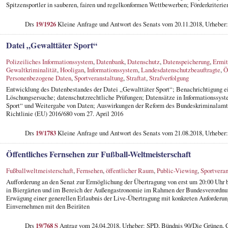
Spitzensportler in sauberen, fairen und regelkonformen Wettbewerben; Förderkriterie
Drs
19/1926
Kleine Anfrage und Antwort des Senats vom 20.11.2018, Urheber
Datei „Gewalttäter Sport“
Polizeiliches Informationssystem
,
Datenbank
,
Datenschutz
,
Datenspeicherung
,
Ermit
Gewaltkriminalität
,
Hooligan
,
Informationssystem
,
Landesdatenschutzbeauftragte
,
Ö
Personenbezogene Daten
,
Sportveranstaltung
,
Straftat
,
Strafverfolgung
Entwicklung des Datenbestandes der Datei „Gewalttäter Sport“; Benachrichtigung e
Löschungsersuche; datenschutzrechtliche Prüfungen; Datensätze in Informationssyst
Sport“ und Weitergabe von Daten; Auswirkungen der Reform des Bundeskriminalamt
Richtlinie (EU) 2016/680 vom 27. April 2016
Drs
19/1783
Kleine Anfrage und Antwort des Senats vom 21.08.2018, Urheber
Öffentliches Fernsehen zur Fußball-Weltmeisterschaft
Fußballweltmeisterschaft
,
Fernsehen
,
öffentlicher Raum
,
Public-Viewing
,
Sportveran
Aufforderung an den Senat zur Ermöglichung der Übertragung von erst um 20:00 Uh
in Biergärten und im Bereich der Außengastronomie im Rahmen der Bundesverordnu
Erwägung einer generellen Erlaubnis der Live-Übertragung mit konkreten Anforder
Einvernehmen mit den Beiräten
Drs
19/768 S
Antrag vom 24.04.2018, Urheber: SPD, Bündnis 90/Die Grünen