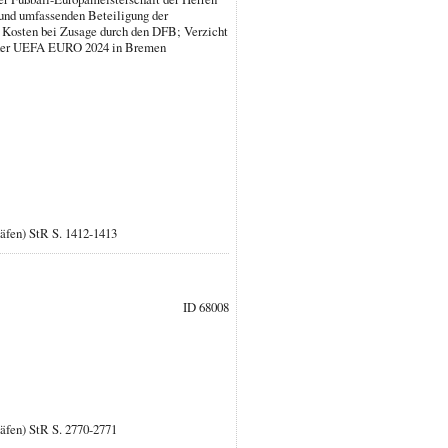
n und umfassenden Beteiligung der
 Kosten bei Zusage durch den DFB; Verzicht
en der UEFA EURO 2024 in Bremen
Häfen) StR S. 1412-1413
ID 68008
Häfen) StR S. 2770-2771