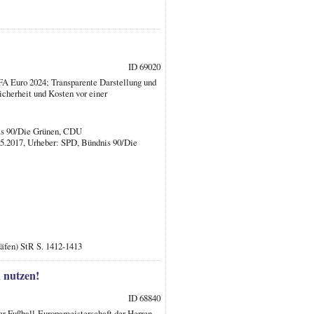
ID 69020
FA Euro 2024; Transparente Darstellung und
cherheit und Kosten vor einer
is 90/Die Grünen, CDU
05.2017, Urheber: SPD, Bündnis 90/Die
Häfen) StR S. 1412-1413
 nutzen!
ID 68840
r Fußball-Europameisterschaft der Herren