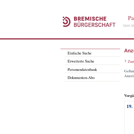
Pa
Vom Vo
Anz
Einfache Suche
Erweiterte Suche
Zur
Personendatenbank
Gefun
Anzei
Dokumenten-Abo
Vorgä
19.