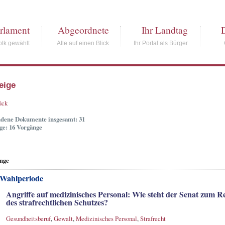
rlament
Abgeordnete
Ihr Landtag
lk gewählt
Alle auf einen Blick
Ihr Portal als Bürger
eige
ück
dene Dokumente insgesamt: 31
ge: 16 Vorgänge
nge
 Wahlperiode
Angriffe auf medizinisches Personal: Wie steht der Senat zum 
des strafrechtlichen Schutzes?
Gesundheitsberuf
,
Gewalt
,
Medizinisches Personal
,
Strafrecht