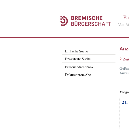
Pa
Vom Vo
Anz
Einfache Suche
Erweiterte Suche
Zur
Personendatenbank
Gefun
Anzei
Dokumenten-Abo
Vorgä
21.