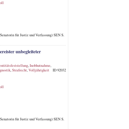
oll
; Senatorin für Justiz und Verfassung) SEN S.
eister unbegleiteter
entitätsfeststellung
,
Inobhutnahme
,
gnostik
,
Strafrecht
,
Volljährigkeit
ID 92032
oll
; Senatorin für Justiz und Verfassung) SEN S.