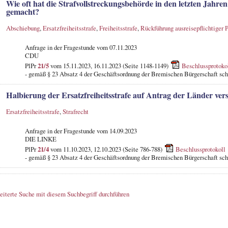
Wie oft hat die Strafvollstreckungsbehörde in den letzten Jahr
gemacht?
Abschiebung
,
Ersatzfreiheitsstrafe
,
Freiheitsstrafe
,
Rückführung ausreisepflichtiger 
Anfrage in der Fragestunde
vom 07.11.2023
CDU
PlPr
21/5
vom 15.11.2023, 16.11.2023 (Seite 1148-1149)
Beschlussprotoko
- gemäß § 23 Absatz 4 der Geschäftsordnung der Bremischen Bürgerschaft schr
Halbierung der Ersatzfreiheitsstrafe auf Antrag der Länder ve
Ersatzfreiheitsstrafe
,
Strafrecht
Anfrage in der Fragestunde
vom 14.09.2023
DIE LINKE
PlPr
21/4
vom 11.10.2023, 12.10.2023 (Seite 786-788)
Beschlussprotokoll
- gemäß § 23 Absatz 4 der Geschäftsordnung der Bremischen Bürgerschaft schr
eiterte Suche mit diesem Suchbegriff durchführen