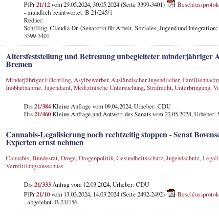
PlPr
21/12
vom 29.05.2024, 30.05.2024 (Seite 3399-3401)
Beschlussprotok
- mündlich beantwortet. B 21/245/1
Redner:
Schilling, Claudia Dr. (Senatorin für Arbeit, Soziales, Jugend und Integration
3399-3401
Altersfeststellung und Betreuung unbegleiteter minderjährige
Bremen
Minderjähriger Flüchtling
,
Asylbewerber
,
Ausländischer Jugendlicher
,
Familiennach
Inobhutnahme
,
Jugendamt
,
Medizinische Untersuchung
,
Strafrecht
,
Unterbringung
,
Vo
Drs
21/384
Kleine Anfrage vom 09.04.2024, Urheber: CDU
Drs
21/460
Kleine Anfrage und Antwort des Senats vom 22.05.2024, Urheber: 
Cannabis-Legalisierung noch rechtzeitig stoppen - Senat Bovens
Experten ernst nehmen
Cannabis
,
Bundesrat
,
Droge
,
Drogenpolitik
,
Gesundheitsschutz
,
Jugendschutz
,
Legali
Vermittlungsausschuss
Drs
21/333
Antrag vom 12.03.2024, Urheber: CDU
PlPr
21/10
vom 13.03.2024, 14.03.2024 (Seite 2492-2492)
Beschlussprotok
- abgelehnt. B 21/156