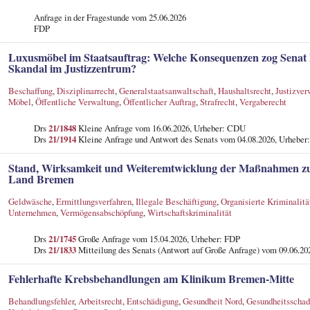
Anfrage in der Fragestunde
vom 25.06.2026
FDP
Luxusmöbel im Staatsauftrag: Welche Konsequenzen zog Senat 
Skandal im Justizzentrum?
Beschaffung
,
Disziplinarrecht
,
Generalstaatsanwaltschaft
,
Haushaltsrecht
,
Justizver
Möbel
,
Öffentliche Verwaltung
,
Öffentlicher Auftrag
,
Strafrecht
,
Vergaberecht
Drs
21/1848
Kleine Anfrage vom 16.06.2026, Urheber: CDU
Drs
21/1914
Kleine Anfrage und Antwort des Senats vom 04.08.2026, Urheber:
Stand, Wirksamkeit und Weiteremtwicklung der Maßnahmen 
Land Bremen
Geldwäsche
,
Ermittlungsverfahren
,
Illegale Beschäftigung
,
Organisierte Kriminalitä
Unternehmen
,
Vermögensabschöpfung
,
Wirtschaftskriminalität
Drs
21/1745
Große Anfrage vom 15.04.2026, Urheber: FDP
Drs
21/1833
Mitteilung des Senats (Antwort auf Große Anfrage) vom 09.06.20
Fehlerhafte Krebsbehandlungen am Klinikum Bremen-Mitte
Behandlungsfehler
,
Arbeitsrecht
,
Entschädigung
,
Gesundheit Nord
,
Gesundheitsscha