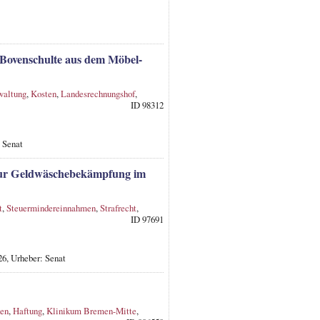
Bovenschulte aus dem Möbel-
waltung
,
Kosten
,
Landesrechnungshof
,
ID 98312
 Senat
zur Geldwäschebekämpfung im
t
,
Steuermindereinnahmen
,
Strafrecht
,
ID 97691
26, Urheber: Senat
den
,
Haftung
,
Klinikum Bremen-Mitte
,