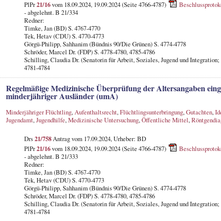
PlPr
21/16
vom 18.09.2024, 19.09.2024 (Seite 4766-4787)
Beschlussprotok
- abgelehnt. B 21/334
Redner:
Timke, Jan (BD) S. 4767-4770
Tek, Hetav (CDU) S. 4770-4773
Görgü-Philipp, Sahhanim (Bündnis 90/Die Grünen) S. 4774-4778
Schröder, Marcel Dr. (FDP) S. 4778-4780, 4785-4786
Schilling, Claudia Dr. (Senatorin für Arbeit, Soziales, Jugend und Integration
4781-4784
Regelmäßige Medizinische Überprüfung der Altersangaben einger
minderjähriger Ausländer (umA)
Minderjähriger Flüchtling
,
Aufenthaltsrecht
,
Flüchtlingsunterbringung
,
Gutachten
,
Id
Jugendamt
,
Jugendhilfe
,
Medizinische Untersuchung
,
Öffentliche Mittel
,
Röntgendia
Drs
21/758
Antrag vom 17.09.2024, Urheber: BD
PlPr
21/16
vom 18.09.2024, 19.09.2024 (Seite 4766-4787)
Beschlussprotok
- abgelehnt. B 21/333
Redner:
Timke, Jan (BD) S. 4767-4770
Tek, Hetav (CDU) S. 4770-4773
Görgü-Philipp, Sahhanim (Bündnis 90/Die Grünen) S. 4774-4778
Schröder, Marcel Dr. (FDP) S. 4778-4780, 4785-4786
Schilling, Claudia Dr. (Senatorin für Arbeit, Soziales, Jugend und Integration
4781-4784