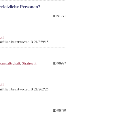
rletzliche Personen?
ID 91771
oll
iftlich beantwortet. B 21/329/15
sanwaltschaft
,
Strafrecht
ID 90987
oll
iftlich beantwortet. B 21/262/25
ID 90479