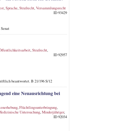
est
,
Sprache
,
Strafrecht
,
Versammlungsrecht
ID 93429
 Senat
Öffentlichkeitsarbeit
,
Strafrecht
,
ID 92957
iftlich beantwortet. B 21/196 S/12
ingend eine Neuausrichtung bei
tenerhebung
,
Flüchtlingsunterbringung
,
edizinische Untersuchung
,
Minderjähriger
,
ID 92034