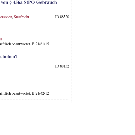
en von § 456a StPO Gebrauch
Personen
,
Strafrecht
ID 88520
ll
iftlich beantwortet. B 21/61/15
rschoben?
ID 88152
iftlich beantwortet. B 21/42/12