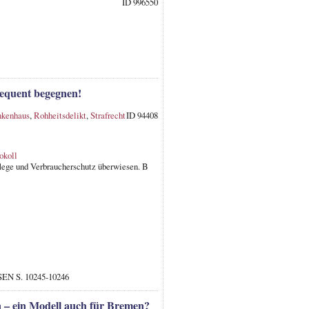
ID 996550
sequent begegnen!
nkenhaus
,
Rohheitsdelikt
,
Strafrecht
ID 94408
okoll
flege und Verbraucherschutz überwiesen. B
 SEN S. 10245-10246
 – ein Modell auch für Bremen?