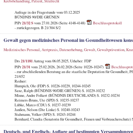
Krebsbehandlung
,
Patient
,
Strafrecht
Anfrage in der Fragestunde
vom 03.12.2025
BÜNDNIS 90/DIE GRÜNEN
PlPr
21/32 S
vom 27.01.2026 (Seite 4148-4148)
Beschlussprotokoll
- zurückgezogen. B 21/304 S/2
Gewalt gegen medizinisches Personal im Gesundheitswesen kon
Medizinisches Personal
,
Arztpraxis
,
Datenerhebung
,
Gewalt
,
Gewaltprävention
,
Kra
Drs
21/1181
Antrag vom 06.05.2025, Urheber: FDP
PlPr
21/31
vom 25.02.2026, 26.02.2026 (Seite 10226-10247)
Beschlussprot
- zur abschließenden Beratung an die staatliche Deputation für Gesundheit, P
21/652
Redner:
Humpich, Ole (FDP) S. 10226-10229, 10244-10245
Saxe, Ralph (BÜNDNIS 90/DIE GRÜNEN) S. 10229-10232
Minne, Andre Folkert (BÜNDNIS DEUTSCHLAND) S. 10232-10234
Reimers-Bruns, Ute (SPD) S. 10235-10237
Lübke, Marco (CDU) S. 10237-10239
Janßen, Nelson (Die Linke) S. 10240-10243
Stahmann, Volker (SPD) S. 10243-10244
Bernhard, Claudia (Senatorin für Gesundheit, Frauen und Verbraucherschutz)
Deutsch- und Englisch- Auflage auf bestimmten Versammlungen