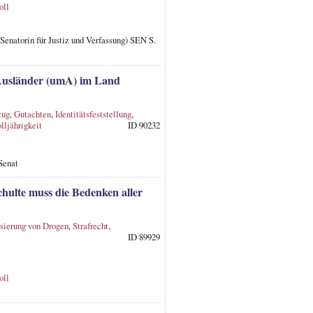
oll
; Senatorin für Justiz und Verfassung) SEN S.
r Ausländer (umA) im Land
zug
,
Gutachten
,
Identitätsfeststellung
,
lljährigkeit
ID 90232
Senat
chulte muss die Bedenken aller
sierung von Drogen
,
Strafrecht
,
ID 89929
oll