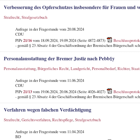
Verbesserung des Opferschutzes insbesondere für Frauen und ve
Strafrecht
,
Strafgesetzbuch
Anfrage in der Fragestunde
vom 20.08.2024
CDU
PlPr
21/16
vom 18.09.2024, 19.09.2024 (Seite 4872-4873)
Beschlussprotok
- gemäß § 23 Absatz 4 der Geschäftsordnung der Bremischen Bürgerschaft schr
Personalausstattung der Bremer Justiz nach Pebb§y
Personalausstattung
,
Bürgerliches Recht
,
Landgericht
,
Personalbedarf
,
Richter
,
Staat
Anfrage in der Fragestunde
vom 11.06.2024
CDU
PlPr
21/13
vom 19.06.2024, 20.06.2024 (Seite 4026-4027)
Beschlussprotok
- gemäß § 23 Absatz 4 der Geschäftsordnung der Bremischen Bürgerschaft schr
Verfahren wegen falschen Verdächtigung
Strafrecht
,
Gerichtsverfahren
,
Rechtspflege
,
Strafgesetzbuch
Anfrage in der Fragestunde
vom 11.04.2024
BD