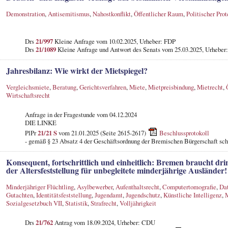
Demonstration
,
Antisemitismus
,
Nahostkonflikt
,
Öffentlicher Raum
,
Politischer Prot
Drs
21/997
Kleine Anfrage vom 10.02.2025, Urheber: FDP
Drs
21/1089
Kleine Anfrage und Antwort des Senats vom 25.03.2025, Urheber:
Jahresbilanz: Wie wirkt der Mietspiegel?
Vergleichsmiete
,
Beratung
,
Gerichtsverfahren
,
Miete
,
Mietpreisbindung
,
Mietrecht
,
Wirtschaftsrecht
Anfrage in der Fragestunde
vom 04.12.2024
DIE LINKE
PlPr
21/21 S
vom 21.01.2025 (Seite 2615-2617)
Beschlussprotokoll
- gemäß § 23 Absatz 4 der Geschäftsordnung der Bremischen Bürgerschaft schr
Konsequent, fortschrittlich und einheitlich: Bremen braucht dr
der Altersfeststellung für unbegleitete minderjährige Ausländer!
Minderjähriger Flüchtling
,
Asylbewerber
,
Aufenthaltsrecht
,
Computertomografie
,
Da
Gutachten
,
Identitätsfeststellung
,
Jugendamt
,
Jugendschutz
,
Künstliche Intelligenz
,
M
Sozialgesetzbuch VII
,
Statistik
,
Strafrecht
,
Volljährigkeit
Drs
21/762
Antrag vom 18.09.2024, Urheber: CDU