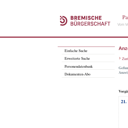
Pa
Vom Vo
Anz
Einfache Suche
Erweiterte Suche
Zur
Personendatenbank
Gefun
Anzei
Dokumenten-Abo
Vorgä
21.