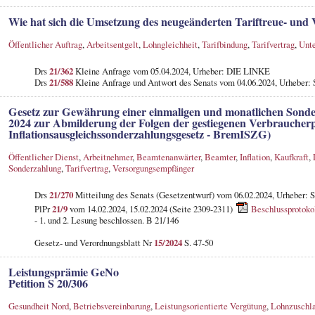
Wie hat sich die Umsetzung des neugeänderten Tariftreue- und 
Öffentlicher Auftrag
,
Arbeitsentgelt
,
Lohngleichheit
,
Tarifbindung
,
Tarifvertrag
,
Unt
Drs
21/362
Kleine Anfrage vom 05.04.2024, Urheber: DIE LINKE
Drs
21/588
Kleine Anfrage und Antwort des Senats vom 04.06.2024, Urheber: 
Gesetz zur Gewährung einer einmaligen und monatlichen Sonde
2024 zur Abmilderung der Folgen der gestiegenen Verbraucherp
Inflationsausgleichssonderzahlungsgesetz - BremISZG)
Öffentlicher Dienst
,
Arbeitnehmer
,
Beamtenanwärter
,
Beamter
,
Inflation
,
Kaufkraft
,
Sonderzahlung
,
Tarifvertrag
,
Versorgungsempfänger
Drs
21/270
Mitteilung des Senats (Gesetzentwurf) vom 06.02.2024, Urheber: 
PlPr
21/9
vom 14.02.2024, 15.02.2024 (Seite 2309-2311)
Beschlussprotoko
- 1. und 2. Lesung beschlossen. B 21/146
Gesetz- und Verordnungsblatt Nr
15/2024
S. 47-50
Leistungsprämie GeNo
Petition S 20/306
Gesundheit Nord
,
Betriebsvereinbarung
,
Leistungsorientierte Vergütung
,
Lohnzuschl