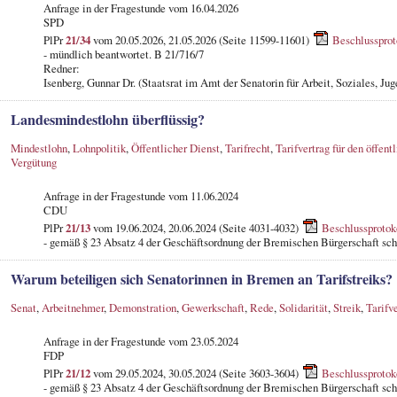
Anfrage in der Fragestunde
vom 16.04.2026
SPD
PlPr
21/34
vom 20.05.2026, 21.05.2026 (Seite 11599-11601)
Beschlussprot
- mündlich beantwortet. B 21/716/7
Redner:
Isenberg, Gunnar Dr. (Staatsrat im Amt der Senatorin für Arbeit, Soziales, Ju
Landesmindestlohn überflüssig?
Mindestlohn
,
Lohnpolitik
,
Öffentlicher Dienst
,
Tarifrecht
,
Tarifvertrag für den öffent
Vergütung
Anfrage in der Fragestunde
vom 11.06.2024
CDU
PlPr
21/13
vom 19.06.2024, 20.06.2024 (Seite 4031-4032)
Beschlussprotok
- gemäß § 23 Absatz 4 der Geschäftsordnung der Bremischen Bürgerschaft schr
Warum beteiligen sich Senatorinnen in Bremen an Tarifstreiks?
Senat
,
Arbeitnehmer
,
Demonstration
,
Gewerkschaft
,
Rede
,
Solidarität
,
Streik
,
Tarifv
Anfrage in der Fragestunde
vom 23.05.2024
FDP
PlPr
21/12
vom 29.05.2024, 30.05.2024 (Seite 3603-3604)
Beschlussprotok
- gemäß § 23 Absatz 4 der Geschäftsordnung der Bremischen Bürgerschaft schr