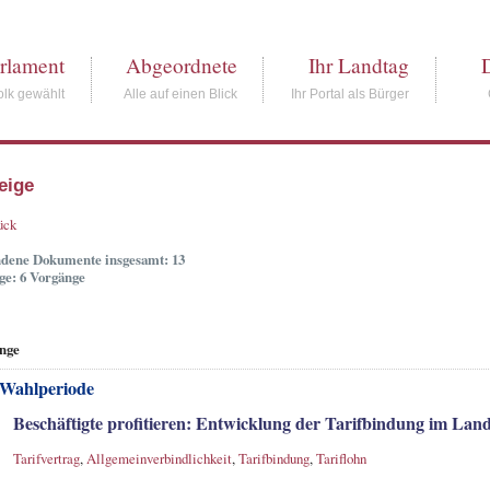
rlament
Abgeordnete
Ihr Landtag
lk gewählt
Alle auf einen Blick
Ihr Portal als Bürger
eige
ück
dene Dokumente insgesamt: 13
ge: 6 Vorgänge
nge
 Wahlperiode
Beschäftigte profitieren: Entwicklung der Tarifbindung im La
Tarifvertrag
,
Allgemeinverbindlichkeit
,
Tarifbindung
,
Tariflohn