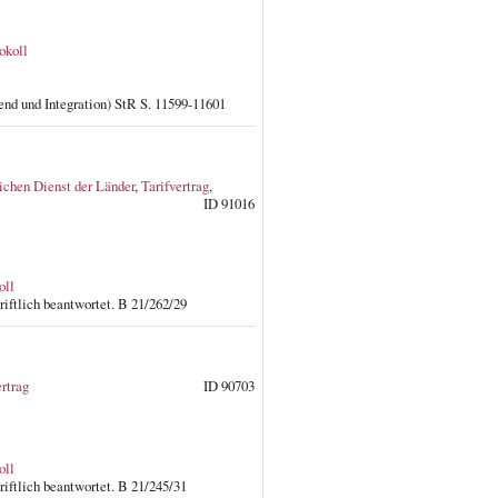
okoll
gend und Integration) StR S. 11599-11601
lichen Dienst der Länder
,
Tarifvertrag
,
ID 91016
oll
iftlich beantwortet. B 21/262/29
ertrag
ID 90703
oll
iftlich beantwortet. B 21/245/31