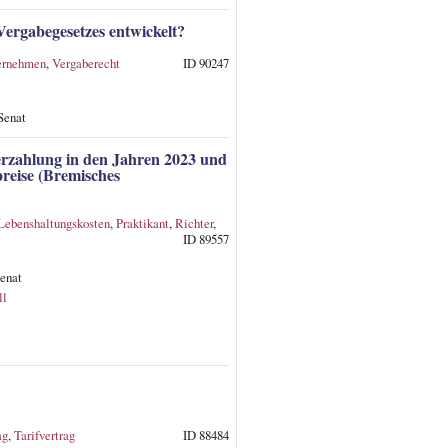
Vergabegesetzes entwickelt?
ernehmen
,
Vergaberecht
ID 90247
Senat
rzahlung in den Jahren 2023 und
reise (Bremisches
Lebenshaltungskosten
,
Praktikant
,
Richter
,
ID 89557
Senat
ll
ag
,
Tarifvertrag
ID 88484