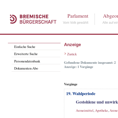
Parlament
Abgeor
Vom Volk gewählt
Alle auf ei
Anzeige
Einfache Suche
Erweiterte Suche
Zurück
Personendatenbank
Gefundene Dokumente insgesamt: 2
Anzeige: 1 Vorgänge
Dokumenten-Abo
Vorgänge
19. Wahlperiode
Gestohlene und unwirk
Arzneimittel
,
Apotheke
,
Arzne