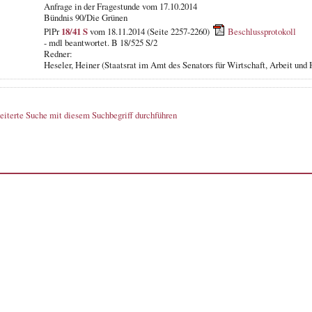
Anfrage in der Fragestunde vom 17.10.2014
Bündnis 90/Die Grünen
PlPr
18/41 S
vom 18.11.2014 (Seite 2257-2260)
Beschlussprotokoll
- mdl beantwortet. B 18/525 S/2
Redner:
Heseler, Heiner (Staatsrat im Amt des Senators für Wirtschaft, Arbeit und
eiterte Suche mit diesem Suchbegriff durchführen