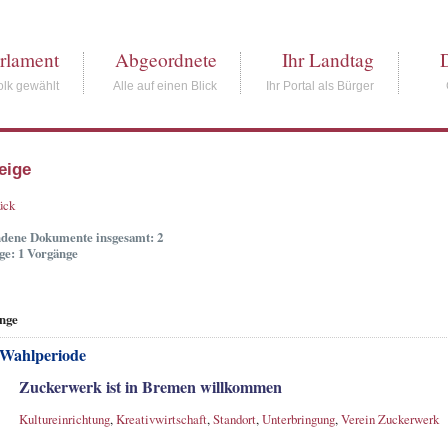
rlament
Abgeordnete
Ihr Landtag
lk gewählt
Alle auf einen Blick
Ihr Portal als Bürger
eige
ück
dene Dokumente insgesamt: 2
ge: 1 Vorgänge
nge
 Wahlperiode
Zuckerwerk ist in Bremen willkommen
Kultureinrichtung
,
Kreativwirtschaft
,
Standort
,
Unterbringung
,
Verein Zuckerwerk