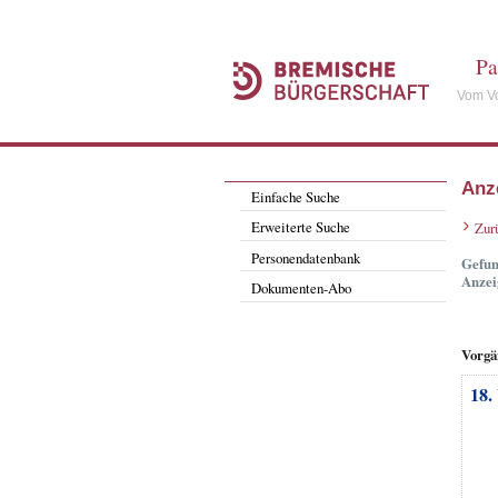
Pa
Vom Vo
Anz
Einfache Suche
Erweiterte Suche
Zur
Personendatenbank
Gefun
Anzei
Dokumenten-Abo
Vorgä
18.