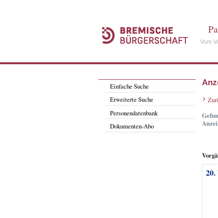
Pa
Vom Vo
Anz
Einfache Suche
Erweiterte Suche
Zur
Personendatenbank
Gefun
Anzei
Dokumenten-Abo
Vorgä
20.