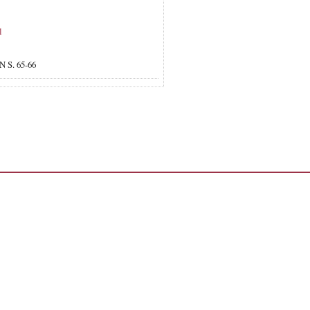
l
N S. 65-66