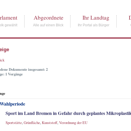
rlament
Abgeordnete
Ihr Landtag
lk gewählt
Alle auf einen Blick
Ihr Portal als Bürger
eige
ück
dene Dokumente insgesamt: 2
ge: 1 Vorgänge
nge
 Wahlperiode
Sport im Land Bremen in Gefahr durch geplantes Mikroplasti
Sportstätte
,
Grünfläche
,
Kunststoff
,
Verordnung der EU