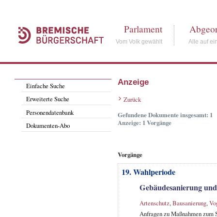
Parlament
Abgeor
Vom Volk gewählt
Alle auf ei
Anzeige
Einfache Suche
Erweiterte Suche
Zurück
Personendatenbank
Gefundene Dokumente insgesamt: 1
Anzeige: 1 Vorgänge
Dokumenten-Abo
Vorgänge
19. Wahlperiode
Gebäudesanierung und 
Artenschutz
,
Bausanierung
,
Vo
Anfragen zu Maßnahmen zum Sc